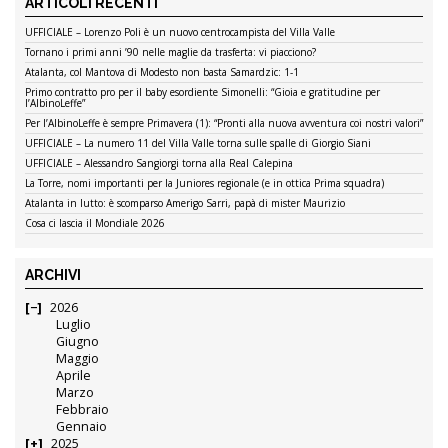
ARTICOLI RECENTI
UFFICIALE – Lorenzo Poli è un nuovo centrocampista del Villa Valle
Tornano i primi anni ’90 nelle maglie da trasferta: vi piacciono?
Atalanta, col Mantova di Modesto non basta Samardzic: 1-1
Primo contratto pro per il baby esordiente Simonelli: “Gioia e gratitudine per
l’AlbinoLeffe”
Per l’AlbinoLeffe è sempre Primavera (1): “Pronti alla nuova avventura coi nostri valori”
UFFICIALE – La numero 11 del Villa Valle torna sulle spalle di Giorgio Siani
UFFICIALE – Alessandro Sangiorgi torna alla Real Calepina
La Torre, nomi importanti per la Juniores regionale (e in ottica Prima squadra)
Atalanta in lutto: è scomparso Amerigo Sarri, papà di mister Maurizio
Cosa ci lascia il Mondiale 2026
ARCHIVI
2026
Luglio
Giugno
Maggio
Aprile
Marzo
Febbraio
Gennaio
2025