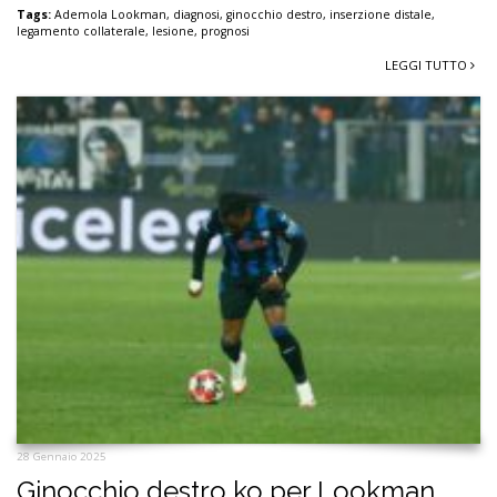
Tags:
Ademola Lookman
,
diagnosi
,
ginocchio destro
,
inserzione distale
,
legamento collaterale
,
lesione
,
prognosi
LEGGI TUTTO
28 Gennaio 2025
Ginocchio destro ko per Lookman,