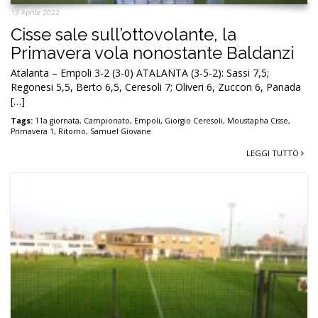
13 Aprile 2022
Cisse sale sull’ottovolante, la
Primavera vola nonostante Baldanzi
Atalanta – Empoli 3-2 (3-0) ATALANTA (3-5-2): Sassi 7,5;
Regonesi 5,5, Berto 6,5, Ceresoli 7; Oliveri 6, Zuccon 6, Panada
[…]
Tags:
11a giornata
,
Campionato
,
Empoli
,
Giorgio Ceresoli
,
Moustapha Cisse
,
Primavera 1
,
Ritorno
,
Samuel Giovane
LEGGI TUTTO