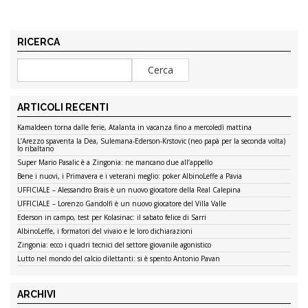
RICERCA
ARTICOLI RECENTI
Kamaldeen torna dalle ferie, Atalanta in vacanza fino a mercoledì mattina
L’Arezzo spaventa la Dea, Sulemana-Ederson-Krstovic (neo papà per la seconda volta)
lo ribaltano
Super Mario Pasalic è a Zingonia: ne mancano due all’appello
Bene i nuovi, i Primavera e i veterani meglio: poker AlbinoLeffe a Pavia
UFFICIALE – Alessandro Brais è un nuovo giocatore della Real Calepina
UFFICIALE – Lorenzo Gandolfi è un nuovo giocatore del Villa Valle
Ederson in campo, test per Kolasinac: il sabato felice di Sarri
AlbinoLeffe, i formatori del vivaio e le loro dichiarazioni
Zingonia: ecco i quadri tecnici del settore giovanile agonistico
Lutto nel mondo del calcio dilettanti: si è spento Antonio Pavan
ARCHIVI