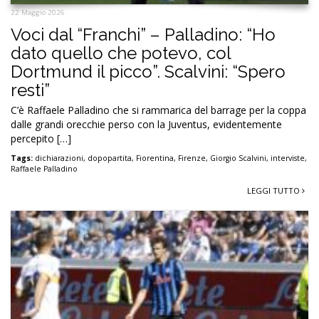
22 Maggio 2026
Voci dal “Franchi” – Palladino: “Ho
dato quello che potevo, col
Dortmund il picco”. Scalvini: “Spero
resti”
C’è Raffaele Palladino che si rammarica del barrage per la coppa
dalle grandi orecchie perso con la Juventus, evidentemente
percepito […]
Tags:
dichiarazioni
,
dopopartita
,
Fiorentina
,
Firenze
,
Giorgio Scalvini
,
interviste
,
Raffaele Palladino
LEGGI TUTTO