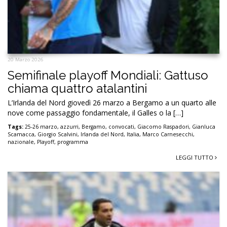
20 Marzo 2026
Semifinale playoff Mondiali: Gattuso
chiama quattro atalantini
L’Irlanda del Nord giovedì 26 marzo a Bergamo a un quarto alle
nove come passaggio fondamentale, il Galles o la […]
Tags:
25-26 marzo
,
azzurri
,
Bergamo
,
convocati
,
Giacomo Raspadori
,
Gianluca
Scamacca
,
Giorgio Scalvini
,
Irlanda del Nord
,
Italia
,
Marco Carnesecchi
,
nazionale
,
Playoff
,
programma
LEGGI TUTTO