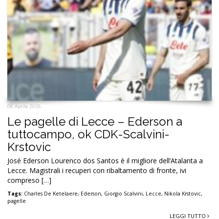
06 Aprile 2026
Le pagelle di Lecce – Ederson a
tuttocampo, ok CDK-Scalvini-
Krstovic
José Ederson Lourenco dos Santos è il migliore dell’Atalanta a
Lecce. Magistrali i recuperi con ribaltamento di fronte, ivi
compreso […]
Tags:
Charles De Ketelaere
,
Ederson
,
Giorgio Scalvini
,
Lecce
,
Nikola Krstovic
,
pagelle
LEGGI TUTTO