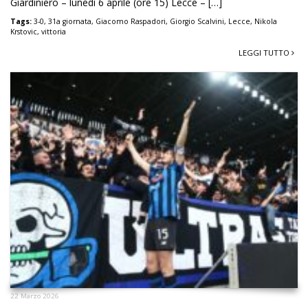
Giardiniero – lunedì 6 aprile (ore 15) Lecce – […]
Tags:
3-0
,
31a giornata
,
Giacomo Raspadori
,
Giorgio Scalvini
,
Lecce
,
Nikola
Krstovic
,
vittoria
LEGGI TUTTO
22 Marzo 2026