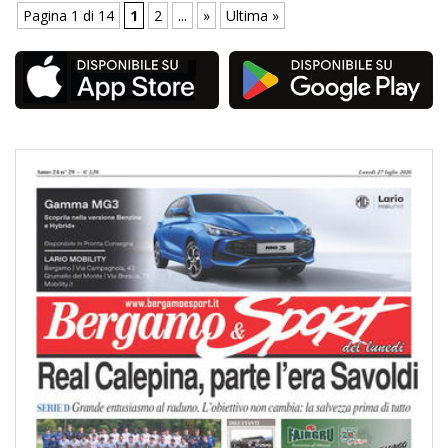
Pagina 1 di 14
1
2
...
»
Ultima »