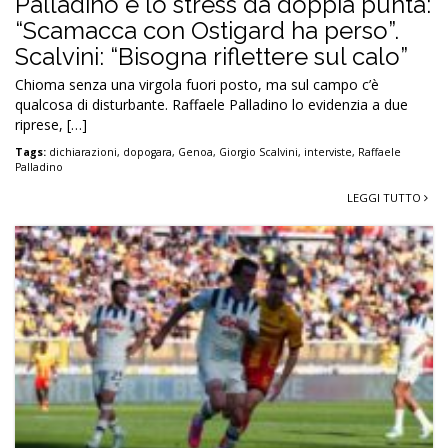
Palladino e lo stress da doppia punta:
“Scamacca con Ostigard ha perso”.
Scalvini: “Bisogna riflettere sul calo”
Chioma senza una virgola fuori posto, ma sul campo c’è
qualcosa di disturbante. Raffaele Palladino lo evidenzia a due
riprese, […]
Tags:
dichiarazioni
,
dopogara
,
Genoa
,
Giorgio Scalvini
,
interviste
,
Raffaele
Palladino
LEGGI TUTTO