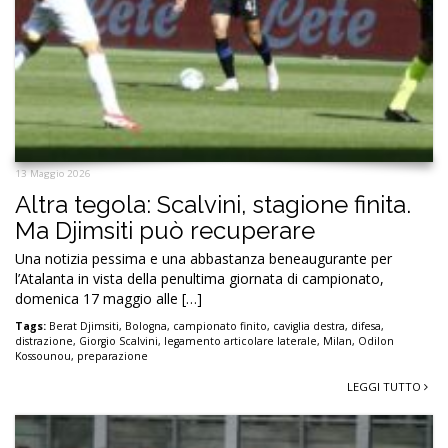
13 Maggio 2026
Altra tegola: Scalvini, stagione finita.
Ma Djimsiti può recuperare
Una notizia pessima e una abbastanza beneaugurante per
l’Atalanta in vista della penultima giornata di campionato,
domenica 17 maggio alle […]
Tags:
Berat Djimsiti
,
Bologna
,
campionato finito
,
caviglia destra
,
difesa
,
distrazione
,
Giorgio Scalvini
,
legamento articolare laterale
,
Milan
,
Odilon
Kossounou
,
preparazione
LEGGI TUTTO