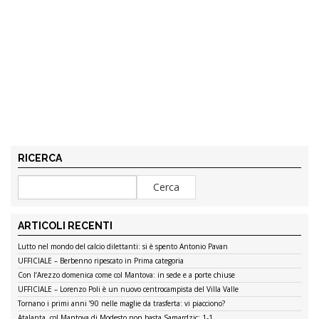
RICERCA
ARTICOLI RECENTI
Lutto nel mondo del calcio dilettanti: si è spento Antonio Pavan
UFFICIALE – Berbenno ripescato in Prima categoria
Con l’Arezzo domenica come col Mantova: in sede e a porte chiuse
UFFICIALE – Lorenzo Poli è un nuovo centrocampista del Villa Valle
Tornano i primi anni ’90 nelle maglie da trasferta: vi piacciono?
Atalanta, col Mantova di Modesto non basta Samardzic: 1-1