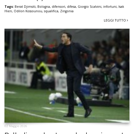
Tags:
Berat Djimsiti
,
Bologna
,
difensori
,
difesa
,
Giorgio Scalvini
,
infortuni
,
Isak
Hien
,
Odilon Kossounou
,
squalifica
,
Zingonia
LEGGI TUTTO
02 Maggio 2026