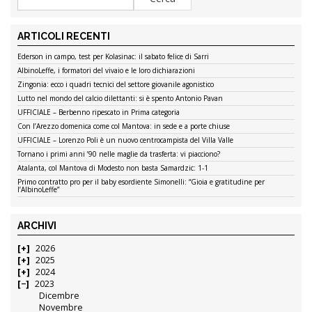
ARTICOLI RECENTI
Ederson in campo, test per Kolasinac: il sabato felice di Sarri
AlbinoLeffe, i formatori del vivaio e le loro dichiarazioni
Zingonia: ecco i quadri tecnici del settore giovanile agonistico
Lutto nel mondo del calcio dilettanti: si è spento Antonio Pavan
UFFICIALE – Berbenno ripescato in Prima categoria
Con l’Arezzo domenica come col Mantova: in sede e a porte chiuse
UFFICIALE – Lorenzo Poli è un nuovo centrocampista del Villa Valle
Tornano i primi anni ’90 nelle maglie da trasferta: vi piacciono?
Atalanta, col Mantova di Modesto non basta Samardzic: 1-1
Primo contratto pro per il baby esordiente Simonelli: “Gioia e gratitudine per
l’AlbinoLeffe”
ARCHIVI
2026
2025
2024
2023
Dicembre
Novembre