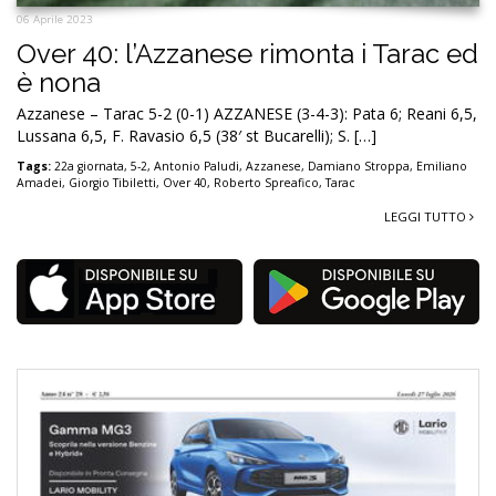
06 Aprile 2023
Over 40: l’Azzanese rimonta i Tarac ed
è nona
Azzanese – Tarac 5-2 (0-1) AZZANESE (3-4-3): Pata 6; Reani 6,5,
Lussana 6,5, F. Ravasio 6,5 (38′ st Bucarelli); S. […]
Tags:
22a giornata
,
5-2
,
Antonio Paludi
,
Azzanese
,
Damiano Stroppa
,
Emiliano
Amadei
,
Giorgio Tibiletti
,
Over 40
,
Roberto Spreafico
,
Tarac
LEGGI TUTTO