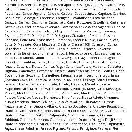
Borgolombardo
,
Borgomanero
,
Bornato
,
Brembate Sopra
,
Brembatese
,
Brembillese
,
Brembo
,
Brignanese
,
Brusaporto
,
Busnago
,
Calcense
,
Calcinatese
,
calcio Bergamo
,
calcio dilettanti Bergamo
,
calcio provinciale Bergamo
,
Calcio
Rudianese
,
Calcio Urgnano
,
Calepio
,
Calusco
,
Cappuccinese
,
Capriate
,
Caprino
,
Capriolese
,
Caravaggio
,
Carobbio
,
Carugate
,
Casalbuttano
,
Casalmaiocco
,
Casazza
,
Casnigo
,
Cassinone
,
Castegnato
,
Castel Rozzone
,
Castellana
,
Castellese
,
Castelnuovo
,
Castrezzato
,
Cavenago
,
Cavernago
,
Cavlera
,
Cazzaghese
,
Celadina
,
Cenate Sotto
,
Cene
,
Centrolago
,
Chignolo
,
Ciliverghe Mazzano
,
Cisanese
,
Ciserano
,
Città Di Dalmine
,
Città Di Segrate
,
Cividatese
,
Cividino
,
Clusone
,
Codogno
,
Colle Alto
,
Colnaghese
,
Comonte
,
Comun Nuovo
,
Cortenuovese
,
Costa Di Mezzate
,
Costa Mezzate
,
Credaro
,
Crema 1908
,
Curnasco
,
Curno
Caluschese
,
Dalmine 2012
,
Darfo
,
Desio
,
dilettanti Bergamo
,
Doverese
,
Eccellenza Bergamo
,
Endine
,
Entratico
,
Erbusco
,
Excelsior
,
Excelsior Vaiano
,
Falco
,
Falco Albino
,
Fanfulla
,
Fara
,
Fc Caravaggio
,
Filago
,
Fiorente Colognola
,
Fiorente Grassobbio
,
Fiorita
,
Fontanella
,
Foresto
,
Fornovo
,
Forza & Costanza
,
Forza e Costanza
,
Frassati Ranica
,
Fulgor Canonica
,
Futura Madone
,
Galbiatese
Oggiono
,
Gandinese
,
Gavarnese
,
Ghiaie
,
GhisalbeseCalcinatese
,
Gorlago
,
Gorle
,
Governolese
,
Gozzano
,
Grumellese
,
Interseriatese
,
Inveruno
,
Inzago
,
Issese
,
Juventina Covo
,
La Sportiva
,
La Torre
,
Lallio
,
Lecco
,
Legnago Salus
,
Lemine
,
Levate
,
Libertas Casiratese
,
Locate
,
Loreto
,
Luisiana
,
Mapello Bonate
,
MapelloBonate
,
Mariano
,
Mario Zanconti
,
Medolago
,
Melegnano
,
Mezzago
,
Misano
,
Monte Cremasco
,
Montello
,
Monterosso
,
Montodinese
,
Montorfano
Rovato
,
Monvico
,
Mozzo
,
Nembrese
,
Nino Ronco
,
Nuova Atletic Almenno
,
Nuova Frontiera
,
Nuova Selvino
,
Nuova Valcavallina
,
Olginatese
,
Olimpic
Trezzanese
,
Ome
,
Oratorio Albino
,
Oratorio Boccaleone
,
Oratorio Brusaporto
,
Oratorio Calvenzano
,
Oratorio Cologno
,
Oratorio Costa Mezzate
,
Oratorio Leffe
,
Oratorio Maclodio
,
Oratorio Malpensata
,
Oratorio Mozzanica
,
Oratorio
Sabbioni
,
Oratorio Stezzano
,
Oratorio Verdello
,
Oratorio Villaggio Degli Sposi
,
Oratorio Zandobbio
,
Ordival
,
Oriens
,
Orsa Cortefranca
,
Osio Sopra
,
Ospitaletto
,
Pagazzanese
,
Paladina
,
Palazzo Pignano
,
Palosco
,
Pantigliate
,
Paullese
,
Pba
,