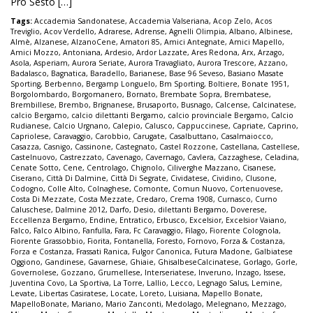
Pro Sesto […]
Tags:
Accademia Sandonatese
,
Accademia Valseriana
,
Acop Zelo
,
Acos
Treviglio
,
Acov Verdello
,
Adrarese
,
Adrense
,
Agnelli Olimpia
,
Albano
,
Albinese
,
Almè
,
Alzanese
,
AlzanoCene
,
Amatori 85
,
Amici Antegnate
,
Amici Mapello
,
Amici Mozzo
,
Antoniana
,
Ardesio
,
Ardor Lazzate
,
Ares Redona
,
Arx
,
Arzago
,
Asola
,
Asperiam
,
Aurora Seriate
,
Aurora Travagliato
,
Aurora Trescore
,
Azzano
,
Badalasco
,
Bagnatica
,
Baradello
,
Barianese
,
Base 96 Seveso
,
Basiano Masate
Sporting
,
Berbenno
,
Bergamp Longuelo
,
Bm Sporting
,
Boltiere
,
Bonate 1951
,
Borgolombardo
,
Borgomanero
,
Bornato
,
Brembate Sopra
,
Brembatese
,
Brembillese
,
Brembo
,
Brignanese
,
Brusaporto
,
Busnago
,
Calcense
,
Calcinatese
,
calcio Bergamo
,
calcio dilettanti Bergamo
,
calcio provinciale Bergamo
,
Calcio
Rudianese
,
Calcio Urgnano
,
Calepio
,
Calusco
,
Cappuccinese
,
Capriate
,
Caprino
,
Capriolese
,
Caravaggio
,
Carobbio
,
Carugate
,
Casalbuttano
,
Casalmaiocco
,
Casazza
,
Casnigo
,
Cassinone
,
Castegnato
,
Castel Rozzone
,
Castellana
,
Castellese
,
Castelnuovo
,
Castrezzato
,
Cavenago
,
Cavernago
,
Cavlera
,
Cazzaghese
,
Celadina
,
Cenate Sotto
,
Cene
,
Centrolago
,
Chignolo
,
Ciliverghe Mazzano
,
Cisanese
,
Ciserano
,
Città Di Dalmine
,
Città Di Segrate
,
Cividatese
,
Cividino
,
Clusone
,
Codogno
,
Colle Alto
,
Colnaghese
,
Comonte
,
Comun Nuovo
,
Cortenuovese
,
Costa Di Mezzate
,
Costa Mezzate
,
Credaro
,
Crema 1908
,
Curnasco
,
Curno
Caluschese
,
Dalmine 2012
,
Darfo
,
Desio
,
dilettanti Bergamo
,
Doverese
,
Eccellenza Bergamo
,
Endine
,
Entratico
,
Erbusco
,
Excelsior
,
Excelsior Vaiano
,
Falco
,
Falco Albino
,
Fanfulla
,
Fara
,
Fc Caravaggio
,
Filago
,
Fiorente Colognola
,
Fiorente Grassobbio
,
Fiorita
,
Fontanella
,
Foresto
,
Fornovo
,
Forza & Costanza
,
Forza e Costanza
,
Frassati Ranica
,
Fulgor Canonica
,
Futura Madone
,
Galbiatese
Oggiono
,
Gandinese
,
Gavarnese
,
Ghiaie
,
GhisalbeseCalcinatese
,
Gorlago
,
Gorle
,
Governolese
,
Gozzano
,
Grumellese
,
Interseriatese
,
Inveruno
,
Inzago
,
Issese
,
Juventina Covo
,
La Sportiva
,
La Torre
,
Lallio
,
Lecco
,
Legnago Salus
,
Lemine
,
Levate
,
Libertas Casiratese
,
Locate
,
Loreto
,
Luisiana
,
Mapello Bonate
,
MapelloBonate
,
Mariano
,
Mario Zanconti
,
Medolago
,
Melegnano
,
Mezzago
,