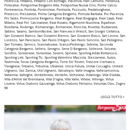
Pedrocca
,
Pessano
,
Pessano Con Bornago
,
Piacenza
,
Pian Camuno
,
Pieranica
,
Poliscalve
,
Polisportiva Bergamo Alta
,
Polisportiva Nuova Orio
,
Ponte Calcio
,
Ponteranica
,
Pontida
,
Pontirolese
,
Pontisola
,
Pozzuolo
,
Pradalunghese
,
Presezzo
,
Prezzatese
,
Prima Categoria Bergamo
,
Primula Barbata
,
Pro Piacenza
,
Pro Sesto
,
Promozione Bergamo
,
Real Bolgare
,
Real Borgogna
,
Real Casal
,
Real
Milano
,
Real Pol. Calcinatese
,
Real Rovato
,
Rigamonti Nuvolera
,
Ripaltese
,
Rivoltana
,
Rodengo
,
Romanengo
,
Romanese
,
Roncola
,
Rovetta
,
Rudianese
,
Sabbio
,
Saiano
,
Sambonifacese
,
San Francesco Virescit
,
San Giorgio Cellatica
,
San Giovanni Bianco
,
San Giovanni Bienno
,
San Giovanni Bosco
,
San Leone
,
San
Lorenzo
,
San Pancrazio
,
San Paolo D'Argon
,
San Paolo Soncino
,
San Pellegrino
,
San Tomaso
,
Sarnico
,
Scannabuese
,
ScanzoPedrengo
,
Sebinia
,
Seconda
Categoria Bergamo
,
Sellero
,
Seregno
,
Serie D Bergamo
,
Solleone
,
Solzese
,
Sondrio
,
Soresinese
,
Sorisolese
,
Sovere
,
Spinese
,
Sporting Adda Bottanuco
,
Sporting Leb
,
Sporting Tlc
,
Sporting Valentino Mazzola
,
Stezzanese
,
Suisio
,
Tavernola
,
Terza Categoria Bergamo
,
Torre De' Roveri
,
Trescore Cremasco
,
Trevigliese
,
Tribiano
,
Tribulina
,
Ubialese
,
Unica Futura
,
Unitas Coccaglio
,
United
Urgnano
,
Uso Zanica
,
Utd Urgnano
,
Valcalepio
,
Valle Imagna
,
Vallecamonica
,
Valserina
,
Valtrighe
,
Verdellinese
,
Verdello
,
Vertovese
,
Vidalengo
,
Villa D'adda
,
Villa d'Almè Val Brembana
,
Villa D'ogna
,
Villa Valle
,
Villese
,
Villongo
,
Virtus
Lovere
,
Virtus Oratorio Gazzaniga
,
Virtus Oratorio Petosino
,
Voluntas Osio
,
Zogno
98
LEGGI TUTTO