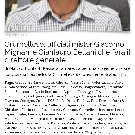
28 Maggio 2014
Grumellese: ufficiali mister Giacomo
Mignani e Gianlauro Bellani che farà il
direttore generale
di Matteo Bonfanti Passata l’amarezza per una stagione che si è
conclusa sul più bello, la Grumellese del presidente Scaburri […]
Tags:
Accademia Sandonatese
,
Adrense
,
AlzanoCene
,
Ardor Lazzate
,
Asola
,
Aurora Seriate
,
Aurora Travagliato
,
Base 96 Seveso
,
Borgomanero
,
Brembate
Sopra
,
Brusaporto
,
Calcio Rudianese
,
Caprino
,
Caravaggio
,
Casalbuttano
,
Casalmaiocco
,
Castegnato
,
Castellana
,
Cavenago
,
Ciliverghe Mazzano
,
Cisanese
,
Ciserano
,
Codogno
,
Crema 1908
,
Darfo
,
Desio
,
Fanfulla
,
Fara
,
Foresto
,
Forza &
Costanza
,
Forza e Costanza
,
Galbiatese Oggiono
,
Gandinese
,
Gavarnese
,
GhisalbeseCalcinatese
,
Governolese
,
Gozzano
,
Grumellese
,
Inveruno
,
Lecco
,
Legnago Salus
,
Lemine
,
Luisiana
,
Mapello Bonate
,
MapelloBonate
,
Mariano
,
Mario Zanconti
,
Melegnano
,
Olginatese
,
Orsa Cortefranca
,
Pagazzanese
,
Paladina
,
Paullese
,
Pedrocca
,
Piacenza
,
Ponteranica
,
Pontirolese
,
Pontisola
,
Pro
Piacenza
,
Pro Sesto
,
Real Casal
,
Real Milano
,
Rigamonti Nuvolera
,
Rivoltana
,
Romanese
,
Rudianese
,
Sambonifacese
,
San Paolo D'Argon
,
Sarnico
,