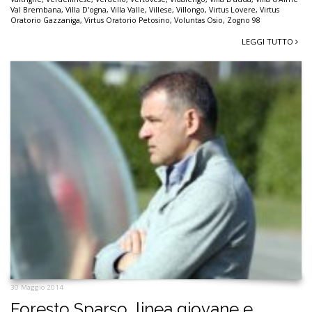
Val Brembana
,
Villa D'ogna
,
Villa Valle
,
Villese
,
Villongo
,
Virtus Lovere
,
Virtus
Oratorio Gazzaniga
,
Virtus Oratorio Petosino
,
Voluntas Osio
,
Zogno 98
LEGGI TUTTO
30 Maggio 2014
Foresto Sparso, linea giovane e