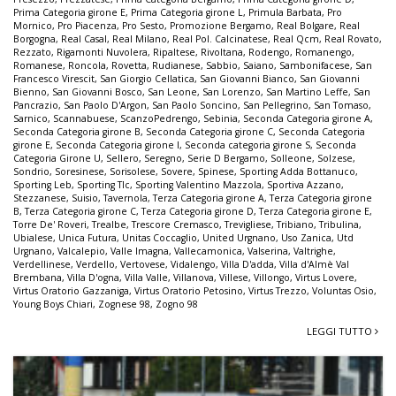
Prima Categoria girone E
,
Prima Categoria girone L
,
Primula Barbata
,
Pro
Mornico
,
Pro Piacenza
,
Pro Sesto
,
Promozione Bergamo
,
Real Bolgare
,
Real
Borgogna
,
Real Casal
,
Real Milano
,
Real Pol. Calcinatese
,
Real Qcm
,
Real Rovato
,
Rezzato
,
Rigamonti Nuvolera
,
Ripaltese
,
Rivoltana
,
Rodengo
,
Romanengo
,
Romanese
,
Roncola
,
Rovetta
,
Rudianese
,
Sabbio
,
Saiano
,
Sambonifacese
,
San
Francesco Virescit
,
San Giorgio Cellatica
,
San Giovanni Bianco
,
San Giovanni
Bienno
,
San Giovanni Bosco
,
San Leone
,
San Lorenzo
,
San Martino Leffe
,
San
Pancrazio
,
San Paolo D'Argon
,
San Paolo Soncino
,
San Pellegrino
,
San Tomaso
,
Sarnico
,
Scannabuese
,
ScanzoPedrengo
,
Sebinia
,
Seconda Categoria girone A
,
Seconda Categoria girone B
,
Seconda Categoria girone C
,
Seconda Categoria
girone E
,
Seconda Categoria girone I
,
Seconda categoria girone S
,
Seconda
Categoria Girone U
,
Sellero
,
Seregno
,
Serie D Bergamo
,
Solleone
,
Solzese
,
Sondrio
,
Soresinese
,
Sorisolese
,
Sovere
,
Spinese
,
Sporting Adda Bottanuco
,
Sporting Leb
,
Sporting Tlc
,
Sporting Valentino Mazzola
,
Sportiva Azzano
,
Stezzanese
,
Suisio
,
Tavernola
,
Terza Categoria girone A
,
Terza Categoria girone
B
,
Terza Categoria girone C
,
Terza Categoria girone D
,
Terza Categoria girone E
,
Torre De' Roveri
,
Trealbe
,
Trescore Cremasco
,
Trevigliese
,
Tribiano
,
Tribulina
,
Ubialese
,
Unica Futura
,
Unitas Coccaglio
,
United Urgnano
,
Uso Zanica
,
Utd
Urgnano
,
Valcalepio
,
Valle Imagna
,
Vallecamonica
,
Valserina
,
Valtrighe
,
Verdellinese
,
Verdello
,
Vertovese
,
Vidalengo
,
Villa D'adda
,
Villa d'Almè Val
Brembana
,
Villa D'ogna
,
Villa Valle
,
Villanova
,
Villese
,
Villongo
,
Virtus Lovere
,
Virtus Oratorio Gazzaniga
,
Virtus Oratorio Petosino
,
Virtus Trezzo
,
Voluntas Osio
,
Young Boys Chiari
,
Zognese 98
,
Zogno 98
LEGGI TUTTO