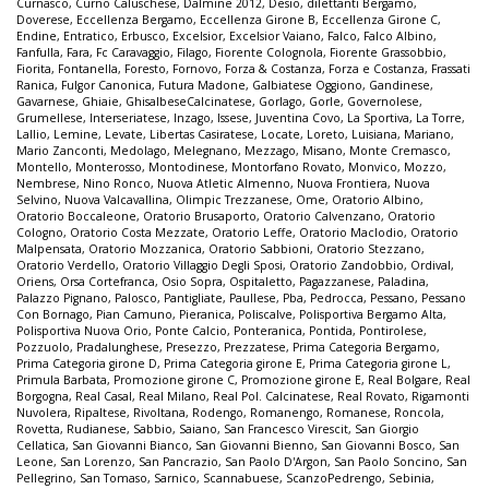
Curnasco
,
Curno Caluschese
,
Dalmine 2012
,
Desio
,
dilettanti Bergamo
,
Doverese
,
Eccellenza Bergamo
,
Eccellenza Girone B
,
Eccellenza Girone C
,
Endine
,
Entratico
,
Erbusco
,
Excelsior
,
Excelsior Vaiano
,
Falco
,
Falco Albino
,
Fanfulla
,
Fara
,
Fc Caravaggio
,
Filago
,
Fiorente Colognola
,
Fiorente Grassobbio
,
Fiorita
,
Fontanella
,
Foresto
,
Fornovo
,
Forza & Costanza
,
Forza e Costanza
,
Frassati
Ranica
,
Fulgor Canonica
,
Futura Madone
,
Galbiatese Oggiono
,
Gandinese
,
Gavarnese
,
Ghiaie
,
GhisalbeseCalcinatese
,
Gorlago
,
Gorle
,
Governolese
,
Grumellese
,
Interseriatese
,
Inzago
,
Issese
,
Juventina Covo
,
La Sportiva
,
La Torre
,
Lallio
,
Lemine
,
Levate
,
Libertas Casiratese
,
Locate
,
Loreto
,
Luisiana
,
Mariano
,
Mario Zanconti
,
Medolago
,
Melegnano
,
Mezzago
,
Misano
,
Monte Cremasco
,
Montello
,
Monterosso
,
Montodinese
,
Montorfano Rovato
,
Monvico
,
Mozzo
,
Nembrese
,
Nino Ronco
,
Nuova Atletic Almenno
,
Nuova Frontiera
,
Nuova
Selvino
,
Nuova Valcavallina
,
Olimpic Trezzanese
,
Ome
,
Oratorio Albino
,
Oratorio Boccaleone
,
Oratorio Brusaporto
,
Oratorio Calvenzano
,
Oratorio
Cologno
,
Oratorio Costa Mezzate
,
Oratorio Leffe
,
Oratorio Maclodio
,
Oratorio
Malpensata
,
Oratorio Mozzanica
,
Oratorio Sabbioni
,
Oratorio Stezzano
,
Oratorio Verdello
,
Oratorio Villaggio Degli Sposi
,
Oratorio Zandobbio
,
Ordival
,
Oriens
,
Orsa Cortefranca
,
Osio Sopra
,
Ospitaletto
,
Pagazzanese
,
Paladina
,
Palazzo Pignano
,
Palosco
,
Pantigliate
,
Paullese
,
Pba
,
Pedrocca
,
Pessano
,
Pessano
Con Bornago
,
Pian Camuno
,
Pieranica
,
Poliscalve
,
Polisportiva Bergamo Alta
,
Polisportiva Nuova Orio
,
Ponte Calcio
,
Ponteranica
,
Pontida
,
Pontirolese
,
Pozzuolo
,
Pradalunghese
,
Presezzo
,
Prezzatese
,
Prima Categoria Bergamo
,
Prima Categoria girone D
,
Prima Categoria girone E
,
Prima Categoria girone L
,
Primula Barbata
,
Promozione girone C
,
Promozione girone E
,
Real Bolgare
,
Real
Borgogna
,
Real Casal
,
Real Milano
,
Real Pol. Calcinatese
,
Real Rovato
,
Rigamonti
Nuvolera
,
Ripaltese
,
Rivoltana
,
Rodengo
,
Romanengo
,
Romanese
,
Roncola
,
Rovetta
,
Rudianese
,
Sabbio
,
Saiano
,
San Francesco Virescit
,
San Giorgio
Cellatica
,
San Giovanni Bianco
,
San Giovanni Bienno
,
San Giovanni Bosco
,
San
Leone
,
San Lorenzo
,
San Pancrazio
,
San Paolo D'Argon
,
San Paolo Soncino
,
San
Pellegrino
,
San Tomaso
,
Sarnico
,
Scannabuese
,
ScanzoPedrengo
,
Sebinia
,