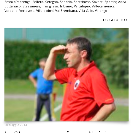
ScanzoPedrengo
,
Sellero
,
Seregno
,
Sondrio
,
Soresinese
,
Sovere
,
Sporting Adda
Bottanuco
,
Stezzanese
,
Trevigliese
,
Tribiano
,
Valcalepio
,
Vallecamonica
,
Verdello
,
Vertovese
,
Villa d'Almè Val Brembana
,
Villa Valle
,
Villongo
LEGGI TUTTO
28 Maggio 2014