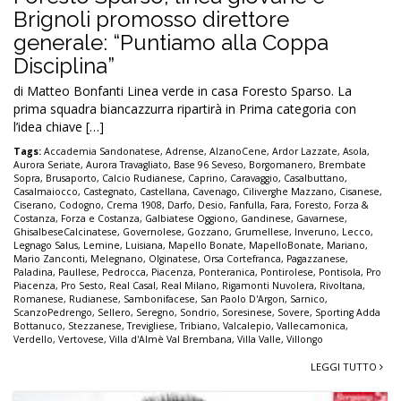
Brignoli promosso direttore
generale: “Puntiamo alla Coppa
Disciplina”
di Matteo Bonfanti Linea verde in casa Foresto Sparso. La
prima squadra biancazzurra ripartirà in Prima categoria con
l’idea chiave […]
Tags:
Accademia Sandonatese
,
Adrense
,
AlzanoCene
,
Ardor Lazzate
,
Asola
,
Aurora Seriate
,
Aurora Travagliato
,
Base 96 Seveso
,
Borgomanero
,
Brembate
Sopra
,
Brusaporto
,
Calcio Rudianese
,
Caprino
,
Caravaggio
,
Casalbuttano
,
Casalmaiocco
,
Castegnato
,
Castellana
,
Cavenago
,
Ciliverghe Mazzano
,
Cisanese
,
Ciserano
,
Codogno
,
Crema 1908
,
Darfo
,
Desio
,
Fanfulla
,
Fara
,
Foresto
,
Forza &
Costanza
,
Forza e Costanza
,
Galbiatese Oggiono
,
Gandinese
,
Gavarnese
,
GhisalbeseCalcinatese
,
Governolese
,
Gozzano
,
Grumellese
,
Inveruno
,
Lecco
,
Legnago Salus
,
Lemine
,
Luisiana
,
Mapello Bonate
,
MapelloBonate
,
Mariano
,
Mario Zanconti
,
Melegnano
,
Olginatese
,
Orsa Cortefranca
,
Pagazzanese
,
Paladina
,
Paullese
,
Pedrocca
,
Piacenza
,
Ponteranica
,
Pontirolese
,
Pontisola
,
Pro
Piacenza
,
Pro Sesto
,
Real Casal
,
Real Milano
,
Rigamonti Nuvolera
,
Rivoltana
,
Romanese
,
Rudianese
,
Sambonifacese
,
San Paolo D'Argon
,
Sarnico
,
ScanzoPedrengo
,
Sellero
,
Seregno
,
Sondrio
,
Soresinese
,
Sovere
,
Sporting Adda
Bottanuco
,
Stezzanese
,
Trevigliese
,
Tribiano
,
Valcalepio
,
Vallecamonica
,
Verdello
,
Vertovese
,
Villa d'Almè Val Brembana
,
Villa Valle
,
Villongo
LEGGI TUTTO