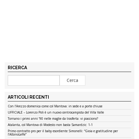
RICERCA
ARTICOLI RECENTI
Con l’Arezzo domenica come col Mantova: in sede e a porte chiuse
UFFICIALE – Lorenzo Poli è un nuovo centrocampista del Villa Valle
Tornano i primi anni ’90 nelle maglie da trasferta: vi piacciono?
Atalanta, col Mantova di Modesto non basta Samardzic: 1-1
Primo contratto pro per il baby esordiente Simonelli: “Gioia e gratitudine per
l’AlbinoLeffe”