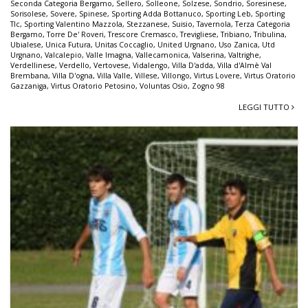
Seconda Categoria Bergamo
,
Sellero
,
Solleone
,
Solzese
,
Sondrio
,
Soresinese
,
Sorisolese
,
Sovere
,
Spinese
,
Sporting Adda Bottanuco
,
Sporting Leb
,
Sporting
Tlc
,
Sporting Valentino Mazzola
,
Stezzanese
,
Suisio
,
Tavernola
,
Terza Categoria
Bergamo
,
Torre De' Roveri
,
Trescore Cremasco
,
Trevigliese
,
Tribiano
,
Tribulina
,
Ubialese
,
Unica Futura
,
Unitas Coccaglio
,
United Urgnano
,
Uso Zanica
,
Utd
Urgnano
,
Valcalepio
,
Valle Imagna
,
Vallecamonica
,
Valserina
,
Valtrighe
,
Verdellinese
,
Verdello
,
Vertovese
,
Vidalengo
,
Villa D'adda
,
Villa d'Almè Val
Brembana
,
Villa D'ogna
,
Villa Valle
,
Villese
,
Villongo
,
Virtus Lovere
,
Virtus Oratorio
Gazzaniga
,
Virtus Oratorio Petosino
,
Voluntas Osio
,
Zogno 98
LEGGI TUTTO