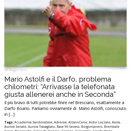
28 Maggio 2014
Mario Astolfi e il Darfo, problema
chilometri: “Arrivasse la telefonata
giusta allenerei anche in Seconda”
Il più bravo di tutti potrebbe finire nel Bresciano, esattamente a
Darfo Boario. Parliamo ovviamente di Mario Astolfi, conosciuto
in […]
Tags:
Accademia Sandonatese
,
Adrense
,
AlzanoCene
,
Ardor Lazzate
,
Asola
,
Aurora Seriate
,
Aurora Travagliato
,
Base 96 Seveso
,
Borgomanero
,
Brembate
Sopra
,
Brusaporto
,
Calcio Rudianese
,
Caprino
,
Caravaggio
,
Casalbuttano
,