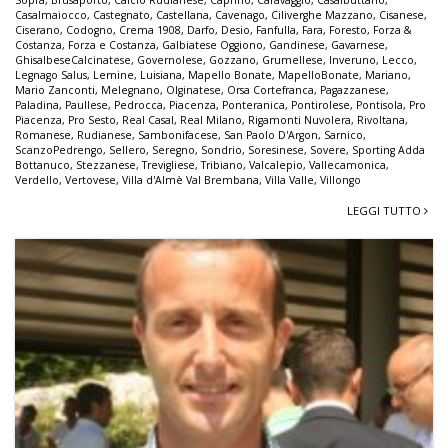
Casalmaiocco
,
Castegnato
,
Castellana
,
Cavenago
,
Ciliverghe Mazzano
,
Cisanese
,
Ciserano
,
Codogno
,
Crema 1908
,
Darfo
,
Desio
,
Fanfulla
,
Fara
,
Foresto
,
Forza &
Costanza
,
Forza e Costanza
,
Galbiatese Oggiono
,
Gandinese
,
Gavarnese
,
GhisalbeseCalcinatese
,
Governolese
,
Gozzano
,
Grumellese
,
Inveruno
,
Lecco
,
Legnago Salus
,
Lemine
,
Luisiana
,
Mapello Bonate
,
MapelloBonate
,
Mariano
,
Mario Zanconti
,
Melegnano
,
Olginatese
,
Orsa Cortefranca
,
Pagazzanese
,
Paladina
,
Paullese
,
Pedrocca
,
Piacenza
,
Ponteranica
,
Pontirolese
,
Pontisola
,
Pro
Piacenza
,
Pro Sesto
,
Real Casal
,
Real Milano
,
Rigamonti Nuvolera
,
Rivoltana
,
Romanese
,
Rudianese
,
Sambonifacese
,
San Paolo D'Argon
,
Sarnico
,
ScanzoPedrengo
,
Sellero
,
Seregno
,
Sondrio
,
Soresinese
,
Sovere
,
Sporting Adda
Bottanuco
,
Stezzanese
,
Trevigliese
,
Tribiano
,
Valcalepio
,
Vallecamonica
,
Verdello
,
Vertovese
,
Villa d'Almè Val Brembana
,
Villa Valle
,
Villongo
LEGGI TUTTO