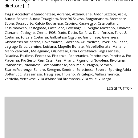
direttore […]
Tags:
Accademia Sandonatese
,
Adrense
,
AlzanoCene
,
Ardor Lazzate
,
Asola
,
Aurora Seriate
,
Aurora Travagliato
,
Base 96 Seveso
,
Borgomanero
,
Brembate
Sopra
,
Brusaporto
,
Calcio Rudianese
,
Caprino
,
Caravaggio
,
Casalbuttano
,
Casalmaiocco
,
Castegnato
,
Castellana
,
Cavenago
,
Ciliverghe Mazzano
,
Cisanese
,
Ciserano
,
Codogno
,
Crema 1908
,
Darfo
,
Desio
,
Fanfulla
,
Fara
,
Foresto
,
Forza &
Costanza
,
Forza e Costanza
,
Galbiatese Oggiono
,
Gandinese
,
Gavarnese
,
GhisalbeseCalcinatese
,
Governolese
,
Gozzano
,
Grumellese
,
Inveruno
,
Lecco
,
Legnago Salus
,
Lemine
,
Luisiana
,
Mapello Bonate
,
MapelloBonate
,
Mariano
,
Mario Zanconti
,
Melegnano
,
Olginatese
,
Orsa Cortefranca
,
Pagazzanese
,
Paladina
,
Paullese
,
Pedrocca
,
Piacenza
,
Ponteranica
,
Pontirolese
,
Pontisola
,
Pro
Piacenza
,
Pro Sesto
,
Real Casal
,
Real Milano
,
Rigamonti Nuvolera
,
Rivoltana
,
Romanese
,
Rudianese
,
Sambonifacese
,
San Paolo D'Argon
,
Sarnico
,
ScanzoPedrengo
,
Sellero
,
Seregno
,
Sondrio
,
Soresinese
,
Sovere
,
Sporting Adda
Bottanuco
,
Stezzanese
,
Trevigliese
,
Tribiano
,
Valcalepio
,
Vallecamonica
,
Verdello
,
Vertovese
,
Villa d'Almè Val Brembana
,
Villa Valle
,
Villongo
LEGGI TUTTO