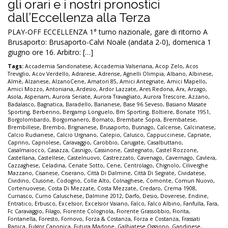
gli orari e i nostri pronostici
dall’Eccellenza alla Terza
PLAY-OFF ECCELLENZA 1° turno nazionale, gare di ritorno A
Brusaporto: Brusaporto-Calvi Noale (andata 2-0), domenica 1
giugno ore 16. Arbitro: […]
Tags:
Accademia Sandonatese
,
Accademia Valseriana
,
Acop Zelo
,
Acos
Treviglio
,
Acov Verdello
,
Adrarese
,
Adrense
,
Agnelli Olimpia
,
Albano
,
Albinese
,
Almè
,
Alzanese
,
AlzanoCene
,
Amatori 85
,
Amici Antegnate
,
Amici Mapello
,
Amici Mozzo
,
Antoniana
,
Ardesio
,
Ardor Lazzate
,
Ares Redona
,
Arx
,
Arzago
,
Asola
,
Asperiam
,
Aurora Seriate
,
Aurora Travagliato
,
Aurora Trescore
,
Azzano
,
Badalasco
,
Bagnatica
,
Baradello
,
Barianese
,
Base 96 Seveso
,
Basiano Masate
Sporting
,
Berbenno
,
Bergamp Longuelo
,
Bm Sporting
,
Boltiere
,
Bonate 1951
,
Borgolombardo
,
Borgomanero
,
Bornato
,
Brembate Sopra
,
Brembatese
,
Brembillese
,
Brembo
,
Brignanese
,
Brusaporto
,
Busnago
,
Calcense
,
Calcinatese
,
Calcio Rudianese
,
Calcio Urgnano
,
Calepio
,
Calusco
,
Cappuccinese
,
Capriate
,
Caprino
,
Capriolese
,
Caravaggio
,
Carobbio
,
Carugate
,
Casalbuttano
,
Casalmaiocco
,
Casazza
,
Casnigo
,
Cassinone
,
Castegnato
,
Castel Rozzone
,
Castellana
,
Castellese
,
Castelnuovo
,
Castrezzato
,
Cavenago
,
Cavernago
,
Cavlera
,
Cazzaghese
,
Celadina
,
Cenate Sotto
,
Cene
,
Centrolago
,
Chignolo
,
Ciliverghe
Mazzano
,
Cisanese
,
Ciserano
,
Città Di Dalmine
,
Città Di Segrate
,
Cividatese
,
Cividino
,
Clusone
,
Codogno
,
Colle Alto
,
Colnaghese
,
Comonte
,
Comun Nuovo
,
Cortenuovese
,
Costa Di Mezzate
,
Costa Mezzate
,
Credaro
,
Crema 1908
,
Curnasco
,
Curno Caluschese
,
Dalmine 2012
,
Darfo
,
Desio
,
Doverese
,
Endine
,
Entratico
,
Erbusco
,
Excelsior
,
Excelsior Vaiano
,
Falco
,
Falco Albino
,
Fanfulla
,
Fara
,
Fc Caravaggio
,
Filago
,
Fiorente Colognola
,
Fiorente Grassobbio
,
Fiorita
,
Fontanella
,
Foresto
,
Fornovo
,
Forza & Costanza
,
Forza e Costanza
,
Frassati
Ranica
,
Fulgor Canonica
,
Futura Madone
,
Galbiatese Oggiono
,
Gandinese
,