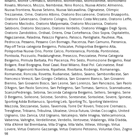
Misano
,
Monte Cremasco
,
Montello
,
Monterosso
,
Montodinese
,
Montorfano
Rovato
,
Monvico
,
Mozzo
,
Nembrese
,
Nino Ronco
,
Nuova Atletic Almenno
,
Nuova Frontiera
,
Nuova Selvino
,
Nuova Valcavallina
,
Olginatese
,
Olimpic
Trezzanese
,
Ome
,
Oratorio Albino
,
Oratorio Boccaleone
,
Oratorio Brusaporto
,
Oratorio Calvenzano
,
Oratorio Cologno
,
Oratorio Costa Mezzate
,
Oratorio Leffe
,
Oratorio Maclodio
,
Oratorio Malpensata
,
Oratorio Mozzanica
,
Oratorio
Sabbioni
,
Oratorio Stezzano
,
Oratorio Verdello
,
Oratorio Villaggio Degli Sposi
,
Oratorio Zandobbio
,
Ordival
,
Oriens
,
Orsa Cortefranca
,
Osio Sopra
,
Ospitaletto
,
Pagazzanese
,
Paladina
,
Palazzo Pignano
,
Palosco
,
Pantigliate
,
Paullese
,
Pba
,
Pedrocca
,
Pessano
,
Pessano Con Bornago
,
Piacenza
,
Pian Camuno
,
Pieranica
,
Play-off Terza categoria Bergamo
,
Poliscalve
,
Polisportiva Bergamo Alta
,
Polisportiva Nuova Orio
,
Ponte Calcio
,
Ponteranica
,
Pontida
,
Pontirolese
,
Pontisola
,
Pozzuolo
,
Pradalunghese
,
Presezzo
,
Prezzatese
,
Prima Categoria
Bergamo
,
Primula Barbata
,
Pro Piacenza
,
Pro Sesto
,
Promozione Bergamo
,
Real
Bolgare
,
Real Borgogna
,
Real Casal
,
Real Milano
,
Real Pol. Calcinatese
,
Real
Rovato
,
Rigamonti Nuvolera
,
Ripaltese
,
Rivoltana
,
Rodengo
,
Romanengo
,
Romanese
,
Roncola
,
Rovetta
,
Rudianese
,
Sabbio
,
Saiano
,
Sambonifacese
,
San
Francesco Virescit
,
San Giorgio Cellatica
,
San Giovanni Bianco
,
San Giovanni
Bienno
,
San Giovanni Bosco
,
San Leone
,
San Lorenzo
,
San Pancrazio
,
San Paolo
D'Argon
,
San Paolo Soncino
,
San Pellegrino
,
San Tomaso
,
Sarnico
,
Scannabuese
,
ScanzoPedrengo
,
Sebinia
,
Seconda Categoria Bergamo
,
Sellero
,
Seregno
,
Serie
D Bergamo
,
Solleone
,
Solzese
,
Sondrio
,
Soresinese
,
Sorisolese
,
Sovere
,
Spinese
,
Sporting Adda Bottanuco
,
Sporting Leb
,
Sporting Tlc
,
Sporting Valentino
Mazzola
,
Stezzanese
,
Suisio
,
Tavernola
,
Torre De' Roveri
,
Trescore Cremasco
,
Trevigliese
,
Tribiano
,
Tribulina
,
Ubialese
,
Unica Futura
,
Unitas Coccaglio
,
United
Urgnano
,
Uso Zanica
,
Utd Urgnano
,
Valcalepio
,
Valle Imagna
,
Vallecamonica
,
Valserina
,
Valtrighe
,
Verdellinese
,
Verdello
,
Vertovese
,
Vidalengo
,
Villa D'adda
,
Villa d'Almè Val Brembana
,
Villa D'ogna
,
Villa Valle
,
Villese
,
Villongo
,
Virtus
Lovere
,
Virtus Oratorio Gazzaniga
,
Virtus Oratorio Petosino
,
Voluntas Osio
,
Zogno
98