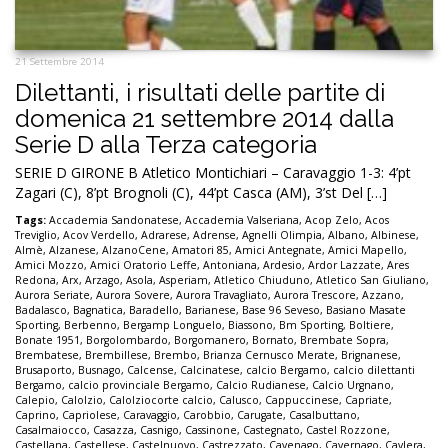
21 Settembre 2014
Dilettanti, i risultati delle partite di
domenica 21 settembre 2014 dalla
Serie D alla Terza categoria
SERIE D GIRONE B Atletico Montichiari – Caravaggio 1-3: 4’pt
Zagari (C), 8’pt Brognoli (C), 44’pt Casca (AM), 3’st Del […]
Tags:
Accademia Sandonatese
,
Accademia Valseriana
,
Acop Zelo
,
Acos
Treviglio
,
Acov Verdello
,
Adrarese
,
Adrense
,
Agnelli Olimpia
,
Albano
,
Albinese
,
Almè
,
Alzanese
,
AlzanoCene
,
Amatori 85
,
Amici Antegnate
,
Amici Mapello
,
Amici Mozzo
,
Amici Oratorio Leffe
,
Antoniana
,
Ardesio
,
Ardor Lazzate
,
Ares
Redona
,
Arx
,
Arzago
,
Asola
,
Asperiam
,
Atletico Chiuduno
,
Atletico San Giuliano
,
Aurora Seriate
,
Aurora Sovere
,
Aurora Travagliato
,
Aurora Trescore
,
Azzano
,
Badalasco
,
Bagnatica
,
Baradello
,
Barianese
,
Base 96 Seveso
,
Basiano Masate
Sporting
,
Berbenno
,
Bergamp Longuelo
,
Biassono
,
Bm Sporting
,
Boltiere
,
Bonate 1951
,
Borgolombardo
,
Borgomanero
,
Bornato
,
Brembate Sopra
,
Brembatese
,
Brembillese
,
Brembo
,
Brianza Cernusco Merate
,
Brignanese
,
Brusaporto
,
Busnago
,
Calcense
,
Calcinatese
,
calcio Bergamo
,
calcio dilettanti
Bergamo
,
calcio provinciale Bergamo
,
Calcio Rudianese
,
Calcio Urgnano
,
Calepio
,
Calolzio
,
Calolziocorte calcio
,
Calusco
,
Cappuccinese
,
Capriate
,
Caprino
,
Capriolese
,
Caravaggio
,
Carobbio
,
Carugate
,
Casalbuttano
,
Casalmaiocco
,
Casazza
,
Casnigo
,
Cassinone
,
Castegnato
,
Castel Rozzone
,
Castellana
,
Castellese
,
Castelnuovo
,
Castrezzato
,
Cavenago
,
Cavernago
,
Cavlera
,