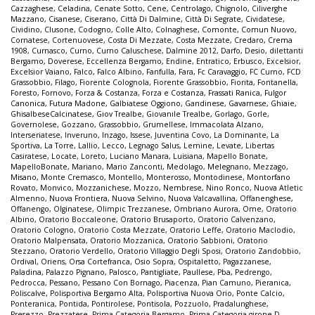
Cazzaghese
,
Celadina
,
Cenate Sotto
,
Cene
,
Centrolago
,
Chignolo
,
Ciliverghe
Mazzano
,
Cisanese
,
Ciserano
,
Città Di Dalmine
,
Città Di Segrate
,
Cividatese
,
Cividino
,
Clusone
,
Codogno
,
Colle Alto
,
Colnaghese
,
Comonte
,
Comun Nuovo
,
Cornatese
,
Cortenuovese
,
Costa Di Mezzate
,
Costa Mezzate
,
Credaro
,
Crema
1908
,
Curnasco
,
Curno
,
Curno Caluschese
,
Dalmine 2012
,
Darfo
,
Desio
,
dilettanti
Bergamo
,
Doverese
,
Eccellenza Bergamo
,
Endine
,
Entratico
,
Erbusco
,
Excelsior
,
Excelsior Vaiano
,
Falco
,
Falco Albino
,
Fanfulla
,
Fara
,
Fc Caravaggio
,
FC Curno
,
FCD
Grassobbio
,
Filago
,
Fiorente Colognola
,
Fiorente Grassobbio
,
Fiorita
,
Fontanella
,
Foresto
,
Fornovo
,
Forza & Costanza
,
Forza e Costanza
,
Frassati Ranica
,
Fulgor
Canonica
,
Futura Madone
,
Galbiatese Oggiono
,
Gandinese
,
Gavarnese
,
Ghiaie
,
GhisalbeseCalcinatese
,
Giov Trealbe
,
Giovanile Trealbe
,
Gorlago
,
Gorle
,
Governolese
,
Gozzano
,
Grassobbio
,
Grumellese
,
Immacolata Alzano
,
Interseriatese
,
Inveruno
,
Inzago
,
Issese
,
Juventina Covo
,
La Dominante
,
La
Sportiva
,
La Torre
,
Lallio
,
Lecco
,
Legnago Salus
,
Lemine
,
Levate
,
Libertas
Casiratese
,
Locate
,
Loreto
,
Luciano Manara
,
Luisiana
,
Mapello Bonate
,
MapelloBonate
,
Mariano
,
Mario Zanconti
,
Medolago
,
Melegnano
,
Mezzago
,
Misano
,
Monte Cremasco
,
Montello
,
Monterosso
,
Montodinese
,
Montorfano
Rovato
,
Monvico
,
Mozzanichese
,
Mozzo
,
Nembrese
,
Nino Ronco
,
Nuova Atletic
Almenno
,
Nuova Frontiera
,
Nuova Selvino
,
Nuova Valcavallina
,
Offanenghese
,
Offanengo
,
Olginatese
,
Olimpic Trezzanese
,
Ombriano Aurora
,
Ome
,
Oratorio
Albino
,
Oratorio Boccaleone
,
Oratorio Brusaporto
,
Oratorio Calvenzano
,
Oratorio Cologno
,
Oratorio Costa Mezzate
,
Oratorio Leffe
,
Oratorio Maclodio
,
Oratorio Malpensata
,
Oratorio Mozzanica
,
Oratorio Sabbioni
,
Oratorio
Stezzano
,
Oratorio Verdello
,
Oratorio Villaggio Degli Sposi
,
Oratorio Zandobbio
,
Ordival
,
Oriens
,
Orsa Cortefranca
,
Osio Sopra
,
Ospitaletto
,
Pagazzanese
,
Paladina
,
Palazzo Pignano
,
Palosco
,
Pantigliate
,
Paullese
,
Pba
,
Pedrengo
,
Pedrocca
,
Pessano
,
Pessano Con Bornago
,
Piacenza
,
Pian Camuno
,
Pieranica
,
Poliscalve
,
Polisportiva Bergamo Alta
,
Polisportiva Nuova Orio
,
Ponte Calcio
,
Ponteranica
,
Pontida
,
Pontirolese
,
Pontisola
,
Pozzuolo
,
Pradalunghese
,
Presezzo
,
Prezzatese
,
Prima Categoria Bergamo
,
Prima Categoria girone D
,