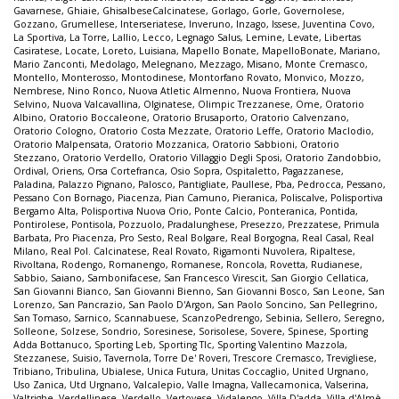
Gavarnese
,
Ghiaie
,
GhisalbeseCalcinatese
,
Gorlago
,
Gorle
,
Governolese
,
Gozzano
,
Grumellese
,
Interseriatese
,
Inveruno
,
Inzago
,
Issese
,
Juventina Covo
,
La Sportiva
,
La Torre
,
Lallio
,
Lecco
,
Legnago Salus
,
Lemine
,
Levate
,
Libertas
Casiratese
,
Locate
,
Loreto
,
Luisiana
,
Mapello Bonate
,
MapelloBonate
,
Mariano
,
Mario Zanconti
,
Medolago
,
Melegnano
,
Mezzago
,
Misano
,
Monte Cremasco
,
Montello
,
Monterosso
,
Montodinese
,
Montorfano Rovato
,
Monvico
,
Mozzo
,
Nembrese
,
Nino Ronco
,
Nuova Atletic Almenno
,
Nuova Frontiera
,
Nuova
Selvino
,
Nuova Valcavallina
,
Olginatese
,
Olimpic Trezzanese
,
Ome
,
Oratorio
Albino
,
Oratorio Boccaleone
,
Oratorio Brusaporto
,
Oratorio Calvenzano
,
Oratorio Cologno
,
Oratorio Costa Mezzate
,
Oratorio Leffe
,
Oratorio Maclodio
,
Oratorio Malpensata
,
Oratorio Mozzanica
,
Oratorio Sabbioni
,
Oratorio
Stezzano
,
Oratorio Verdello
,
Oratorio Villaggio Degli Sposi
,
Oratorio Zandobbio
,
Ordival
,
Oriens
,
Orsa Cortefranca
,
Osio Sopra
,
Ospitaletto
,
Pagazzanese
,
Paladina
,
Palazzo Pignano
,
Palosco
,
Pantigliate
,
Paullese
,
Pba
,
Pedrocca
,
Pessano
,
Pessano Con Bornago
,
Piacenza
,
Pian Camuno
,
Pieranica
,
Poliscalve
,
Polisportiva
Bergamo Alta
,
Polisportiva Nuova Orio
,
Ponte Calcio
,
Ponteranica
,
Pontida
,
Pontirolese
,
Pontisola
,
Pozzuolo
,
Pradalunghese
,
Presezzo
,
Prezzatese
,
Primula
Barbata
,
Pro Piacenza
,
Pro Sesto
,
Real Bolgare
,
Real Borgogna
,
Real Casal
,
Real
Milano
,
Real Pol. Calcinatese
,
Real Rovato
,
Rigamonti Nuvolera
,
Ripaltese
,
Rivoltana
,
Rodengo
,
Romanengo
,
Romanese
,
Roncola
,
Rovetta
,
Rudianese
,
Sabbio
,
Saiano
,
Sambonifacese
,
San Francesco Virescit
,
San Giorgio Cellatica
,
San Giovanni Bianco
,
San Giovanni Bienno
,
San Giovanni Bosco
,
San Leone
,
San
Lorenzo
,
San Pancrazio
,
San Paolo D'Argon
,
San Paolo Soncino
,
San Pellegrino
,
San Tomaso
,
Sarnico
,
Scannabuese
,
ScanzoPedrengo
,
Sebinia
,
Sellero
,
Seregno
,
Solleone
,
Solzese
,
Sondrio
,
Soresinese
,
Sorisolese
,
Sovere
,
Spinese
,
Sporting
Adda Bottanuco
,
Sporting Leb
,
Sporting Tlc
,
Sporting Valentino Mazzola
,
Stezzanese
,
Suisio
,
Tavernola
,
Torre De' Roveri
,
Trescore Cremasco
,
Trevigliese
,
Tribiano
,
Tribulina
,
Ubialese
,
Unica Futura
,
Unitas Coccaglio
,
United Urgnano
,
Uso Zanica
,
Utd Urgnano
,
Valcalepio
,
Valle Imagna
,
Vallecamonica
,
Valserina
,
Valtrighe
,
Verdellinese
,
Verdello
,
Vertovese
,
Vidalengo
,
Villa D'adda
,
Villa d'Almè