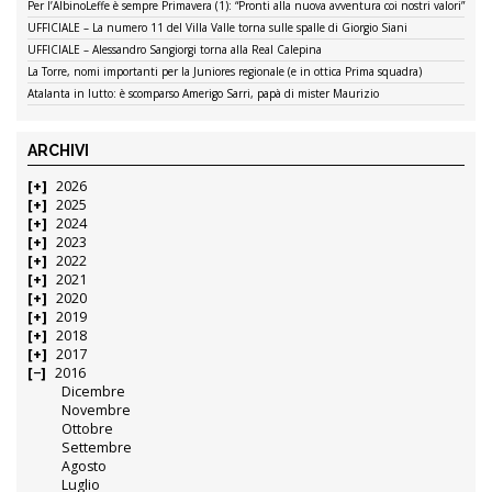
Per l’AlbinoLeffe è sempre Primavera (1): “Pronti alla nuova avventura coi nostri valori”
UFFICIALE – La numero 11 del Villa Valle torna sulle spalle di Giorgio Siani
UFFICIALE – Alessandro Sangiorgi torna alla Real Calepina
La Torre, nomi importanti per la Juniores regionale (e in ottica Prima squadra)
Atalanta in lutto: è scomparso Amerigo Sarri, papà di mister Maurizio
ARCHIVI
2026
2025
2024
2023
2022
2021
2020
2019
2018
2017
2016
Dicembre
Novembre
Ottobre
Settembre
Agosto
Luglio