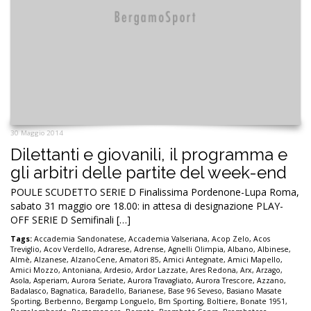
30 Maggio 2014
Dilettanti e giovanili, il programma e
gli arbitri delle partite del week-end
POULE SCUDETTO SERIE D Finalissima Pordenone-Lupa Roma,
sabato 31 maggio ore 18.00: in attesa di designazione PLAY-
OFF SERIE D Semifinali […]
Tags:
Accademia Sandonatese
,
Accademia Valseriana
,
Acop Zelo
,
Acos
Treviglio
,
Acov Verdello
,
Adrarese
,
Adrense
,
Agnelli Olimpia
,
Albano
,
Albinese
,
Almè
,
Alzanese
,
AlzanoCene
,
Amatori 85
,
Amici Antegnate
,
Amici Mapello
,
Amici Mozzo
,
Antoniana
,
Ardesio
,
Ardor Lazzate
,
Ares Redona
,
Arx
,
Arzago
,
Asola
,
Asperiam
,
Aurora Seriate
,
Aurora Travagliato
,
Aurora Trescore
,
Azzano
,
Badalasco
,
Bagnatica
,
Baradello
,
Barianese
,
Base 96 Seveso
,
Basiano Masate
Sporting
,
Berbenno
,
Bergamp Longuelo
,
Bm Sporting
,
Boltiere
,
Bonate 1951
,