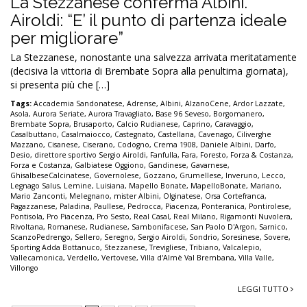
La Stezzanese conferma Albini.
Airoldi: “E’ il punto di partenza ideale
per migliorare”
La Stezzanese, nonostante una salvezza arrivata meritatamente
(decisiva la vittoria di Brembate Sopra alla penultima giornata),
si presenta più che […]
Tags:
Accademia Sandonatese
,
Adrense
,
Albini
,
AlzanoCene
,
Ardor Lazzate
,
Asola
,
Aurora Seriate
,
Aurora Travagliato
,
Base 96 Seveso
,
Borgomanero
,
Brembate Sopra
,
Brusaporto
,
Calcio Rudianese
,
Caprino
,
Caravaggio
,
Casalbuttano
,
Casalmaiocco
,
Castegnato
,
Castellana
,
Cavenago
,
Ciliverghe
Mazzano
,
Cisanese
,
Ciserano
,
Codogno
,
Crema 1908
,
Daniele Albini
,
Darfo
,
Desio
,
direttore sportivo Sergio Airoldi
,
Fanfulla
,
Fara
,
Foresto
,
Forza & Costanza
,
Forza e Costanza
,
Galbiatese Oggiono
,
Gandinese
,
Gavarnese
,
GhisalbeseCalcinatese
,
Governolese
,
Gozzano
,
Grumellese
,
Inveruno
,
Lecco
,
Legnago Salus
,
Lemine
,
Luisiana
,
Mapello Bonate
,
MapelloBonate
,
Mariano
,
Mario Zanconti
,
Melegnano
,
mister Albini
,
Olginatese
,
Orsa Cortefranca
,
Pagazzanese
,
Paladina
,
Paullese
,
Pedrocca
,
Piacenza
,
Ponteranica
,
Pontirolese
,
Pontisola
,
Pro Piacenza
,
Pro Sesto
,
Real Casal
,
Real Milano
,
Rigamonti Nuvolera
,
Rivoltana
,
Romanese
,
Rudianese
,
Sambonifacese
,
San Paolo D'Argon
,
Sarnico
,
ScanzoPedrengo
,
Sellero
,
Seregno
,
Sergio Airoldi
,
Sondrio
,
Soresinese
,
Sovere
,
Sporting Adda Bottanuco
,
Stezzanese
,
Trevigliese
,
Tribiano
,
Valcalepio
,
Vallecamonica
,
Verdello
,
Vertovese
,
Villa d'Almè Val Brembana
,
Villa Valle
,
Villongo
LEGGI TUTTO