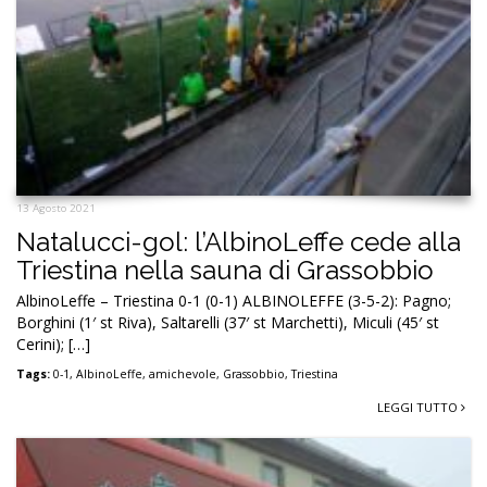
13 Agosto 2021
Natalucci-gol: l’AlbinoLeffe cede alla
Triestina nella sauna di Grassobbio
AlbinoLeffe – Triestina 0-1 (0-1) ALBINOLEFFE (3-5-2): Pagno;
Borghini (1′ st Riva), Saltarelli (37′ st Marchetti), Miculi (45′ st
Cerini); […]
Tags:
0-1
,
AlbinoLeffe
,
amichevole
,
Grassobbio
,
Triestina
LEGGI TUTTO