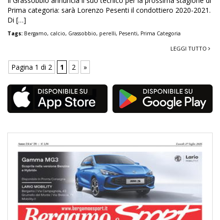
Il Grassobbio annuncia il suo tecnico per la prossima stagione di
Prima categoria: sarà Lorenzo Pesenti il condottiero 2020-2021.
Di […]
Tags:
Bergamo
,
calcio
,
Grassobbio
,
perelli
,
Pesenti
,
Prima Categoria
LEGGI TUTTO
Pagina 1 di 2
1
2
»