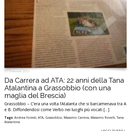
21 Dicembre 2022
Da Carrera ad ATA: 22 anni della Tana
Atalantina a Grassobbio (con una
maglia del Brescia)
Grassobbio – C’era una volta l’Atalanta che si barcamenava tra A
e B. Diffondendosi come Verbo nei luoghi più vocati […]
Tags:
Andrea Foresti
,
ATA
,
Grassobbio
,
Massimo Carrera
,
Massimo Rovelli
,
Tana
Atalantina
LEGGI TUTTO