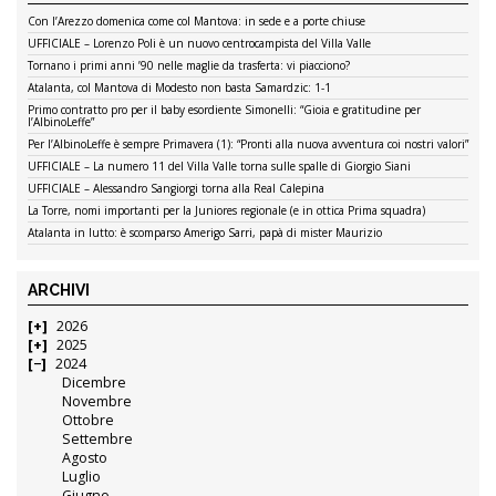
Con l’Arezzo domenica come col Mantova: in sede e a porte chiuse
UFFICIALE – Lorenzo Poli è un nuovo centrocampista del Villa Valle
Tornano i primi anni ’90 nelle maglie da trasferta: vi piacciono?
Atalanta, col Mantova di Modesto non basta Samardzic: 1-1
Primo contratto pro per il baby esordiente Simonelli: “Gioia e gratitudine per
l’AlbinoLeffe”
Per l’AlbinoLeffe è sempre Primavera (1): “Pronti alla nuova avventura coi nostri valori”
UFFICIALE – La numero 11 del Villa Valle torna sulle spalle di Giorgio Siani
UFFICIALE – Alessandro Sangiorgi torna alla Real Calepina
La Torre, nomi importanti per la Juniores regionale (e in ottica Prima squadra)
Atalanta in lutto: è scomparso Amerigo Sarri, papà di mister Maurizio
ARCHIVI
2026
2025
2024
Dicembre
Novembre
Ottobre
Settembre
Agosto
Luglio
Giugno