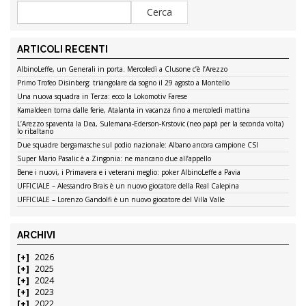
ARTICOLI RECENTI
AlbinoLeffe, un Generali in porta. Mercoledì a Clusone c’è l’Arezzo
Primo Trofeo Disinberg: triangolare da sogno il 29 agosto a Montello
Una nuova squadra in Terza: ecco la Lokomotiv Farese
Kamaldeen torna dalle ferie, Atalanta in vacanza fino a mercoledì mattina
L’Arezzo spaventa la Dea, Sulemana-Ederson-Krstovic (neo papà per la seconda volta)
lo ribaltano
Due squadre bergamasche sul podio nazionale: Albano ancora campione CSI
Super Mario Pasalic è a Zingonia: ne mancano due all’appello
Bene i nuovi, i Primavera e i veterani meglio: poker AlbinoLeffe a Pavia
UFFICIALE – Alessandro Brais è un nuovo giocatore della Real Calepina
UFFICIALE – Lorenzo Gandolfi è un nuovo giocatore del Villa Valle
ARCHIVI
2026
2025
2024
2023
2022