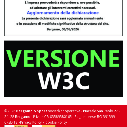
©2026
Bergamo & Sport
società cooperativa - Piazzale San Paolo 27 -
24128 Bergamo - P Iva e CF: 03589380165 - Reg. Imprese BG-391399 -
-
-
CREDITS
Privacy Policy
Cookie Policy