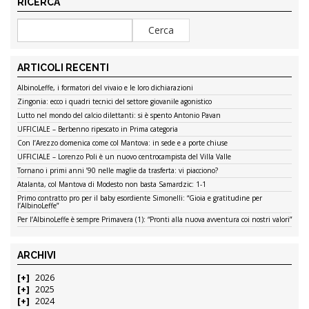
RICERCA
ARTICOLI RECENTI
AlbinoLeffe, i formatori del vivaio e le loro dichiarazioni
Zingonia: ecco i quadri tecnici del settore giovanile agonistico
Lutto nel mondo del calcio dilettanti: si è spento Antonio Pavan
UFFICIALE – Berbenno ripescato in Prima categoria
Con l’Arezzo domenica come col Mantova: in sede e a porte chiuse
UFFICIALE – Lorenzo Poli è un nuovo centrocampista del Villa Valle
Tornano i primi anni ’90 nelle maglie da trasferta: vi piacciono?
Atalanta, col Mantova di Modesto non basta Samardzic: 1-1
Primo contratto pro per il baby esordiente Simonelli: “Gioia e gratitudine per
l’AlbinoLeffe”
Per l’AlbinoLeffe è sempre Primavera (1): “Pronti alla nuova avventura coi nostri valori”
ARCHIVI
2026
2025
2024