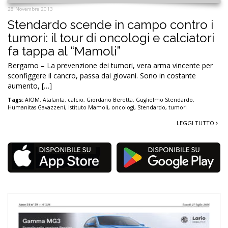
28 Novembre 2013
Stendardo scende in campo contro i
tumori: il tour di oncologi e calciatori
fa tappa al “Mamoli”
Bergamo – La prevenzione dei tumori, vera arma vincente per
sconfiggere il cancro, passa dai giovani. Sono in costante
aumento, […]
Tags:
AIOM
,
Atalanta
,
calcio
,
Giordano Beretta
,
Guglielmo Stendardo
,
Humanitas Gavazzeni
,
Istituto Mamoli
,
oncologi
,
Stendardo
,
tumori
LEGGI TUTTO