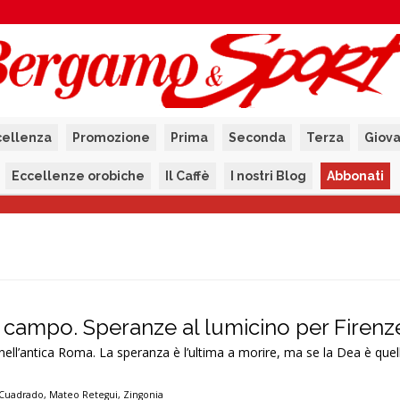
cellenza
Promozione
Prima
Seconda
Terza
Giova
Eccellenze orobiche
Il Caffè
I nostri Blog
Abbonati
n campo. Speranze al lumicino per Firenz
ell’antica Roma. La speranza è l’ultima a morire, ma se la Dea è quell
 Cuadrado
,
Mateo Retegui
,
Zingonia