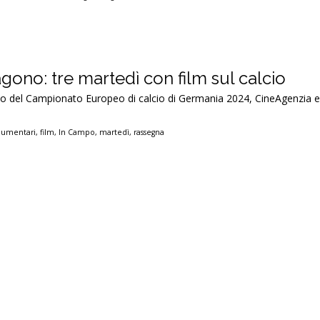
gono: tre martedì con film sul calcio
zio del Campionato Europeo di calcio di Germania 2024, CineAgenzia
cumentari
,
film
,
In Campo
,
martedì
,
rassegna