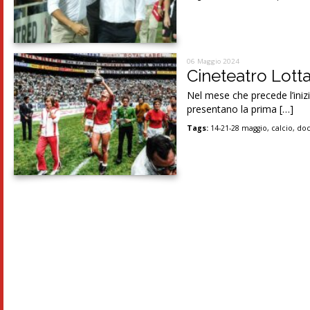
06 Maggio 2024
Cineteatro Lotta
Nel mese che precede l’ini
presentano la prima […]
Tags:
14-21-28 maggio
,
calcio
,
do