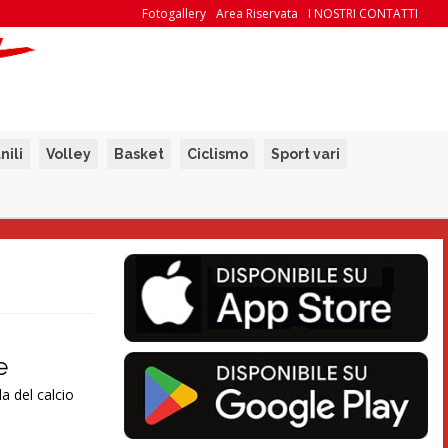
Fotogallery
Area Riservata
I NOSTRI CONTATTI
nili
Volley
Basket
Ciclismo
Sport vari
e
a del calcio