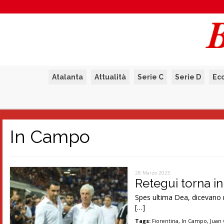
Atalanta
Attualità
Serie C
Serie D
Ec
In Campo
28 Marzo 2025
Retegui torna i
Spes ultima Dea, dicevano n
[…]
Tags:
Fiorentina
,
In Campo
,
Juan