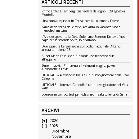
ARTICOLI RECENTI
Primo Trofeo Disimberg: triangolare da sogno il 29 agosto a
Montello
Una nuova squadra in Terza: ecco la Lokomotiv Farese
Kamaldeen torna dalle ferie, Atalanta in vacanza fino a
mercoledì mattina
L’Arezzo spaventa la Dea, Sulemana-Ederson-Krstovic (neo
papà per la seconda volta) lo ribaltano
Due squadre bergamasche sul podio nazionale: Albano
ancora campione CSI
Super Mario Pasalic è a Zingonia: ne mancano due
all’appello
Bene i nuovi, i Primavera e i veterani meglio: poker
AlbinoLeffe a Pavia
UFFICIALE – Alessandro Brais è un nuovo giocatore della Real
Calepina
UFFICIALE – Lorenzo Gandolfi è un nuovo giocatore del Villa
Valle
Ederson in campo, test per Kolasinac: il sabato felice di Sarri
ARCHIVI
2026
2025
Dicembre
Novembre