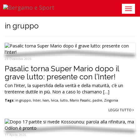
in gruppo
23 Dicembre 2025
Pasalic torna Super Mario dopo il
grave lutto: presente con l’Inter!
Con l’Inter, la supersfida della verità e della maturità, c’è un
trentenne duttile in più. Non a caso lo chiamano […]
Tags:
in gruppo
,
Inter
,
Ivan
,
Ivica
,
lutto
,
Mario Pasalic
,
padre
,
Zingonia
LEGGI TUTTO
11 Aprile 2025