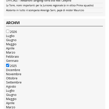
UFFICIALE – Alessandro Sangiorgi torna alla Real Calepina
La Torre, nomi importanti per la Juniores regionale (e in ottica Prima squadra)
Atalanta in lutto: è scomparso Amerigo Sarri, papà di mister Maurizio
ARCHIVI
2026
Luglio
Giugno
Maggio
Aprile
Marzo
Febbraio
Gennaio
2025
Dicembre
Novembre
Ottobre
Settembre
Agosto
Luglio
Giugno
Maggio
Aprile
Marzo