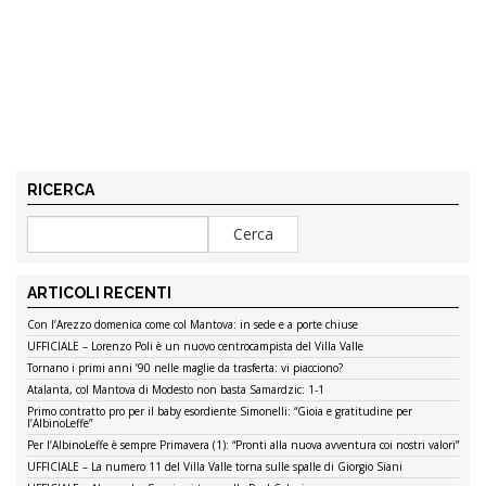
RICERCA
ARTICOLI RECENTI
Con l’Arezzo domenica come col Mantova: in sede e a porte chiuse
UFFICIALE – Lorenzo Poli è un nuovo centrocampista del Villa Valle
Tornano i primi anni ’90 nelle maglie da trasferta: vi piacciono?
Atalanta, col Mantova di Modesto non basta Samardzic: 1-1
Primo contratto pro per il baby esordiente Simonelli: “Gioia e gratitudine per
l’AlbinoLeffe”
Per l’AlbinoLeffe è sempre Primavera (1): “Pronti alla nuova avventura coi nostri valori”
UFFICIALE – La numero 11 del Villa Valle torna sulle spalle di Giorgio Siani