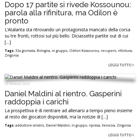
Dopo 17 partite si rivede Kossounou:
parola alla rifinitura, ma Odilon è
pronto
L’Atalanta sta ritrovando un protagonista mancato della corsa
su tre fronti, rottosi sul più bello. Diciassette partite out di cui
[…]
Tags:
32a giornata
,
Bologna
,
in gruppo
,
Odilon Kossounou
,
recupero
,
rifinitura
,
Zingonia
LEGGI TUTTO
25 Febbraio 2025
Daniel Maldini al rientro. Gasperini
raddoppia i carichi
La prospettiva è di rientrare ad allenarsi a tempo pieno insieme
al resto dei giocatori disponibili, ma la notizie di […]
Tags:
adduttore sinistro
,
Daniel Maldini
,
in gruppo
,
ripresa
,
Venezia
,
Zingonia
LEGGI TUTTO