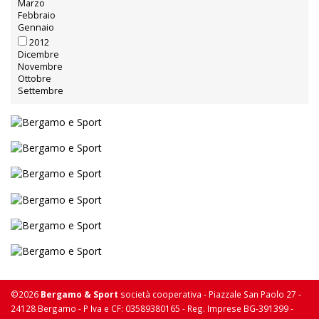
Marzo
Febbraio
Gennaio
2012
Dicembre
Novembre
Ottobre
Settembre
©2026
Bergamo & Sport
società cooperativa - Piazzale San Paolo 27 -
24128 Bergamo - P Iva e CF: 03589380165 - Reg. Imprese BG-391399 -