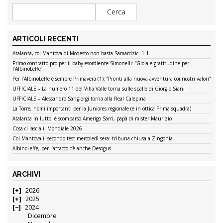
ARTICOLI RECENTI
Atalanta, col Mantova di Modesto non basta Samardzic: 1-1
Primo contratto pro per il baby esordiente Simonelli: “Gioia e gratitudine per
l’AlbinoLeffe”
Per l’AlbinoLeffe è sempre Primavera (1): “Pronti alla nuova avventura coi nostri valori”
UFFICIALE – La numero 11 del Villa Valle torna sulle spalle di Giorgio Siani
UFFICIALE – Alessandro Sangiorgi torna alla Real Calepina
La Torre, nomi importanti per la Juniores regionale (e in ottica Prima squadra)
Atalanta in lutto: è scomparso Amerigo Sarri, papà di mister Maurizio
Cosa ci lascia il Mondiale 2026
Col Mantova il secondo test mercoledì sera: tribuna chiusa a Zingonia
AlbinoLeffe, per l’attacco c’è anche Desogus
ARCHIVI
2026
2025
2024
Dicembre