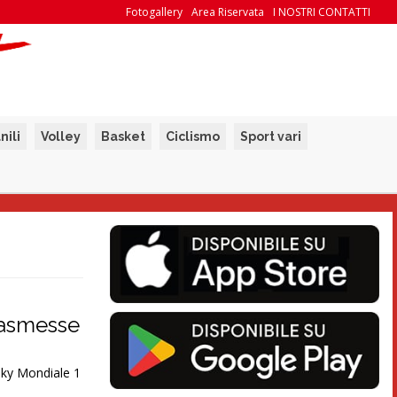
Fotogallery
Area Riservata
I NOSTRI CONTATTI
nili
Volley
Basket
Ciclismo
Sport vari
trasmesse
Sky Mondiale 1