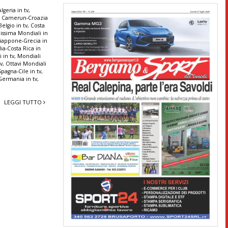
lgeria in tv
,
,
Camerun-Croazia
elgio in tv
,
Costa
lissima Mondiali in
iappone-Grecia in
alia-Costa Rica in
 in tv
,
Mondiali
tv
,
Ottavi Mondiali
Spagna-Cile in tv
,
Germania in tv
,
LEGGI TUTTO