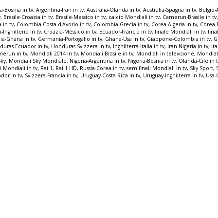
a-Bosnia in tv
,
Argentina-Iran in tv
,
Australia-Olanda in tv
,
Australia-Spagna in tv
,
Belgio-A
v
,
Brasile-Croazia in tv
,
Brasile-Messico in tv
,
calcio Mondiali in tv
,
Camerun-Brasile in tv
a in tv
,
Colombia-Costa d'Avorio in tv
,
Colombia-Grecia in tv
,
Corea-Algeria in tv
,
Corea-B
-Inghilterra in tv
,
Croazia-Messico in tv
,
Ecuador-Francia in tv
,
finale Mondiali in tv
,
fina
a-Ghana in tv
,
Germania-Portogallo in tv
,
Ghana-Usa in tv
,
Giappone-Colombia in tv
,
G
duras-Ecuador in tv
,
Honduras-Svizzera in tv
,
Inghilterra-Italia in tv
,
Iran-Nigeria in tv
,
It
merun in tv
,
Mondiali 2014 in tv
,
Mondiali Brasile in tv
,
Mondiali in televisione
,
Mondiali
Sky
,
Mondiali Sky Mondiale
,
Nigeria-Argentina in tv
,
Nigeria-Bosnia in tv
,
Olanda-Cile in 
i Mondiali in tv
,
Rai 1
,
Rai 1 HD
,
Russia-Corea in tv
,
semifinali Mondiali in tv
,
Sky Sport
,
dor in tv
,
Svizzera-Francia in tv
,
Uruguay-Costa Rica in tv
,
Uruguay-Inghilterra in tv
,
Usa-