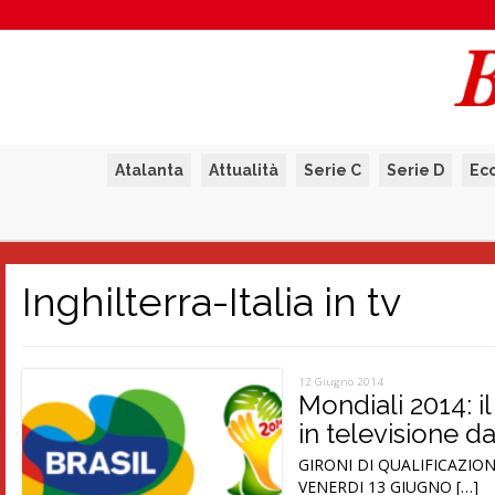
Atalanta
Attualità
Serie C
Serie D
Ec
Inghilterra-Italia in tv
12 Giugno 2014
Mondiali 2014: i
in televisione d
GIRONI DI QUALIFICAZIONE 
VENERDI 13 GIUGNO […]