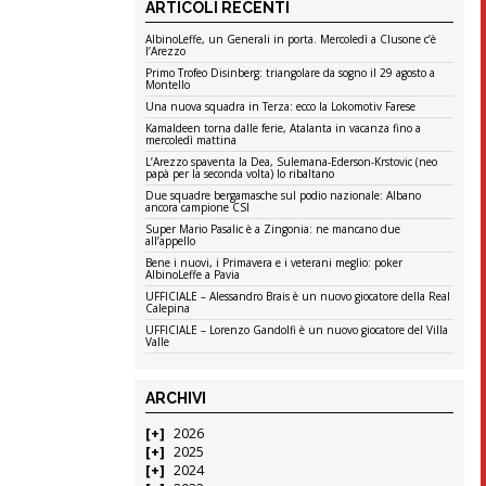
ARTICOLI RECENTI
AlbinoLeffe, un Generali in porta. Mercoledì a Clusone c’è
l’Arezzo
Primo Trofeo Disinberg: triangolare da sogno il 29 agosto a
Montello
Una nuova squadra in Terza: ecco la Lokomotiv Farese
Kamaldeen torna dalle ferie, Atalanta in vacanza fino a
mercoledì mattina
L’Arezzo spaventa la Dea, Sulemana-Ederson-Krstovic (neo
papà per la seconda volta) lo ribaltano
Due squadre bergamasche sul podio nazionale: Albano
ancora campione CSI
Super Mario Pasalic è a Zingonia: ne mancano due
all’appello
Bene i nuovi, i Primavera e i veterani meglio: poker
AlbinoLeffe a Pavia
UFFICIALE – Alessandro Brais è un nuovo giocatore della Real
Calepina
UFFICIALE – Lorenzo Gandolfi è un nuovo giocatore del Villa
Valle
ARCHIVI
2026
2025
2024