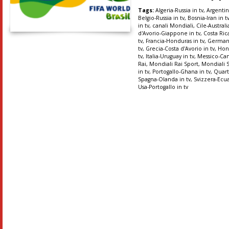
Tags:
Algeria-Russia in tv
,
Argentin
Belgio-Russia in tv
,
Bosnia-Iran in t
in tv
,
canali Mondiali
,
Cile-Australi
d'Avorio-Giappone in tv
,
Costa Rica
tv
,
Francia-Honduras in tv
,
Germani
tv
,
Grecia-Costa d'Avorio in tv
,
Hon
tv
,
Italia-Uruguay in tv
,
Messico-Ca
Rai
,
Mondiali Rai Sport
,
Mondiali 
in tv
,
Portogallo-Ghana in tv
,
Quart
Spagna-Olanda in tv
,
Svizzera-Ecua
Usa-Portogallo in tv