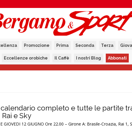
cellenza
Promozione
Prima
Seconda
Terza
Giova
Eccellenze orobiche
Il Caffè
I nostri Blog
Abbonati
l calendario completo e tutte le partite 
a Rai e Sky
GIOVEDI 12 GIUGNO Ore 22.00 – Girone A: Brasile-Croazia, Rai 1, 