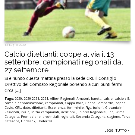
13 Luglio 2020
Calcio dilettanti: coppe al via il 13
settembre, campionati regionali dal
27 settembre
Si è riunito questa mattina presso la sede CRL il Consiglio
Direttivo del Comitato Regionale ponendo alcuni punti fermi
circa […]
Tags:
2020
,
2020 2021
,
2021
,
Allievi Regionali
,
Amatori
,
baretti
,
calcio
,
calcio a 5
,
cambio denominazione
,
campionati
,
Coppa Italia
,
Coppa Lombardia
,
coppe
,
Covid
,
CRL
,
date
,
dilettanti
,
Eccellenza
,
femminile
,
Figc
,
fusioni
,
Giovanissimi
Regionali
,
inizio
,
Inizio campionati
,
iscrizioni
,
Juniores Regionale
,
Lnd
,
Prima
Categoria
,
Promozione
,
provinciali
,
regionali
,
Seconda Categoria
,
stagione
,
Terza
Categoria
,
Under 17
,
Under 19
LEGGI TUTTO