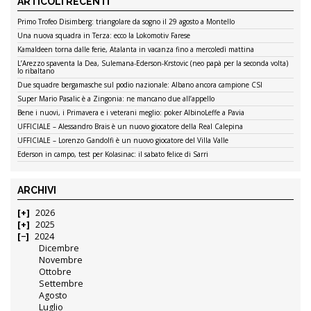
ARTICOLI RECENTI
Primo Trofeo Disimberg: triangolare da sogno il 29 agosto a Montello
Una nuova squadra in Terza: ecco la Lokomotiv Farese
Kamaldeen torna dalle ferie, Atalanta in vacanza fino a mercoledì mattina
L’Arezzo spaventa la Dea, Sulemana-Ederson-Krstovic (neo papà per la seconda volta)
lo ribaltano
Due squadre bergamasche sul podio nazionale: Albano ancora campione CSI
Super Mario Pasalic è a Zingonia: ne mancano due all’appello
Bene i nuovi, i Primavera e i veterani meglio: poker AlbinoLeffe a Pavia
UFFICIALE – Alessandro Brais è un nuovo giocatore della Real Calepina
UFFICIALE – Lorenzo Gandolfi è un nuovo giocatore del Villa Valle
Ederson in campo, test per Kolasinac: il sabato felice di Sarri
ARCHIVI
2026
2025
2024
Dicembre
Novembre
Ottobre
Settembre
Agosto
Luglio