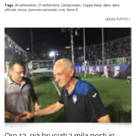
Tags:
20 settembre
,
27 settembre
,
Campionato
,
Coppa Italia
,
date
,
date
ufficiali
,
inizio
,
Juniores nazionali
,
Lnd
,
Serie D
LEGGI TUTTO
10 Agosto 2019
Ore 13, già bruciati 2 mila posti in