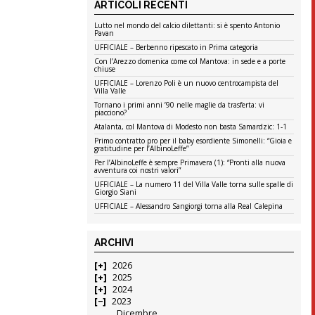
ARTICOLI RECENTI
Lutto nel mondo del calcio dilettanti: si è spento Antonio
Pavan
UFFICIALE – Berbenno ripescato in Prima categoria
Con l’Arezzo domenica come col Mantova: in sede e a porte
chiuse
UFFICIALE – Lorenzo Poli è un nuovo centrocampista del
Villa Valle
Tornano i primi anni ’90 nelle maglie da trasferta: vi
piacciono?
Atalanta, col Mantova di Modesto non basta Samardzic: 1-1
Primo contratto pro per il baby esordiente Simonelli: “Gioia e
gratitudine per l’AlbinoLeffe”
Per l’AlbinoLeffe è sempre Primavera (1): “Pronti alla nuova
avventura coi nostri valori”
UFFICIALE – La numero 11 del Villa Valle torna sulle spalle di
Giorgio Siani
UFFICIALE – Alessandro Sangiorgi torna alla Real Calepina
ARCHIVI
2026
2025
2024
2023
Dicembre