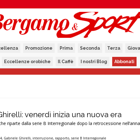
cellenza
Promozione
Prima
Seconda
Terza
Giova
Eccellenze orobiche
Il Caffè
I nostri Blog
Abbonati
hirelli: venerdì inizia una nuova era
 riparte dalla serie B Interregionale dopo la retrocessione nell’ann
14
,
Gabriele Ghirelli
,
interruzione
,
rapporto
,
serie B Interregionale