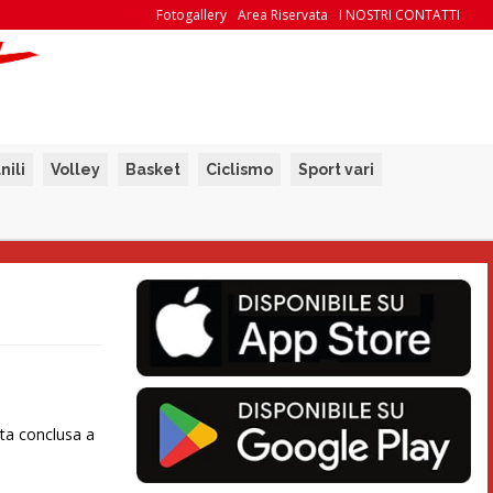
Fotogallery
Area Riservata
I NOSTRI CONTATTI
nili
Volley
Basket
Ciclismo
Sport vari
ata conclusa a