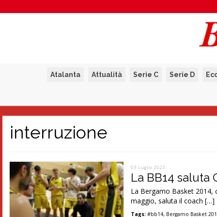
Atalanta
Attualità
Serie C
Serie D
Ec
interruzione
03 Luglio 2023
La BB14 saluta G
La Bergamo Basket 2014, che
maggio, saluta il coach […]
Tags:
#bb14
,
Bergamo Basket 20