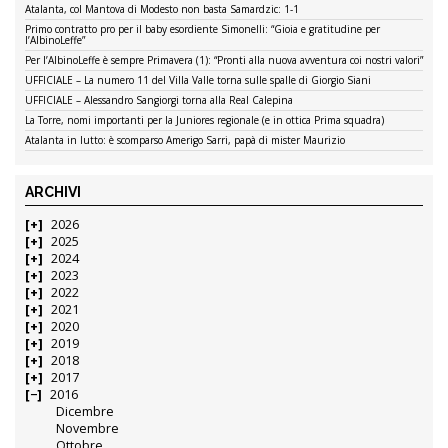
Atalanta, col Mantova di Modesto non basta Samardzic: 1-1
Primo contratto pro per il baby esordiente Simonelli: “Gioia e gratitudine per
l’AlbinoLeffe”
Per l’AlbinoLeffe è sempre Primavera (1): “Pronti alla nuova avventura coi nostri valori”
UFFICIALE – La numero 11 del Villa Valle torna sulle spalle di Giorgio Siani
UFFICIALE – Alessandro Sangiorgi torna alla Real Calepina
La Torre, nomi importanti per la Juniores regionale (e in ottica Prima squadra)
Atalanta in lutto: è scomparso Amerigo Sarri, papà di mister Maurizio
ARCHIVI
2026
2025
2024
2023
2022
2021
2020
2019
2018
2017
2016
Dicembre
Novembre
Ottobre