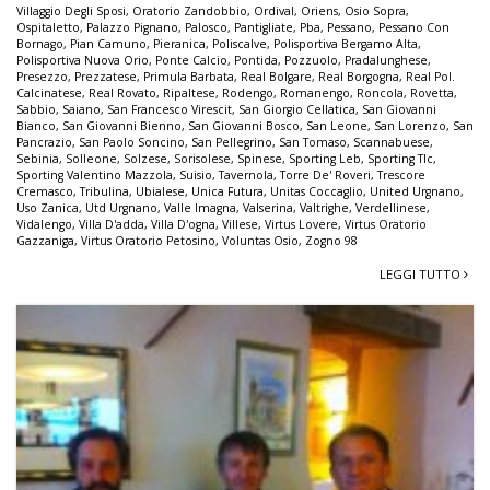
Villaggio Degli Sposi
,
Oratorio Zandobbio
,
Ordival
,
Oriens
,
Osio Sopra
,
Ospitaletto
,
Palazzo Pignano
,
Palosco
,
Pantigliate
,
Pba
,
Pessano
,
Pessano Con
Bornago
,
Pian Camuno
,
Pieranica
,
Poliscalve
,
Polisportiva Bergamo Alta
,
Polisportiva Nuova Orio
,
Ponte Calcio
,
Pontida
,
Pozzuolo
,
Pradalunghese
,
Presezzo
,
Prezzatese
,
Primula Barbata
,
Real Bolgare
,
Real Borgogna
,
Real Pol.
Calcinatese
,
Real Rovato
,
Ripaltese
,
Rodengo
,
Romanengo
,
Roncola
,
Rovetta
,
Sabbio
,
Saiano
,
San Francesco Virescit
,
San Giorgio Cellatica
,
San Giovanni
Bianco
,
San Giovanni Bienno
,
San Giovanni Bosco
,
San Leone
,
San Lorenzo
,
San
Pancrazio
,
San Paolo Soncino
,
San Pellegrino
,
San Tomaso
,
Scannabuese
,
Sebinia
,
Solleone
,
Solzese
,
Sorisolese
,
Spinese
,
Sporting Leb
,
Sporting Tlc
,
Sporting Valentino Mazzola
,
Suisio
,
Tavernola
,
Torre De' Roveri
,
Trescore
Cremasco
,
Tribulina
,
Ubialese
,
Unica Futura
,
Unitas Coccaglio
,
United Urgnano
,
Uso Zanica
,
Utd Urgnano
,
Valle Imagna
,
Valserina
,
Valtrighe
,
Verdellinese
,
Vidalengo
,
Villa D'adda
,
Villa D'ogna
,
Villese
,
Virtus Lovere
,
Virtus Oratorio
Gazzaniga
,
Virtus Oratorio Petosino
,
Voluntas Osio
,
Zogno 98
LEGGI TUTTO