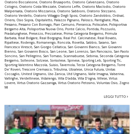
Oratorio Boccaleone
,
Oratorio Brusaporto
,
Oratorio Calvenzano
,
Oratorio
Cologno
,
Oratorio Costa Mezzate
,
Oratorio Leffe
,
Oratorio Maclodio
,
Oratorio
Malpensata
,
Oratorio Mozzanica
,
Oratorio Sabbioni
,
Oratorio Stezzano
,
Oratorio Verdello
,
Oratorio Villaggio Degli Sposi
,
Oratorio Zandobbio
,
Ordival
,
Oriens
,
Osio Sopra
,
Ospitaletto
,
Palazzo Pignano
,
Palosco
,
Pantigliate
,
Pba
,
Pessano
,
Pessano Con Bornago
,
Pian Camuno
,
Pieranica
,
Poliscalve
,
Polisportiva
Bergamo Alta
,
Polisportiva Nuova Orio
,
Ponte Calcio
,
Pontida
,
Pozzuolo
,
Pradalunghese
,
Presezzo
,
Prezzatese
,
Prima Categoria Bergamo
,
Primula
Barbata
,
Real Bolgare
,
Real Borgogna
,
Real Pol. Calcinatese
,
Real Rovato
,
Ripaltese
,
Rodengo
,
Romanengo
,
Roncola
,
Rovetta
,
Sabbio
,
Saiano
,
San
Francesco Virescit
,
San Giorgio Cellatica
,
San Giovanni Bianco
,
San Giovanni
Bienno
,
San Giovanni Bosco
,
San Leone
,
San Lorenzo
,
San Pancrazio
,
San Paolo
Soncino
,
San Pellegrino
,
San Tomaso
,
Scannabuese
,
Sebinia
,
Seconda Categoria
Bergamo
,
Solleone
,
Solzese
,
Sorisolese
,
Spinese
,
Sporting Leb
,
Sporting Tlc
,
Sporting Valentino Mazzola
,
Suisio
,
Tavernola
,
Terza Categoria Bergamo
,
Torre
De' Roveri
,
Trescore Cremasco
,
Tribulina
,
Ubialese
,
Unica Futura
,
Unitas
Coccaglio
,
United Urgnano
,
Uso Zanica
,
Utd Urgnano
,
Valle Imagna
,
Valserina
,
Valtrighe
,
Verdellinese
,
Vidalengo
,
Villa D'adda
,
Villa D'ogna
,
Villese
,
Virtus
Lovere
,
Virtus Oratorio Gazzaniga
,
Virtus Oratorio Petosino
,
Voluntas Osio
,
Zogno
98
LEGGI TUTTO