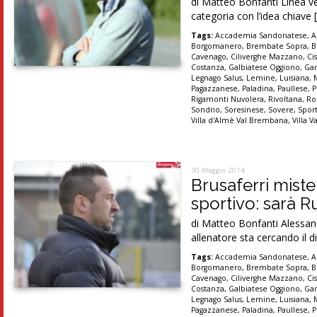
di Matteo Bonfanti Linea ve
categoria con l’idea chiave 
Tags:
Accademia Sandonatese
,
A
Borgomanero
,
Brembate Sopra
,
B
Cavenago
,
Ciliverghe Mazzano
,
Ci
Costanza
,
Galbiatese Oggiono
,
Ga
Legnago Salus
,
Lemine
,
Luisiana
,
Pagazzanese
,
Paladina
,
Paullese
,
P
Rigamonti Nuvolera
,
Rivoltana
,
Ro
Sondrio
,
Soresinese
,
Sovere
,
Spor
Villa d'Almè Val Brembana
,
Villa V
30 Maggio 2014
Brusaferri miste
sportivo: sarà R
di Matteo Bonfanti Alessandr
allenatore sta cercando il d
Tags:
Accademia Sandonatese
,
A
Borgomanero
,
Brembate Sopra
,
B
Cavenago
,
Ciliverghe Mazzano
,
Ci
Costanza
,
Galbiatese Oggiono
,
Ga
Legnago Salus
,
Lemine
,
Luisiana
,
Pagazzanese
,
Paladina
,
Paullese
,
P