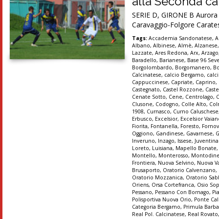
alla Seconda cat
SERIE D, GIRONE B Aurora Se
Caravaggio-Folgore Carates
Tags:
Accademia Sandonatese
,
A
Albano
,
Albinese
,
Almè
,
Alzanese
Lazzate
,
Ares Redona
,
Arx
,
Arzago
Baradello
,
Barianese
,
Base 96 Sev
Borgolombardo
,
Borgomanero
,
B
Calcinatese
,
calcio Bergamo
,
calc
Cappuccinese
,
Capriate
,
Caprino
,
Castegnato
,
Castel Rozzone
,
Caste
Cenate Sotto
,
Cene
,
Centrolago
,
Clusone
,
Codogno
,
Colle Alto
,
Col
1908
,
Curnasco
,
Curno Caluschese
Erbusco
,
Excelsior
,
Excelsior Vaia
Fiorita
,
Fontanella
,
Foresto
,
Forno
Oggiono
,
Gandinese
,
Gavarnese
,
G
Inveruno
,
Inzago
,
Issese
,
Juventin
Loreto
,
Luisiana
,
Mapello Bonate
Montello
,
Monterosso
,
Montodin
Frontiera
,
Nuova Selvino
,
Nuova Va
Brusaporto
,
Oratorio Calvenzano
,
Oratorio Mozzanica
,
Oratorio Sab
Oriens
,
Orsa Cortefranca
,
Osio So
Pessano
,
Pessano Con Bornago
,
Pi
Polisportiva Nuova Orio
,
Ponte Cal
Categoria Bergamo
,
Primula Barba
Real Pol. Calcinatese
,
Real Rovato