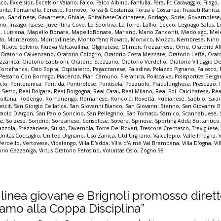
sco
,
Excelsior
,
Excelsior Vaiano
,
Falco
,
Falco Albino
,
Fanfulla
,
Fara
,
Fc Caravaggio
,
Filago
,
orita
,
Fontanella
,
Foresto
,
Fornovo
,
Forza & Costanza
,
Forza e Costanza
,
Frassati Ranica
no
,
Gandinese
,
Gavarnese
,
Ghiaie
,
GhisalbeseCalcinatese
,
Gorlago
,
Gorle
,
Governolese
uno
,
Inzago
,
Issese
,
Juventina Covo
,
La Sportiva
,
La Torre
,
Lallio
,
Lecco
,
Legnago Salus
,
L
o
,
Luisiana
,
Mapello Bonate
,
MapelloBonate
,
Mariano
,
Mario Zanconti
,
Medolago
,
Mel
lo
,
Monterosso
,
Montodinese
,
Montorfano Rovato
,
Monvico
,
Mozzo
,
Nembrese
,
Nino
,
Nuova Selvino
,
Nuova Valcavallina
,
Olginatese
,
Olimpic Trezzanese
,
Ome
,
Oratorio A
,
Oratorio Calvenzano
,
Oratorio Cologno
,
Oratorio Costa Mezzate
,
Oratorio Leffe
,
Orat
zzanica
,
Oratorio Sabbioni
,
Oratorio Stezzano
,
Oratorio Verdello
,
Oratorio Villaggio De
Cortefranca
,
Osio Sopra
,
Ospitaletto
,
Pagazzanese
,
Paladina
,
Palazzo Pignano
,
Palosco
,
Pessano Con Bornago
,
Piacenza
,
Pian Camuno
,
Pieranica
,
Poliscalve
,
Polisportiva Berg
cio
,
Ponteranica
,
Pontida
,
Pontirolese
,
Pontisola
,
Pozzuolo
,
Pradalunghese
,
Presezzo
,
o Sesto
,
Real Bolgare
,
Real Borgogna
,
Real Casal
,
Real Milano
,
Real Pol. Calcinatese
,
Rea
voltana
,
Rodengo
,
Romanengo
,
Romanese
,
Roncola
,
Rovetta
,
Rudianese
,
Sabbio
,
Saia
escit
,
San Giorgio Cellatica
,
San Giovanni Bianco
,
San Giovanni Bienno
,
San Giovanni 
Paolo D'Argon
,
San Paolo Soncino
,
San Pellegrino
,
San Tomaso
,
Sarnico
,
Scannabuese
,
ne
,
Solzese
,
Sondrio
,
Soresinese
,
Sorisolese
,
Sovere
,
Spinese
,
Sporting Adda Bottanuco
azzola
,
Stezzanese
,
Suisio
,
Tavernola
,
Torre De' Roveri
,
Trescore Cremasco
,
Trevigliese
Unitas Coccaglio
,
United Urgnano
,
Uso Zanica
,
Utd Urgnano
,
Valcalepio
,
Valle Imagna
,
Verdello
,
Vertovese
,
Vidalengo
,
Villa D'adda
,
Villa d'Almè Val Brembana
,
Villa D'ogna
,
Vil
orio Gazzaniga
,
Virtus Oratorio Petosino
,
Voluntas Osio
,
Zogno 98
 linea giovane e Brignoli promosso diret
iamo alla Coppa Disciplina”