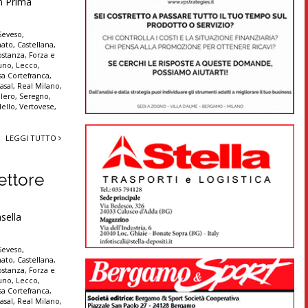
in Prima
Seveso
,
nato
,
Castellana
,
ostanza
,
Forza e
uno
,
Lecco
,
sa Cortefranca
,
asal
,
Real Milano
,
llero
,
Seregno
,
dello
,
Vertovese
,
LEGGI TUTTO
rettore
sella
Seveso
,
nato
,
Castellana
,
ostanza
,
Forza e
uno
,
Lecco
,
sa Cortefranca
,
asal
,
Real Milano
,