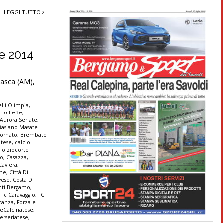
LEGGI TUTTO
re 2014
 Casca (AM),
lli Olimpia
,
rio Leffe
,
,
Aurora Seriate
,
Basiano Masate
ornato
,
Brembate
atese
,
calcio
lolziocorte
co
,
Casazza
,
Cavlera
,
ine
,
Città Di
vese
,
Costa Di
anti Bergamo
,
,
Fc Caravaggio
,
FC
stanza
,
Forza e
seCalcinatese
,
terseriatese
,