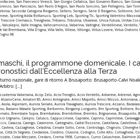
nifacese
,
San Francesco Virescit
,
San Giorgio Cellatica
,
San Giovanni Bianco
,
San Giov
Lorenzo
,
San Pancrazio
,
San Paolo D'Argon
,
San Paolo Soncino
,
San Pellegrino
,
San Tom
ebinia
,
Seconda Categoria Bergamo
,
Sellero
,
Seregno
,
Serie D Bergamo
,
Solleone
,
Sol
inese
,
Sporting Adda Bottanuco
,
Sporting Leb
,
Sporting Tlc
,
Sporting Valentino Mazzol
,
Trescore Cremasco
,
Trevigliese
,
Tribiano
,
Tribulina
,
Ubialese
,
Unica Futura
,
Unitas Cocc
o
,
Valcalepio
,
Valle Imagna
,
Vallecamonica
,
Valserina
,
Valtrighe
,
Verdellinese
,
Verdello
,
lmè Val Brembana
,
Villa D'ogna
,
Villa Valle
,
Villese
,
Villongo
,
Virtus Lovere
,
Virtus Oratorio
Zogno 98
amaschi, il programmone domenicale. I ca
pronostici dall’Eccellenza alla Terza
no nazionale, gare di ritorno A Brusaporto: Brusaporto-Calvi Noale
rbitro: […]
ccademia Valseriana
,
Acop Zelo
,
Acos Treviglio
,
Acov Verdello
,
Adrarese
,
Adrense
,
Agne
,
AlzanoCene
,
Amatori 85
,
Amici Antegnate
,
Amici Mapello
,
Amici Mozzo
,
Antoniana
,
,
Asola
,
Asperiam
,
Aurora Seriate
,
Aurora Travagliato
,
Aurora Trescore
,
Azzano
,
Badalas
eso
,
Basiano Masate Sporting
,
Berbenno
,
Bergamp Longuelo
,
Bm Sporting
,
Boltiere
,
Bo
ornato
,
Brembate Sopra
,
Brembatese
,
Brembillese
,
Brembo
,
Brignanese
,
Brusaporto
,
lcio Urgnano
,
Calepio
,
Calusco
,
Cappuccinese
,
Capriate
,
Caprino
,
Capriolese
,
Caravaggi
occo
,
Casazza
,
Casnigo
,
Cassinone
,
Castegnato
,
Castel Rozzone
,
Castellana
,
Castellese
,
,
Cavlera
,
Cazzaghese
,
Celadina
,
Cenate Sotto
,
Cene
,
Centrolago
,
Chignolo
,
Cilivergh
ne
,
Città Di Segrate
,
Cividatese
,
Cividino
,
Clusone
,
Codogno
,
Colle Alto
,
Colnaghese
,
Co
ezzate
,
Costa Mezzate
,
Credaro
,
Crema 1908
,
Curnasco
,
Curno Caluschese
,
Dalmine 2