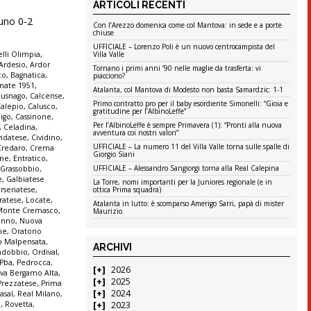
ARTICOLI RECENTI
runo 0-2
Con l’Arezzo domenica come col Mantova: in sede e a porte
chiuse
UFFICIALE – Lorenzo Poli è un nuovo centrocampista del
Villa Valle
lli Olimpia
,
Ardesio
,
Ardor
Tornano i primi anni ’90 nelle maglie da trasferta: vi
co
,
Bagnatica
,
piacciono?
nate 1951
,
Atalanta, col Mantova di Modesto non basta Samardzic: 1-1
Busnago
,
Calcense
,
Primo contratto pro per il baby esordiente Simonelli: “Gioia e
alepio
,
Calusco
,
gratitudine per l’AlbinoLeffe”
igo
,
Cassinone
,
Per l’AlbinoLeffe è sempre Primavera (1): “Pronti alla nuova
,
Celadina
,
avventura coi nostri valori”
vidatese
,
Cividino
,
UFFICIALE – La numero 11 del Villa Valle torna sulle spalle di
Credaro
,
Crema
Giorgio Siani
ine
,
Entratico
,
UFFICIALE – Alessandro Sangiorgi torna alla Real Calepina
 Grassobbio
,
e
,
Galbiatese
La Torre, nomi importanti per la Juniores regionale (e in
ottica Prima squadra)
erseriatese
,
iratese
,
Locate
,
Atalanta in lutto: è scomparso Amerigo Sarri, papà di mister
Monte Cremasco
,
Maurizio
enno
,
Nuova
ne
,
Oratorio
o Malpensata
,
ARCHIVI
ndobbio
,
Ordival
,
Pba
,
Pedrocca
,
2026
iva Bergamo Alta
,
2025
Prezzatese
,
Prima
2024
asal
,
Real Milano
,
2023
a
,
Rovetta
,