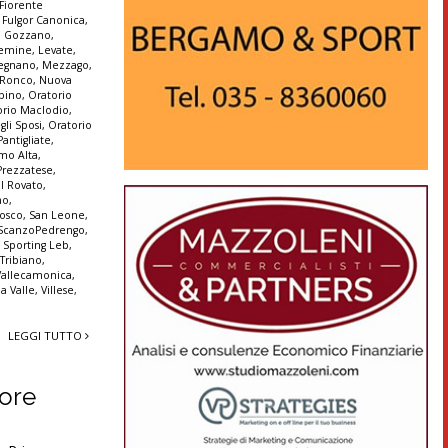
Fiorente
,
Fulgor Canonica
,
,
Gozzano
,
emine
,
Levate
,
egnano
,
Mezzago
,
 Ronco
,
Nuova
lbino
,
Oratorio
orio Maclodio
,
gli Sposi
,
Oratorio
Pantigliate
,
amo Alta
,
Prezzatese
,
l Rovato
,
no
,
Bosco
,
San Leone
,
ScanzoPedrengo
,
,
Sporting Leb
,
,
Tribiano
,
Vallecamonica
,
la Valle
,
Villese
,
LEGGI TUTTO
tore