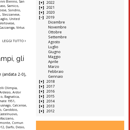
anni Bienno
,
San
2022
aso
,
Sarnico
,
2021
zese
,
Sondrio
,
2020
a
,
Stezzanese
,
2019
aglio
,
United
Dicembre
Vertovese
,
Novembre
 Gazzaniga
,
Virtus
Ottobre
Settembre
LEGGI TUTTO
Agosto
Luglio
Giugno
Maggio
mpi, gli
Aprile
Marzo
Febbraio
 (andata 2-0),
Gennaio
2018
2017
lli Olimpia
,
2016
Ardesio
,
Ardor
2015
co
,
Bagnatica
,
2014
nate 1951
,
Busnago
,
Calcense
,
2013
o
,
Carobbio
,
2012
Castelnuovo
,
e Mazzano
,
monte
,
Comun
012
,
Darfo
,
Desio
,