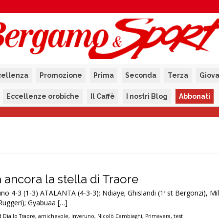
cellenza
Promozione
Prima
Seconda
Terza
Giova
Eccellenze orobiche
Il Caffè
I nostri Blog
Abbonati
a ancora la stella di Traore
no 4-3 (1-3) ATALANTA (4-3-3): Ndiaye; Ghislandi (1′ st Bergonzi), Mil
 Ruggeri); Gyabuaa […]
 Diallo Traore
,
amichevole
,
Inveruno
,
Nicolò Cambiaghi
,
Primavera
,
test