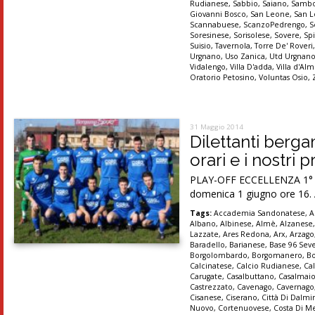
Rudianese
,
Sabbio
,
Saiano
,
Sambo
Giovanni Bosco
,
San Leone
,
San 
Scannabuese
,
ScanzoPedrengo
,
S
Soresinese
,
Sorisolese
,
Sovere
,
Sp
Suisio
,
Tavernola
,
Torre De' Roveri
Urgnano
,
Uso Zanica
,
Utd Urgnan
Vidalengo
,
Villa D'adda
,
Villa d'A
Oratorio Petosino
,
Voluntas Osio
,
31 Maggio 2014
Dilettanti berg
orari e i nostri 
PLAY-OFF ECCELLENZA 1° tur
domenica 1 giugno ore 16. A
Tags:
Accademia Sandonatese
,
A
Albano
,
Albinese
,
Almè
,
Alzanese
Lazzate
,
Ares Redona
,
Arx
,
Arzago
Baradello
,
Barianese
,
Base 96 Sev
Borgolombardo
,
Borgomanero
,
B
Calcinatese
,
Calcio Rudianese
,
Ca
Carugate
,
Casalbuttano
,
Casalmai
Castrezzato
,
Cavenago
,
Cavernago
Cisanese
,
Ciserano
,
Città Di Dalmi
Nuovo
,
Cortenuovese
,
Costa Di M