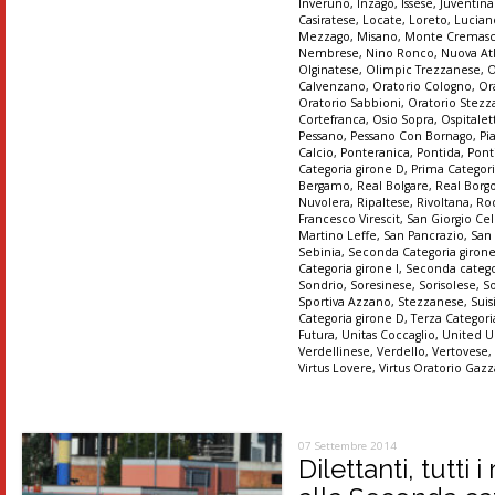
Inveruno
,
Inzago
,
Issese
,
Juventin
Casiratese
,
Locate
,
Loreto
,
Lucian
Mezzago
,
Misano
,
Monte Cremas
Nembrese
,
Nino Ronco
,
Nuova At
Olginatese
,
Olimpic Trezzanese
,
O
Calvenzano
,
Oratorio Cologno
,
Or
Oratorio Sabbioni
,
Oratorio Stez
Cortefranca
,
Osio Sopra
,
Ospitalet
Pessano
,
Pessano Con Bornago
,
Pi
Calcio
,
Ponteranica
,
Pontida
,
Pont
Categoria girone D
,
Prima Categori
Bergamo
,
Real Bolgare
,
Real Borg
Nuvolera
,
Ripaltese
,
Rivoltana
,
Ro
Francesco Virescit
,
San Giorgio Cel
Martino Leffe
,
San Pancrazio
,
San
Sebinia
,
Seconda Categoria giron
Categoria girone I
,
Seconda catego
Sondrio
,
Soresinese
,
Sorisolese
,
S
Sportiva Azzano
,
Stezzanese
,
Suis
Categoria girone D
,
Terza Categori
Futura
,
Unitas Coccaglio
,
United U
Verdellinese
,
Verdello
,
Vertovese
Virtus Lovere
,
Virtus Oratorio Gaz
07 Settembre 2014
Dilettanti, tutti