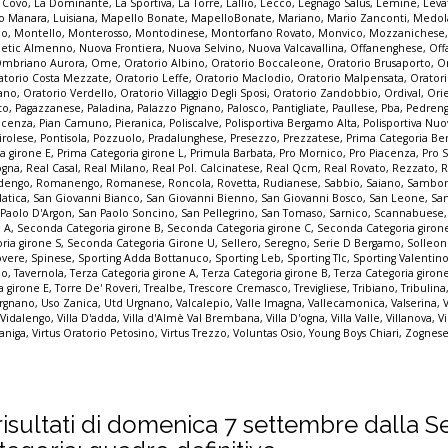
a Covo
,
La Dominante
,
La Sportiva
,
La Torre
,
Lallio
,
Lecco
,
Legnago Salus
,
Lemine
,
Leva
o Manara
,
Luisiana
,
Mapello Bonate
,
MapelloBonate
,
Mariano
,
Mario Zanconti
,
Medol
co
,
Montello
,
Monterosso
,
Montodinese
,
Montorfano Rovato
,
Monvico
,
Mozzanichese
letic Almenno
,
Nuova Frontiera
,
Nuova Selvino
,
Nuova Valcavallina
,
Offanenghese
,
Off
mbriano Aurora
,
Ome
,
Oratorio Albino
,
Oratorio Boccaleone
,
Oratorio Brusaporto
,
O
atorio Costa Mezzate
,
Oratorio Leffe
,
Oratorio Maclodio
,
Oratorio Malpensata
,
Orator
zano
,
Oratorio Verdello
,
Oratorio Villaggio Degli Sposi
,
Oratorio Zandobbio
,
Ordival
,
Ori
to
,
Pagazzanese
,
Paladina
,
Palazzo Pignano
,
Palosco
,
Pantigliate
,
Paullese
,
Pba
,
Pedren
acenza
,
Pian Camuno
,
Pieranica
,
Poliscalve
,
Polisportiva Bergamo Alta
,
Polisportiva Nuo
irolese
,
Pontisola
,
Pozzuolo
,
Pradalunghese
,
Presezzo
,
Prezzatese
,
Prima Categoria B
a girone E
,
Prima Categoria girone L
,
Primula Barbata
,
Pro Mornico
,
Pro Piacenza
,
Pro 
ogna
,
Real Casal
,
Real Milano
,
Real Pol. Calcinatese
,
Real Qcm
,
Real Rovato
,
Rezzato
,
R
dengo
,
Romanengo
,
Romanese
,
Roncola
,
Rovetta
,
Rudianese
,
Sabbio
,
Saiano
,
Sambon
latica
,
San Giovanni Bianco
,
San Giovanni Bienno
,
San Giovanni Bosco
,
San Leone
,
Sa
 Paolo D'Argon
,
San Paolo Soncino
,
San Pellegrino
,
San Tomaso
,
Sarnico
,
Scannabuese
e A
,
Seconda Categoria girone B
,
Seconda Categoria girone C
,
Seconda Categoria giron
ria girone S
,
Seconda Categoria Girone U
,
Sellero
,
Seregno
,
Serie D Bergamo
,
Solleo
overe
,
Spinese
,
Sporting Adda Bottanuco
,
Sporting Leb
,
Sporting Tlc
,
Sporting Valentin
io
,
Tavernola
,
Terza Categoria girone A
,
Terza Categoria girone B
,
Terza Categoria giron
a girone E
,
Torre De' Roveri
,
Trealbe
,
Trescore Cremasco
,
Trevigliese
,
Tribiano
,
Tribulina
rgnano
,
Uso Zanica
,
Utd Urgnano
,
Valcalepio
,
Valle Imagna
,
Vallecamonica
,
Valserina
,
,
Vidalengo
,
Villa D'adda
,
Villa d'Almè Val Brembana
,
Villa D'ogna
,
Villa Valle
,
Villanova
,
Vi
zaniga
,
Virtus Oratorio Petosino
,
Virtus Trezzo
,
Voluntas Osio
,
Young Boys Chiari
,
Zognese
 i risultati di domenica 7 settembre dalla S