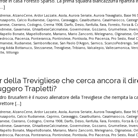
rde in casa Foresto Sparso. La prima squadra biancazzurra ripartirà 
[…]
drense
,
AlzanoCene
,
Ardor Lazzate
,
Asola
,
Aurora Seriate
,
Aurora Travagliato
,
Base 96 
rusaporto
,
Calcio Rudianese
,
Caprino
,
Caravaggio
,
Casalbuttano
,
Casalmaiocco
,
Casteg
sanese
,
Ciserano
,
Codogno
,
Crema 1908
,
Darfo
,
Desio
,
Fanfulla
,
Fara
,
Foresto
,
Forza & C
ndinese
,
Gavarnese
,
GhisalbeseCalcinatese
,
Governolese
,
Gozzano
,
Grumellese
,
Inver
Mapello Bonate
,
MapelloBonate
,
Mariano
,
Mario Zanconti
,
Melegnano
,
Olginatese
,
Or
edrocca
,
Piacenza
,
Ponteranica
,
Pontirolese
,
Pontisola
,
Pro Piacenza
,
Pro Sesto
,
Real C
manese
,
Rudianese
,
Sambonifacese
,
San Paolo D'Argon
,
Sarnico
,
ScanzoPedrengo
,
Se
ting Adda Bottanuco
,
Stezzanese
,
Trevigliese
,
Tribiano
,
Valcalepio
,
Vallecamonica
,
Ver
alle
,
Villongo
r della Trevigliese che cerca ancora il di
uggero Trapletti?
o Brusaferri è il nuovo allenatore della Trevigliese che riempita la ca
irettore […]
drense
,
AlzanoCene
,
Ardor Lazzate
,
Asola
,
Aurora Seriate
,
Aurora Travagliato
,
Base 96 
rusaporto
,
Calcio Rudianese
,
Caprino
,
Caravaggio
,
Casalbuttano
,
Casalmaiocco
,
Casteg
sanese
,
Ciserano
,
Codogno
,
Crema 1908
,
Darfo
,
Desio
,
Fanfulla
,
Fara
,
Foresto
,
Forza & C
ndinese
,
Gavarnese
,
GhisalbeseCalcinatese
,
Governolese
,
Gozzano
,
Grumellese
,
Inver
Mapello Bonate
,
MapelloBonate
,
Mariano
,
Mario Zanconti
,
Melegnano
,
Olginatese
,
Or
edrocca
,
Piacenza
,
Ponteranica
,
Pontirolese
,
Pontisola
,
Pro Piacenza
,
Pro Sesto
,
Real C