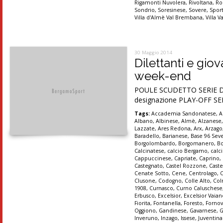
Rigamonti Nuvolera
,
Rivoltana
,
Ro
Sondrio
,
Soresinese
,
Sovere
,
Spor
Villa d'Almè Val Brembana
,
Villa V
30 Maggio 2014
Dilettanti e giov
week-end
POULE SCUDETTO SERIE D Fi
designazione PLAY-OFF SER
Tags:
Accademia Sandonatese
,
A
Albano
,
Albinese
,
Almè
,
Alzanese
Lazzate
,
Ares Redona
,
Arx
,
Arzago
Baradello
,
Barianese
,
Base 96 Sev
Borgolombardo
,
Borgomanero
,
B
Calcinatese
,
calcio Bergamo
,
calc
Cappuccinese
,
Capriate
,
Caprino
,
Castegnato
,
Castel Rozzone
,
Caste
Cenate Sotto
,
Cene
,
Centrolago
,
Clusone
,
Codogno
,
Colle Alto
,
Col
1908
,
Curnasco
,
Curno Caluschese
Erbusco
,
Excelsior
,
Excelsior Vaia
Fiorita
,
Fontanella
,
Foresto
,
Forno
Oggiono
,
Gandinese
,
Gavarnese
,
G
Inveruno
,
Inzago
,
Issese
,
Juventin