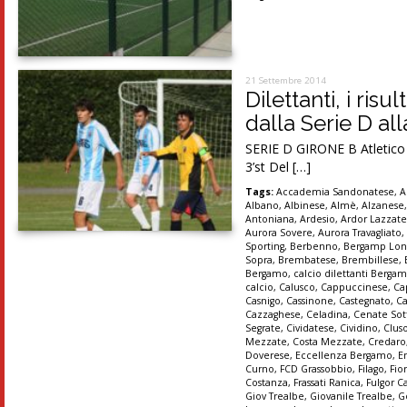
21 Settembre 2014
Dilettanti, i ris
dalla Serie D al
SERIE D GIRONE B Atletico M
3’st Del […]
Tags:
Accademia Sandonatese
,
A
Albano
,
Albinese
,
Almè
,
Alzanese
Antoniana
,
Ardesio
,
Ardor Lazzat
Aurora Sovere
,
Aurora Travagliato
Sporting
,
Berbenno
,
Bergamp Lon
Sopra
,
Brembatese
,
Brembillese
,
Bergamo
,
calcio dilettanti Berga
calcio
,
Calusco
,
Cappuccinese
,
Ca
Casnigo
,
Cassinone
,
Castegnato
,
Ca
Cazzaghese
,
Celadina
,
Cenate Sot
Segrate
,
Cividatese
,
Cividino
,
Clus
Mezzate
,
Costa Mezzate
,
Credaro
Doverese
,
Eccellenza Bergamo
,
E
Curno
,
FCD Grassobbio
,
Filago
,
Fio
Costanza
,
Frassati Ranica
,
Fulgor C
Giov Trealbe
,
Giovanile Trealbe
,
G