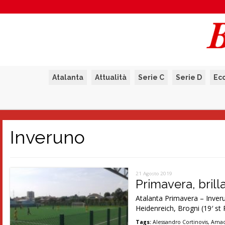
Atalanta
Attualità
Serie C
Serie D
Ec
Inveruno
21 Agosto 2019
Primavera, brill
Atalanta Primavera – Inveru
Heidenreich, Brogni (19′ st
Tags:
Alessandro Cortinovis
,
Amad