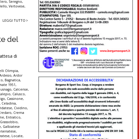
llero
,
Seregno
,
dello
,
Vertovese
,
LEGGI TUTTO
te del
ttesa di
lli Olimpia
,
Ardesio
,
Ardor
co
,
Bagnatica
,
nate 1951
,
Busnago
,
Calcense
,
alepio
,
Calusco
,
igo
,
Cassinone
,
,
Celadina
,
vidatese
,
Cividino
,
Credaro
,
Crema
ine
,
Entratico
,
 Grassobbio
,
e
,
Galbiatese
erseriatese
,
iratese
,
Locate
,