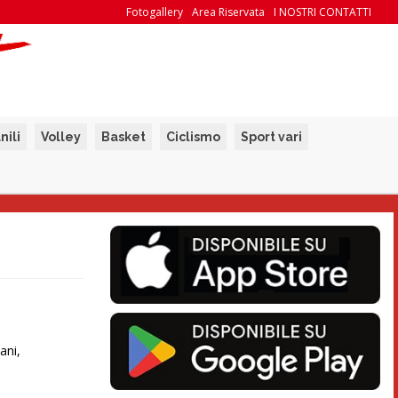
Fotogallery
Area Riservata
I NOSTRI CONTATTI
nili
Volley
Basket
Ciclismo
Sport vari
ani,