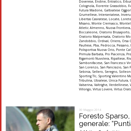
Doverese
,
Endine
,
Entratico
,
Erbu
Colognola
,
Fiorente Grassobbio
,
Fi
Futura Madone
,
Galbiatese Oggio
Grumellese
,
Interseriatese
,
Inver
Libertas Casiratese
,
Locate
,
Loret
Misano
,
Monte Cremasco
,
Montel
Atletic Almenno
,
Nuova Frontiera
Boccaleone
,
Oratorio Brusaporto
Oratorio Malpensata
,
Oratorio Mo
Zandobbio
,
Ordival
,
Oriens
,
Orsa 
Paullese
,
Pba
,
Pedrocca
,
Pessano
,
Polisportiva Nuova Orio
,
Ponte Cal
Primula Barbata
,
Pro Piacenza
,
Pr
Rigamonti Nuvolera
,
Ripaltese
,
Ri
Sambonifacese
,
San Francesco Vir
San Lorenzo
,
San Pancrazio
,
San 
Sebinia
,
Sellero
,
Seregno
,
Solleo
Sporting Tlc
,
Sporting Valentino M
Tribulina
,
Ubialese
,
Unica Futura
,
Valserina
,
Valtrighe
,
Verdellinese
,
Villongo
,
Virtus Lovere
,
Virtus Orat
30 Maggio 2014
Foresto Sparso,
generale: “Punt