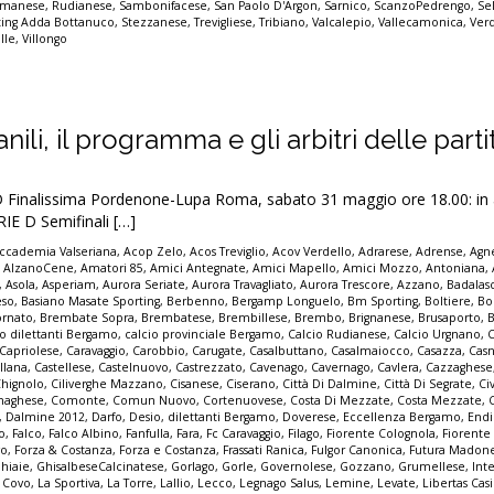
manese
,
Rudianese
,
Sambonifacese
,
San Paolo D'Argon
,
Sarnico
,
ScanzoPedrengo
,
Se
ting Adda Bottanuco
,
Stezzanese
,
Trevigliese
,
Tribiano
,
Valcalepio
,
Vallecamonica
,
Ver
alle
,
Villongo
anili, il programma e gli arbitri delle parti
nalissima Pordenone-Lupa Roma, sabato 31 maggio ore 18.00: in a
IE D Semifinali […]
ccademia Valseriana
,
Acop Zelo
,
Acos Treviglio
,
Acov Verdello
,
Adrarese
,
Adrense
,
Agne
,
AlzanoCene
,
Amatori 85
,
Amici Antegnate
,
Amici Mapello
,
Amici Mozzo
,
Antoniana
,
,
Asola
,
Asperiam
,
Aurora Seriate
,
Aurora Travagliato
,
Aurora Trescore
,
Azzano
,
Badalas
eso
,
Basiano Masate Sporting
,
Berbenno
,
Bergamp Longuelo
,
Bm Sporting
,
Boltiere
,
Bo
ornato
,
Brembate Sopra
,
Brembatese
,
Brembillese
,
Brembo
,
Brignanese
,
Brusaporto
,
io dilettanti Bergamo
,
calcio provinciale Bergamo
,
Calcio Rudianese
,
Calcio Urgnano
,
C
Capriolese
,
Caravaggio
,
Carobbio
,
Carugate
,
Casalbuttano
,
Casalmaiocco
,
Casazza
,
Casn
llana
,
Castellese
,
Castelnuovo
,
Castrezzato
,
Cavenago
,
Cavernago
,
Cavlera
,
Cazzaghese
Chignolo
,
Ciliverghe Mazzano
,
Cisanese
,
Ciserano
,
Città Di Dalmine
,
Città Di Segrate
,
Ci
naghese
,
Comonte
,
Comun Nuovo
,
Cortenuovese
,
Costa Di Mezzate
,
Costa Mezzate
,
,
Dalmine 2012
,
Darfo
,
Desio
,
dilettanti Bergamo
,
Doverese
,
Eccellenza Bergamo
,
End
no
,
Falco
,
Falco Albino
,
Fanfulla
,
Fara
,
Fc Caravaggio
,
Filago
,
Fiorente Colognola
,
Fiorente
vo
,
Forza & Costanza
,
Forza e Costanza
,
Frassati Ranica
,
Fulgor Canonica
,
Futura Madon
hiaie
,
GhisalbeseCalcinatese
,
Gorlago
,
Gorle
,
Governolese
,
Gozzano
,
Grumellese
,
Int
a Covo
,
La Sportiva
,
La Torre
,
Lallio
,
Lecco
,
Legnago Salus
,
Lemine
,
Levate
,
Libertas Cas