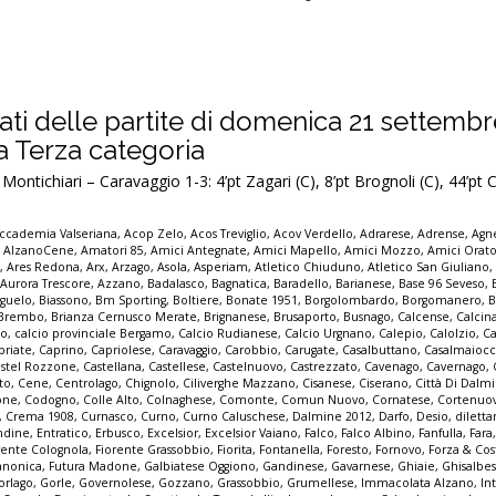
ultati delle partite di domenica 21 settemb
la Terza categoria
ontichiari – Caravaggio 1-3: 4’pt Zagari (C), 8’pt Brognoli (C), 44’pt
ccademia Valseriana
,
Acop Zelo
,
Acos Treviglio
,
Acov Verdello
,
Adrarese
,
Adrense
,
Agne
,
AlzanoCene
,
Amatori 85
,
Amici Antegnate
,
Amici Mapello
,
Amici Mozzo
,
Amici Orato
e
,
Ares Redona
,
Arx
,
Arzago
,
Asola
,
Asperiam
,
Atletico Chiuduno
,
Atletico San Giuliano
,
Aurora Trescore
,
Azzano
,
Badalasco
,
Bagnatica
,
Baradello
,
Barianese
,
Base 96 Seveso
,
guelo
,
Biassono
,
Bm Sporting
,
Boltiere
,
Bonate 1951
,
Borgolombardo
,
Borgomanero
,
B
Brembo
,
Brianza Cernusco Merate
,
Brignanese
,
Brusaporto
,
Busnago
,
Calcense
,
Calcin
mo
,
calcio provinciale Bergamo
,
Calcio Rudianese
,
Calcio Urgnano
,
Calepio
,
Calolzio
,
Ca
priate
,
Caprino
,
Capriolese
,
Caravaggio
,
Carobbio
,
Carugate
,
Casalbuttano
,
Casalmaioc
stel Rozzone
,
Castellana
,
Castellese
,
Castelnuovo
,
Castrezzato
,
Cavenago
,
Cavernago
,
to
,
Cene
,
Centrolago
,
Chignolo
,
Ciliverghe Mazzano
,
Cisanese
,
Ciserano
,
Città Di Dalm
one
,
Codogno
,
Colle Alto
,
Colnaghese
,
Comonte
,
Comun Nuovo
,
Cornatese
,
Cortenuo
,
Crema 1908
,
Curnasco
,
Curno
,
Curno Caluschese
,
Dalmine 2012
,
Darfo
,
Desio
,
dilett
ndine
,
Entratico
,
Erbusco
,
Excelsior
,
Excelsior Vaiano
,
Falco
,
Falco Albino
,
Fanfulla
,
Fara
rente Colognola
,
Fiorente Grassobbio
,
Fiorita
,
Fontanella
,
Foresto
,
Fornovo
,
Forza & Co
anonica
,
Futura Madone
,
Galbiatese Oggiono
,
Gandinese
,
Gavarnese
,
Ghiaie
,
Ghisalbe
orlago
,
Gorle
,
Governolese
,
Gozzano
,
Grassobbio
,
Grumellese
,
Immacolata Alzano
,
In