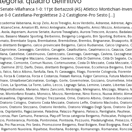
egoria: quadro definitivo
riate-Villafranca 1-0: 11’pt Bertazzoli (AS) Atletico Montichiari-Inve
e 0-0 Castellana-Pergolettese 2-2 Castiglione-Pro Sesto […]
ccademia Valseriana
,
Acop Zelo
,
Acos Treviglio
,
Acov Verdello
,
Adrarese
,
Adrense
,
Agne
,
AlzanoCene
,
Amatori 85
,
Amici Antegnate
,
Amici Mapello
,
Amici Mozzo
,
Antoniana
,
,
Asola
,
Asperiam
,
Aurora Seriate
,
Aurora Travagliato
,
Aurora Trescore
,
Azzano
,
Badalas
eso
,
Basiano Masate Sporting
,
Berbenno
,
Bergamp Longuelo
,
Bm Sporting
,
Boltiere
,
Bo
ornato
,
Brembate Sopra
,
Brembatese
,
Brembillese
,
Brembo
,
Brignanese
,
Brusaporto
,
io dilettanti Bergamo
,
calcio provinciale Bergamo
,
Calcio Rudianese
,
Calcio Urgnano
,
C
Capriolese
,
Caravaggio
,
Carobbio
,
Carugate
,
Casalbuttano
,
Casalmaiocco
,
Casazza
,
Casn
llana
,
Castellese
,
Castelnuovo
,
Castrezzato
,
Cavenago
,
Cavernago
,
Cavlera
,
Cazzaghese
Chignolo
,
Ciliverghe Mazzano
,
Cisanese
,
Ciserano
,
Città Di Dalmine
,
Città Di Segrate
,
Ci
naghese
,
Comonte
,
Comun Nuovo
,
Cortenuovese
,
Costa Di Mezzate
,
Costa Mezzate
,
,
Dalmine 2012
,
Darfo
,
Desio
,
dilettanti Bergamo
,
Doverese
,
Eccellenza Bergamo
,
End
no
,
Falco
,
Falco Albino
,
Fanfulla
,
Fara
,
Fc Caravaggio
,
Filago
,
Fiorente Colognola
,
Fiorente
vo
,
Forza & Costanza
,
Forza e Costanza
,
Frassati Ranica
,
Fulgor Canonica
,
Futura Madon
hiaie
,
GhisalbeseCalcinatese
,
Gorlago
,
Gorle
,
Governolese
,
Gozzano
,
Grumellese
,
Int
a Covo
,
La Sportiva
,
La Torre
,
Lallio
,
Lecco
,
Legnago Salus
,
Lemine
,
Levate
,
Libertas Cas
,
MapelloBonate
,
Mariano
,
Mario Zanconti
,
Medolago
,
Melegnano
,
Mezzago
,
Misano
,
ese
,
Montorfano Rovato
,
Monvico
,
Mozzo
,
Nembrese
,
Nino Ronco
,
Nuova Atletic Alm
lcavallina
,
Olginatese
,
Olimpic Trezzanese
,
Ome
,
Oratorio Albino
,
Oratorio Boccaleo
Oratorio Cologno
,
Oratorio Costa Mezzate
,
Oratorio Leffe
,
Oratorio Maclodio
,
Oratori
bioni
,
Oratorio Stezzano
,
Oratorio Verdello
,
Oratorio Villaggio Degli Sposi
,
Oratorio Za
pra
,
Ospitaletto
,
Pagazzanese
,
Paladina
,
Palazzo Pignano
,
Palosco
,
Pantigliate
,
Paullese
,
acenza
,
Pian Camuno
,
Pieranica
,
Play-off Terza categoria Bergamo
,
Poliscalve
,
Polisport
cio
,
Ponteranica
,
Pontida
,
Pontirolese
,
Pontisola
,
Pozzuolo
,
Pradalunghese
,
Presezzo
,
ta
,
Pro Piacenza
,
Pro Sesto
,
Promozione Bergamo
,
Real Bolgare
,
Real Borgogna
,
Real C
,
Rigamonti Nuvolera
,
Ripaltese
,
Rivoltana
,
Rodengo
,
Romanengo
,
Romanese
,
Roncol