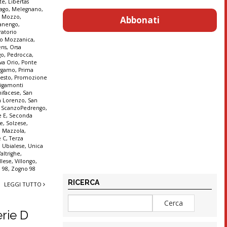
te
,
Libertas
ago
,
Melegnano
,
,
Mozzo
,
Abbonati
anengo
,
ratorio
io Mozzanica
,
ens
,
Orsa
go
,
Pedrocca
,
va Orio
,
Ponte
ergamo
,
Prima
Sesto
,
Promozione
igamonti
ifacese
,
San
n Lorenzo
,
San
,
ScanzoPedrengo
,
e E
,
Seconda
ne
,
Solzese
,
o Mazzola
,
e C
,
Terza
,
Ubialese
,
Unica
Valtrighe
,
llese
,
Villongo
,
 98
,
Zogno 98
RICERCA
LEGGI TUTTO
erie D