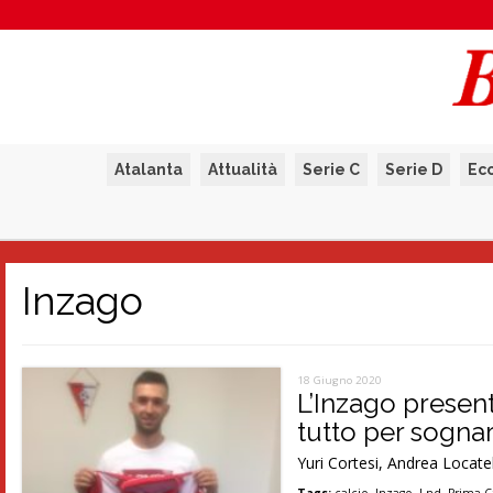
Atalanta
Attualità
Serie C
Serie D
Ec
Inzago
18 Giugno 2020
L’Inzago present
tutto per sogna
Yuri Cortesi, Andrea Locatell