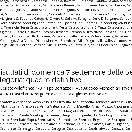
dengo
,
Romanengo
,
Romanese
,
Roncola
,
Rovetta
,
Rudianese
,
Sabbio
,
Saiano
,
Sambon
latica
,
San Giovanni Bianco
,
San Giovanni Bienno
,
San Giovanni Bosco
,
San Leone
,
Sa
 Paolo D'Argon
,
San Paolo Soncino
,
San Pellegrino
,
San Tomaso
,
Sarnico
,
Scannabuese
e A
,
Seconda Categoria girone B
,
Seconda Categoria girone C
,
Seconda Categoria giron
ria girone S
,
Seconda Categoria Girone U
,
Sellero
,
Seregno
,
Serie D Bergamo
,
Solleo
overe
,
Spinese
,
Sporting Adda Bottanuco
,
Sporting Leb
,
Sporting Tlc
,
Sporting Valentin
io
,
Tavernola
,
Terza Categoria girone A
,
Terza Categoria girone B
,
Terza Categoria giron
a girone E
,
Torre De' Roveri
,
Trealbe
,
Trescore Cremasco
,
Trevigliese
,
Tribiano
,
Tribulina
rgnano
,
Uso Zanica
,
Utd Urgnano
,
Valcalepio
,
Valle Imagna
,
Vallecamonica
,
Valserina
,
,
Vidalengo
,
Villa D'adda
,
Villa d'Almè Val Brembana
,
Villa D'ogna
,
Villa Valle
,
Villanova
,
Vi
zaniga
,
Virtus Oratorio Petosino
,
Virtus Trezzo
,
Voluntas Osio
,
Young Boys Chiari
,
Zognese
 i risultati di domenica 7 settembre dalla S
egoria: quadro definitivo
riate-Villafranca 1-0: 11’pt Bertazzoli (AS) Atletico Montichiari-Inve
e 0-0 Castellana-Pergolettese 2-2 Castiglione-Pro Sesto […]
ccademia Valseriana
,
Acop Zelo
,
Acos Treviglio
,
Acov Verdello
,
Adrarese
,
Adrense
,
Agne
,
AlzanoCene
,
Amatori 85
,
Amici Antegnate
,
Amici Mapello
,
Amici Mozzo
,
Antoniana
,
,
Asola
,
Asperiam
,
Aurora Seriate
,
Aurora Travagliato
,
Aurora Trescore
,
Azzano
,
Badalas
eso
,
Basiano Masate Sporting
,
Berbenno
,
Bergamp Longuelo
,
Bm Sporting
,
Boltiere
,
Bo
ornato
,
Brembate Sopra
,
Brembatese
,
Brembillese
,
Brembo
,
Brignanese
,
Brusaporto
,
io dilettanti Bergamo
,
calcio provinciale Bergamo
,
Calcio Rudianese
,
Calcio Urgnano
,
C
Capriolese
,
Caravaggio
,
Carobbio
,
Carugate
,
Casalbuttano
,
Casalmaiocco
,
Casazza
,
Casn