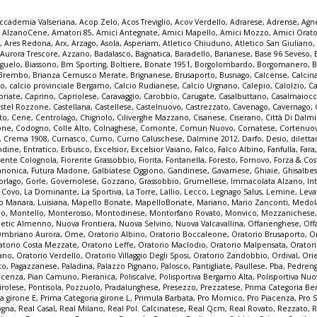
ccademia Valseriana
,
Acop Zelo
,
Acos Treviglio
,
Acov Verdello
,
Adrarese
,
Adrense
,
Agne
,
AlzanoCene
,
Amatori 85
,
Amici Antegnate
,
Amici Mapello
,
Amici Mozzo
,
Amici Orato
e
,
Ares Redona
,
Arx
,
Arzago
,
Asola
,
Asperiam
,
Atletico Chiuduno
,
Atletico San Giuliano
,
Aurora Trescore
,
Azzano
,
Badalasco
,
Bagnatica
,
Baradello
,
Barianese
,
Base 96 Seveso
,
guelo
,
Biassono
,
Bm Sporting
,
Boltiere
,
Bonate 1951
,
Borgolombardo
,
Borgomanero
,
B
Brembo
,
Brianza Cernusco Merate
,
Brignanese
,
Brusaporto
,
Busnago
,
Calcense
,
Calcin
mo
,
calcio provinciale Bergamo
,
Calcio Rudianese
,
Calcio Urgnano
,
Calepio
,
Calolzio
,
Ca
priate
,
Caprino
,
Capriolese
,
Caravaggio
,
Carobbio
,
Carugate
,
Casalbuttano
,
Casalmaioc
stel Rozzone
,
Castellana
,
Castellese
,
Castelnuovo
,
Castrezzato
,
Cavenago
,
Cavernago
,
to
,
Cene
,
Centrolago
,
Chignolo
,
Ciliverghe Mazzano
,
Cisanese
,
Ciserano
,
Città Di Dalm
one
,
Codogno
,
Colle Alto
,
Colnaghese
,
Comonte
,
Comun Nuovo
,
Cornatese
,
Cortenuo
,
Crema 1908
,
Curnasco
,
Curno
,
Curno Caluschese
,
Dalmine 2012
,
Darfo
,
Desio
,
dilett
ndine
,
Entratico
,
Erbusco
,
Excelsior
,
Excelsior Vaiano
,
Falco
,
Falco Albino
,
Fanfulla
,
Fara
rente Colognola
,
Fiorente Grassobbio
,
Fiorita
,
Fontanella
,
Foresto
,
Fornovo
,
Forza & Co
anonica
,
Futura Madone
,
Galbiatese Oggiono
,
Gandinese
,
Gavarnese
,
Ghiaie
,
Ghisalbe
orlago
,
Gorle
,
Governolese
,
Gozzano
,
Grassobbio
,
Grumellese
,
Immacolata Alzano
,
In
a Covo
,
La Dominante
,
La Sportiva
,
La Torre
,
Lallio
,
Lecco
,
Legnago Salus
,
Lemine
,
Leva
o Manara
,
Luisiana
,
Mapello Bonate
,
MapelloBonate
,
Mariano
,
Mario Zanconti
,
Medol
co
,
Montello
,
Monterosso
,
Montodinese
,
Montorfano Rovato
,
Monvico
,
Mozzanichese
letic Almenno
,
Nuova Frontiera
,
Nuova Selvino
,
Nuova Valcavallina
,
Offanenghese
,
Off
mbriano Aurora
,
Ome
,
Oratorio Albino
,
Oratorio Boccaleone
,
Oratorio Brusaporto
,
O
atorio Costa Mezzate
,
Oratorio Leffe
,
Oratorio Maclodio
,
Oratorio Malpensata
,
Orator
zano
,
Oratorio Verdello
,
Oratorio Villaggio Degli Sposi
,
Oratorio Zandobbio
,
Ordival
,
Ori
to
,
Pagazzanese
,
Paladina
,
Palazzo Pignano
,
Palosco
,
Pantigliate
,
Paullese
,
Pba
,
Pedren
acenza
,
Pian Camuno
,
Pieranica
,
Poliscalve
,
Polisportiva Bergamo Alta
,
Polisportiva Nuo
irolese
,
Pontisola
,
Pozzuolo
,
Pradalunghese
,
Presezzo
,
Prezzatese
,
Prima Categoria B
a girone E
,
Prima Categoria girone L
,
Primula Barbata
,
Pro Mornico
,
Pro Piacenza
,
Pro 
ogna
,
Real Casal
,
Real Milano
,
Real Pol. Calcinatese
,
Real Qcm
,
Real Rovato
,
Rezzato
,
R