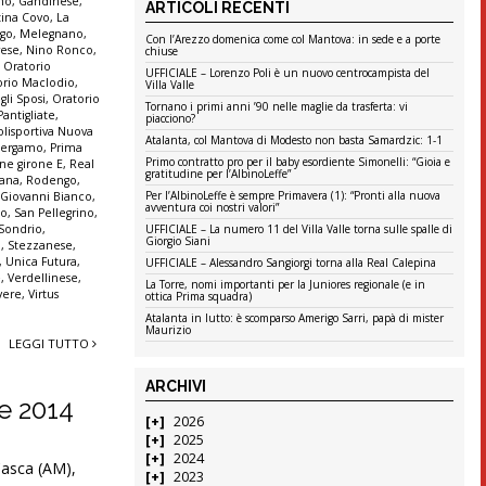
ono
,
Gandinese
,
ARTICOLI RECENTI
tina Covo
,
La
go
,
Melegnano
,
Con l’Arezzo domenica come col Mantova: in sede e a porte
ese
,
Nino Ronco
,
chiuse
,
Oratorio
UFFICIALE – Lorenzo Poli è un nuovo centrocampista del
orio Maclodio
,
Villa Valle
gli Sposi
,
Oratorio
Tornano i primi anni ’90 nelle maglie da trasferta: vi
Pantigliate
,
piacciono?
olisportiva Nuova
Atalanta, col Mantova di Modesto non basta Samardzic: 1-1
 Bergamo
,
Prima
Primo contratto pro per il baby esordiente Simonelli: “Gioia e
ne girone E
,
Real
gratitudine per l’AlbinoLeffe”
tana
,
Rodengo
,
Per l’AlbinoLeffe è sempre Primavera (1): “Pronti alla nuova
 Giovanni Bianco
,
avventura coi nostri valori”
no
,
San Pellegrino
,
UFFICIALE – La numero 11 del Villa Valle torna sulle spalle di
Sondrio
,
Giorgio Siani
a
,
Stezzanese
,
,
Unica Futura
,
UFFICIALE – Alessandro Sangiorgi torna alla Real Calepina
e
,
Verdellinese
,
La Torre, nomi importanti per la Juniores regionale (e in
vere
,
Virtus
ottica Prima squadra)
Atalanta in lutto: è scomparso Amerigo Sarri, papà di mister
Maurizio
LEGGI TUTTO
ARCHIVI
re 2014
2026
2025
2024
 Casca (AM),
2023