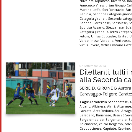
Nuvolera
,
Ripaltese
,
Rivoltana
,
Ro
Francesco Virescit
,
San Giorgio Cel
Martino Leffe
,
San Pancrazio
,
San
Sebinia
,
Seconda Categoria giron
Categoria girone I
,
Seconda catego
Sondrio
,
Soresinese
,
Sorisolese
,
S
Sportiva Azzano
,
Stezzanese
,
Suis
Categoria girone D
,
Terza Categori
Futura
,
Unitas Coccaglio
,
United U
Verdellinese
,
Verdello
,
Vertovese
Virtus Lovere
,
Virtus Oratorio Gaz
07 Settembre 2014
Dilettanti, tutti
alla Seconda cat
SERIE D, GIRONE B Aurora Se
Caravaggio-Folgore Carates
Tags:
Accademia Sandonatese
,
A
Albano
,
Albinese
,
Almè
,
Alzanese
Lazzate
,
Ares Redona
,
Arx
,
Arzago
Baradello
,
Barianese
,
Base 96 Sev
Borgolombardo
,
Borgomanero
,
B
Calcinatese
,
calcio Bergamo
,
calc
Cappuccinese
,
Capriate
,
Caprino
,