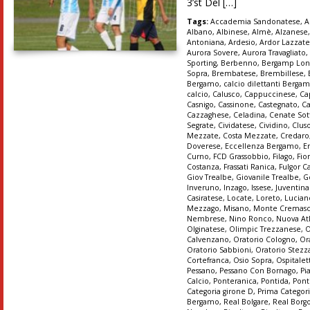
3’st Del […]
Tags:
Accademia Sandonatese
,
A
Albano
,
Albinese
,
Almè
,
Alzanese
Antoniana
,
Ardesio
,
Ardor Lazzat
Aurora Sovere
,
Aurora Travagliato
Sporting
,
Berbenno
,
Bergamp Lon
Sopra
,
Brembatese
,
Brembillese
,
Bergamo
,
calcio dilettanti Berga
calcio
,
Calusco
,
Cappuccinese
,
Ca
Casnigo
,
Cassinone
,
Castegnato
,
Ca
Cazzaghese
,
Celadina
,
Cenate Sot
Segrate
,
Cividatese
,
Cividino
,
Clus
Mezzate
,
Costa Mezzate
,
Credaro
Doverese
,
Eccellenza Bergamo
,
E
Curno
,
FCD Grassobbio
,
Filago
,
Fio
Costanza
,
Frassati Ranica
,
Fulgor C
Giov Trealbe
,
Giovanile Trealbe
,
G
Inveruno
,
Inzago
,
Issese
,
Juventin
Casiratese
,
Locate
,
Loreto
,
Lucian
Mezzago
,
Misano
,
Monte Cremas
Nembrese
,
Nino Ronco
,
Nuova At
Olginatese
,
Olimpic Trezzanese
,
O
Calvenzano
,
Oratorio Cologno
,
Or
Oratorio Sabbioni
,
Oratorio Stez
Cortefranca
,
Osio Sopra
,
Ospitalet
Pessano
,
Pessano Con Bornago
,
Pi
Calcio
,
Ponteranica
,
Pontida
,
Pont
Categoria girone D
,
Prima Categori
Bergamo
,
Real Bolgare
,
Real Borg