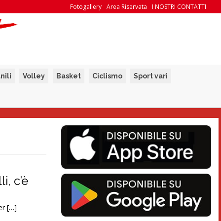
Fotogallery
Area Riservata
I NOSTRI CONTATTI
nili
Volley
Basket
Ciclismo
Sport vari
i, c’è
er […]