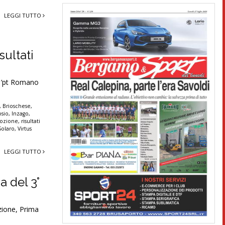
LEGGI TUTTO
sultati
 1’pt Romano
,
Brioschese
,
osio
,
Inzago
,
ozione
,
risultati
Solaro
,
Virtus
LEGGI TUTTO
a del 3°
zione, Prima