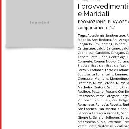
05 Giugno 2014
I provvedimenti
e Maridati
PROMOZIONE, PLAY-OFF Gare
comportamento […]
Tags:
Accademia Sandonatese
,
A
Mapello
,
Ares Redona
,
Arx
,
Arzag
Longuelo
,
Bm Sporting
,
Boltiere
,
Calcinatese
,
calcio Bergamo
,
calc
Capriolese
,
Carobbio
,
Carugate
,
C
Cenate Sotto
,
Cene
,
Centrolago
,
Comonte
,
Comun Nuovo
,
Corten
Erbusco
,
Excelsior
,
Excelsior Vaia
Forza & Costanza
,
Forza e Costanz
Sportiva
,
La Torre
,
Lallio
,
Lemine
,
Cremasco
,
Montello
,
Montodines
Frontiera
,
Nuova Selvino
,
Nuova Va
Maclodio
,
Oratorio Sabbioni
,
Orat
Paullese
,
Pessano
,
Pessano Con B
Prezzatese
,
Prima Categoria Ber
Promozione Girone F
,
Real Bolgar
Romanese
,
Roncola
,
Rovetta
,
Rud
San Lorenzo
,
San Pancrazio
,
San 
Seconda Categoria girone B
,
Secon
Girone U
,
Sellero
,
Solleone
,
Sores
Stezzanese
,
Suisio
,
Tavernola
,
Tre
Verdellinese
,
Vertovese
,
Vidaleng