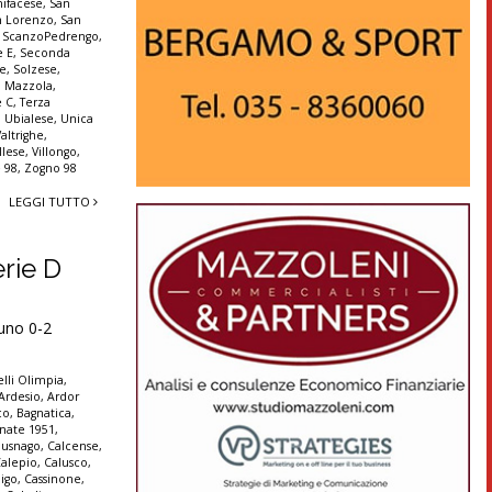
ifacese
,
San
n Lorenzo
,
San
,
ScanzoPedrengo
,
e E
,
Seconda
ne
,
Solzese
,
o Mazzola
,
e C
,
Terza
,
Ubialese
,
Unica
Valtrighe
,
llese
,
Villongo
,
 98
,
Zogno 98
LEGGI TUTTO
erie D
runo 0-2
lli Olimpia
,
Ardesio
,
Ardor
co
,
Bagnatica
,
nate 1951
,
Busnago
,
Calcense
,
alepio
,
Calusco
,
igo
,
Cassinone
,