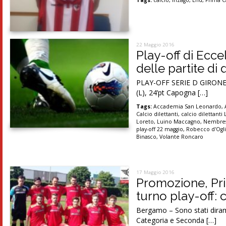
Tags:
calcio
,
Inzago
,
Lnd
,
Prima C
22 Maggio 2016
Play-off di Ecce
delle partite d
PLAY-OFF SERIE D GIRONE B
(L), 24’pt Capogna […]
Tags:
Accademia San Leonardo
,
Calcio dilettanti
,
calcio dilettant
Loreto
,
Luino Maccagno
,
Nembre
play-off 22 maggio
,
Robecco d'Ogl
Binasco
,
Volante Roncaro
17 Maggio 2016
Promozione, Pri
turno play-off:
Bergamo – Sono stati diram
Categoria e Seconda […]