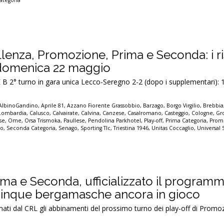
ategoria
llenza, Promozione, Prima e Seconda: i ri
i domenica 22 maggio
 2° turno in gara unica Lecco-Seregno 2-2 (dopo i supplementari):
AlbinoGandino
,
Aprile 81
,
Azzano Fiorente Grassobbio
,
Barzago
,
Borgo Virgilio
,
Brebbia
i Lombardia
,
Calusco
,
Calvairate
,
Calvina
,
Canzese
,
Casalromano
,
Casteggio
,
Cologne
,
Gr
se
,
Ome
,
Orsa Trismoka
,
Paullese
,
Pendolina Parkhotel
,
Play-off
,
Prima Categoria
,
Prom
io
,
Seconda Categoria
,
Senago
,
Sporting Tlc
,
Triestina 1946
,
Unitas Coccaglio
,
Universal 
ma e Seconda, ufficializzato il programm
 cinque bergamasche ancora in gioco
ati dal CRL gli abbinamenti del prossimo turno dei play-off di Promo