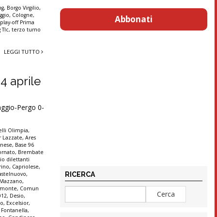
ng
,
Borgo Virgilio
,
ggio
,
Cologne
,
Abbonati
,
play-off Prima
 Tlc
,
terzo turno
LEGGI TUTTO
24 aprile
ggio-Pergo 0-
lli Olimpia
,
r Lazzate
,
Ares
anese
,
Base 96
ornato
,
Brembate
io dilettanti
rino
,
Capriolese
,
RICERCA
astelnuovo
,
e Mazzano
,
monte
,
Comun
012
,
Desio
,
co
,
Excelsior
,
,
Fontanella
,