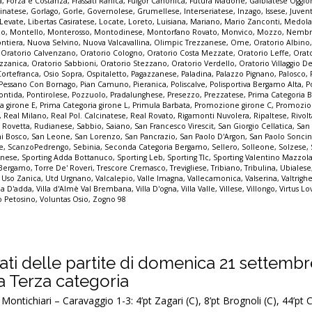
a
,
Forza e Costanza
,
Frassati Ranica
,
Fulgor Canonica
,
Futura Madone
,
Galbiatese Oggi
inatese
,
Gorlago
,
Gorle
,
Governolese
,
Grumellese
,
Interseriatese
,
Inzago
,
Issese
,
Juven
Levate
,
Libertas Casiratese
,
Locate
,
Loreto
,
Luisiana
,
Mariano
,
Mario Zanconti
,
Medola
co
,
Montello
,
Monterosso
,
Montodinese
,
Montorfano Rovato
,
Monvico
,
Mozzo
,
Nembr
ontiera
,
Nuova Selvino
,
Nuova Valcavallina
,
Olimpic Trezzanese
,
Ome
,
Oratorio Albino
,
Oratorio Calvenzano
,
Oratorio Cologno
,
Oratorio Costa Mezzate
,
Oratorio Leffe
,
Orat
zzanica
,
Oratorio Sabbioni
,
Oratorio Stezzano
,
Oratorio Verdello
,
Oratorio Villaggio De
Cortefranca
,
Osio Sopra
,
Ospitaletto
,
Pagazzanese
,
Paladina
,
Palazzo Pignano
,
Palosco
,
Pessano Con Bornago
,
Pian Camuno
,
Pieranica
,
Poliscalve
,
Polisportiva Bergamo Alta
,
P
ontida
,
Pontirolese
,
Pozzuolo
,
Pradalunghese
,
Presezzo
,
Prezzatese
,
Prima Categoria
a girone E
,
Prima Categoria girone L
,
Primula Barbata
,
Promozione girone C
,
Promozio
,
Real Milano
,
Real Pol. Calcinatese
,
Real Rovato
,
Rigamonti Nuvolera
,
Ripaltese
,
Rivol
,
Rovetta
,
Rudianese
,
Sabbio
,
Saiano
,
San Francesco Virescit
,
San Giorgio Cellatica
,
San
i Bosco
,
San Leone
,
San Lorenzo
,
San Pancrazio
,
San Paolo D'Argon
,
San Paolo Sonci
e
,
ScanzoPedrengo
,
Sebinia
,
Seconda Categoria Bergamo
,
Sellero
,
Solleone
,
Solzese
,
inese
,
Sporting Adda Bottanuco
,
Sporting Leb
,
Sporting Tlc
,
Sporting Valentino Mazzol
 Bergamo
,
Torre De' Roveri
,
Trescore Cremasco
,
Trevigliese
,
Tribiano
,
Tribulina
,
Ubialese
,
Uso Zanica
,
Utd Urgnano
,
Valcalepio
,
Valle Imagna
,
Vallecamonica
,
Valserina
,
Valtrigh
lla D'adda
,
Villa d'Almè Val Brembana
,
Villa D'ogna
,
Villa Valle
,
Villese
,
Villongo
,
Virtus Lo
io Petosino
,
Voluntas Osio
,
Zogno 98
ultati delle partite di domenica 21 settemb
la Terza categoria
ontichiari – Caravaggio 1-3: 4’pt Zagari (C), 8’pt Brognoli (C), 44’pt