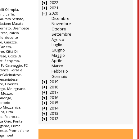
2022
2021
lli Olimpia
,
2020
rio Leffe
,
Dicembre
,
Aurora Seriate
,
Novembre
Basiano Masate
ornato
,
Brembate
Ottobre
atese
,
calcio
Settembre
lolziocorte
Agosto
co
,
Casazza
,
Luglio
Cavlera
,
Giugno
ine
,
Città Di
Maggio
vese
,
Costa Di
Aprile
anti Bergamo
,
Marzo
,
Fc Caravaggio
,
FC
stanza
,
Forza e
Febbraio
seCalcinatese
,
Gennaio
terseriatese
,
2019
te
,
Libertas
2018
ago
,
Melegnano
,
2017
,
Mozzo
,
2016
anengo
,
2015
ratorio
io Mozzanica
,
2014
ens
,
Orsa
2013
go
,
Pedrocca
,
2012
va Orio
,
Ponte
ergamo
,
Prima
Sesto
,
Promozione
igamonti