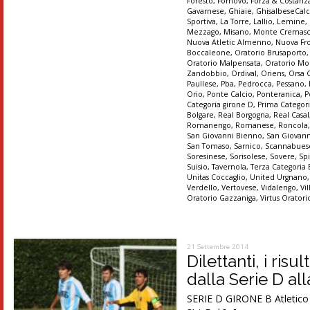
Foresto
,
Fornovo
,
Forza & Costanz
Gavarnese
,
Ghiaie
,
GhisalbeseCalc
Sportiva
,
La Torre
,
Lallio
,
Lemine
,
Mezzago
,
Misano
,
Monte Cremas
Nuova Atletic Almenno
,
Nuova Fr
Boccaleone
,
Oratorio Brusaporto
Oratorio Malpensata
,
Oratorio Mo
Zandobbio
,
Ordival
,
Oriens
,
Orsa 
Paullese
,
Pba
,
Pedrocca
,
Pessano
,
Orio
,
Ponte Calcio
,
Ponteranica
,
P
Categoria girone D
,
Prima Categori
Bolgare
,
Real Borgogna
,
Real Casal
Romanengo
,
Romanese
,
Roncola
San Giovanni Bienno
,
San Giovann
San Tomaso
,
Sarnico
,
Scannabues
Soresinese
,
Sorisolese
,
Sovere
,
Sp
Suisio
,
Tavernola
,
Terza Categoria
Unitas Coccaglio
,
United Urgnano
Verdello
,
Vertovese
,
Vidalengo
,
Vi
Oratorio Gazzaniga
,
Virtus Orator
21 Settembre 2014
Dilettanti, i ris
dalla Serie D al
SERIE D GIRONE B Atletico M