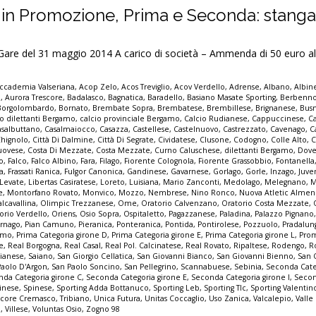
 in Promozione, Prima e Seconda: stangat
 del 31 maggio 2014 A carico di società – Ammenda di 50 euro al
ccademia Valseriana
,
Acop Zelo
,
Acos Treviglio
,
Acov Verdello
,
Adrense
,
Albano
,
Albin
o
,
Aurora Trescore
,
Badalasco
,
Bagnatica
,
Baradello
,
Basiano Masate Sporting
,
Berbenn
Borgolombardo
,
Bornato
,
Brembate Sopra
,
Brembatese
,
Brembillese
,
Brignanese
,
Bus
io dilettanti Bergamo
,
calcio provinciale Bergamo
,
Calcio Rudianese
,
Cappuccinese
,
C
asalbuttano
,
Casalmaiocco
,
Casazza
,
Castellese
,
Castelnuovo
,
Castrezzato
,
Cavenago
,
C
Chignolo
,
Città Di Dalmine
,
Città Di Segrate
,
Cividatese
,
Clusone
,
Codogno
,
Colle Alto
,
C
uovese
,
Costa Di Mezzate
,
Costa Mezzate
,
Curno Caluschese
,
dilettanti Bergamo
,
Dove
no
,
Falco
,
Falco Albino
,
Fara
,
Filago
,
Fiorente Colognola
,
Fiorente Grassobbio
,
Fontanella
a
,
Frassati Ranica
,
Fulgor Canonica
,
Gandinese
,
Gavarnese
,
Gorlago
,
Gorle
,
Inzago
,
Juve
Levate
,
Libertas Casiratese
,
Loreto
,
Luisiana
,
Mario Zanconti
,
Medolago
,
Melegnano
,
M
e
,
Montorfano Rovato
,
Monvico
,
Mozzo
,
Nembrese
,
Nino Ronco
,
Nuova Atletic Alme
lcavallina
,
Olimpic Trezzanese
,
Ome
,
Oratorio Calvenzano
,
Oratorio Costa Mezzate
,
orio Verdello
,
Oriens
,
Osio Sopra
,
Ospitaletto
,
Pagazzanese
,
Paladina
,
Palazzo Pignano
ornago
,
Pian Camuno
,
Pieranica
,
Ponteranica
,
Pontida
,
Pontirolese
,
Pozzuolo
,
Pradalun
gamo
,
Prima Categoria girone D
,
Prima Categoria girone E
,
Prima Categoria girone L
,
Pro
e
,
Real Borgogna
,
Real Casal
,
Real Pol. Calcinatese
,
Real Rovato
,
Ripaltese
,
Rodengo
,
R
ianese
,
Saiano
,
San Giorgio Cellatica
,
San Giovanni Bianco
,
San Giovanni Bienno
,
San 
Paolo D'Argon
,
San Paolo Soncino
,
San Pellegrino
,
Scannabuese
,
Sebinia
,
Seconda Cate
da Categoria girone C
,
Seconda Categoria girone E
,
Seconda Categoria girone I
,
Secon
inese
,
Spinese
,
Sporting Adda Bottanuco
,
Sporting Leb
,
Sporting Tlc
,
Sporting Valenti
score Cremasco
,
Tribiano
,
Unica Futura
,
Unitas Coccaglio
,
Uso Zanica
,
Valcalepio
,
Valle
o
,
Villese
,
Voluntas Osio
,
Zogno 98