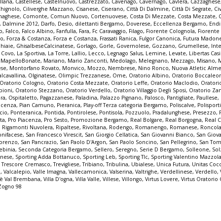
llana
,
Castellese
,
Castelnuovo
,
Castrezzato
,
Cavenago
,
Cavernago
,
Cavlera
,
Cazzaghese
Chignolo
,
Ciliverghe Mazzano
,
Cisanese
,
Ciserano
,
Città Di Dalmine
,
Città Di Segrate
,
Ci
naghese
,
Comonte
,
Comun Nuovo
,
Cortenuovese
,
Costa Di Mezzate
,
Costa Mezzate
,
,
Dalmine 2012
,
Darfo
,
Desio
,
dilettanti Bergamo
,
Doverese
,
Eccellenza Bergamo
,
End
no
,
Falco
,
Falco Albino
,
Fanfulla
,
Fara
,
Fc Caravaggio
,
Filago
,
Fiorente Colognola
,
Fiorente
vo
,
Forza & Costanza
,
Forza e Costanza
,
Frassati Ranica
,
Fulgor Canonica
,
Futura Madon
hiaie
,
GhisalbeseCalcinatese
,
Gorlago
,
Gorle
,
Governolese
,
Gozzano
,
Grumellese
,
Int
a Covo
,
La Sportiva
,
La Torre
,
Lallio
,
Lecco
,
Legnago Salus
,
Lemine
,
Levate
,
Libertas Cas
,
MapelloBonate
,
Mariano
,
Mario Zanconti
,
Medolago
,
Melegnano
,
Mezzago
,
Misano
,
ese
,
Montorfano Rovato
,
Monvico
,
Mozzo
,
Nembrese
,
Nino Ronco
,
Nuova Atletic Alm
lcavallina
,
Olginatese
,
Olimpic Trezzanese
,
Ome
,
Oratorio Albino
,
Oratorio Boccaleo
Oratorio Cologno
,
Oratorio Costa Mezzate
,
Oratorio Leffe
,
Oratorio Maclodio
,
Oratori
bioni
,
Oratorio Stezzano
,
Oratorio Verdello
,
Oratorio Villaggio Degli Sposi
,
Oratorio Za
pra
,
Ospitaletto
,
Pagazzanese
,
Paladina
,
Palazzo Pignano
,
Palosco
,
Pantigliate
,
Paullese
,
acenza
,
Pian Camuno
,
Pieranica
,
Play-off Terza categoria Bergamo
,
Poliscalve
,
Polisport
cio
,
Ponteranica
,
Pontida
,
Pontirolese
,
Pontisola
,
Pozzuolo
,
Pradalunghese
,
Presezzo
,
ta
,
Pro Piacenza
,
Pro Sesto
,
Promozione Bergamo
,
Real Bolgare
,
Real Borgogna
,
Real C
,
Rigamonti Nuvolera
,
Ripaltese
,
Rivoltana
,
Rodengo
,
Romanengo
,
Romanese
,
Roncol
nifacese
,
San Francesco Virescit
,
San Giorgio Cellatica
,
San Giovanni Bianco
,
San Giov
Lorenzo
,
San Pancrazio
,
San Paolo D'Argon
,
San Paolo Soncino
,
San Pellegrino
,
San Tom
ebinia
,
Seconda Categoria Bergamo
,
Sellero
,
Seregno
,
Serie D Bergamo
,
Solleone
,
Sol
inese
,
Sporting Adda Bottanuco
,
Sporting Leb
,
Sporting Tlc
,
Sporting Valentino Mazzol
,
Trescore Cremasco
,
Trevigliese
,
Tribiano
,
Tribulina
,
Ubialese
,
Unica Futura
,
Unitas Cocc
o
,
Valcalepio
,
Valle Imagna
,
Vallecamonica
,
Valserina
,
Valtrighe
,
Verdellinese
,
Verdello
,
lmè Val Brembana
,
Villa D'ogna
,
Villa Valle
,
Villese
,
Villongo
,
Virtus Lovere
,
Virtus Oratorio
Zogno 98