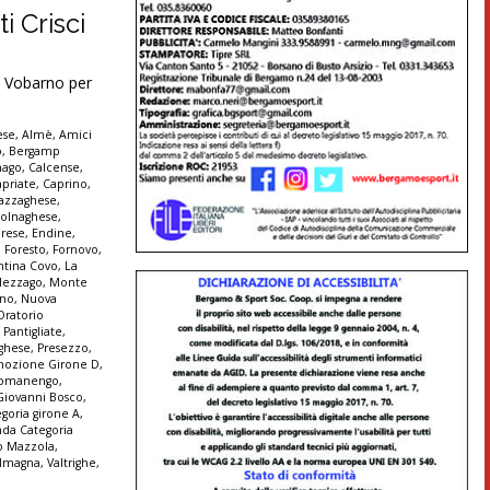
i Crisci
 Vobarno per
ese
,
Almè
,
Amici
o
,
Bergamp
nago
,
Calcense
,
apriate
,
Caprino
,
azzaghese
,
olnaghese
,
rese
,
Endine
,
,
Foresto
,
Fornovo
,
ntina Covo
,
La
ezzago
,
Monte
nno
,
Nuova
Oratorio
,
Pantigliate
,
ghese
,
Presezzo
,
mozione Girone D
,
omanengo
,
Giovanni Bosco
,
goria girone A
,
da Categoria
no Mazzola
,
 Imagna
,
Valtrighe
,