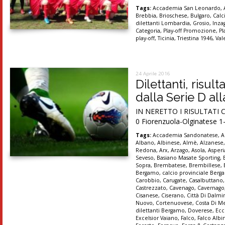
Tags:
Accademia San Leonardo
,
Brebbia
,
Brioschese
,
Bulgaro
,
Calc
dilettanti Lombardia
,
Grosio
,
Inza
Categoria
,
Play-off Promozione
,
Pl
play-off
,
Ticinia
,
Triestina 1946
,
Val
24 Aprile 2016
Dilettanti, risul
dalla Serie D al
IN NERETTO I RISULTATI C
0 Fiorenzuola-Olginatese 1-1
Tags:
Accademia Sandonatese
,
A
Albano
,
Albinese
,
Almè
,
Alzanese
Redona
,
Arx
,
Arzago
,
Asola
,
Asper
Seveso
,
Basiano Masate Sporting
,
Sopra
,
Brembatese
,
Brembillese
,
Bergamo
,
calcio provinciale Ber
Carobbio
,
Carugate
,
Casalbuttano
Castrezzato
,
Cavenago
,
Cavernago
Cisanese
,
Ciserano
,
Città Di Dalmi
Nuovo
,
Cortenuovese
,
Costa Di M
dilettanti Bergamo
,
Doverese
,
Ecc
Excelsior Vaiano
,
Falco
,
Falco Albi