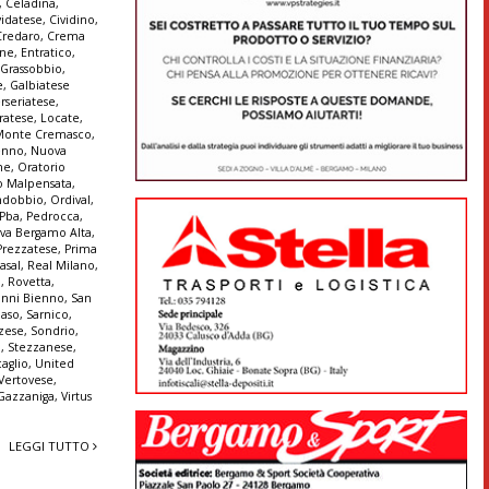
,
Celadina
,
vidatese
,
Cividino
,
Credaro
,
Crema
ine
,
Entratico
,
 Grassobbio
,
e
,
Galbiatese
erseriatese
,
iratese
,
Locate
,
Monte Cremasco
,
enno
,
Nuova
ne
,
Oratorio
o Malpensata
,
ndobbio
,
Ordival
,
Pba
,
Pedrocca
,
iva Bergamo Alta
,
Prezzatese
,
Prima
asal
,
Real Milano
,
a
,
Rovetta
,
anni Bienno
,
San
aso
,
Sarnico
,
zese
,
Sondrio
,
a
,
Stezzanese
,
aglio
,
United
Vertovese
,
 Gazzaniga
,
Virtus
LEGGI TUTTO