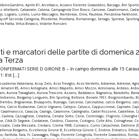
AlbinoGandino
,
Aprile 81
,
Arcellasco
,
Azzano Fiorente Grassobbio
,
Barzago
,
Bm Sporti
io dilettanti
,
Calvairate
,
Calvina
,
Campagnola Don Bosco
,
Canzese
,
Casalromano
,
Caste
go
,
Lograto
,
Loreto
,
Luino Maccagno
,
Nembrese
,
Ome
,
Paullese
,
Pendolina Parkhotel
ay-off Seconda Categoria
,
Rhodense
,
Rivoltana
,
Romanengo
,
Senago
,
Spinese
,
Sporting
era Fratta
,
Virtus Binasco
,
Volante Roncaro
tati e marcatori delle partite di domenica 
la Terza
ONFERMATI SERIE D GIRONE B – In campo domenica alle 15 Carava
: 6’st […]
ccademia Valseriana
,
Acop Zelo
,
Acos Treviglio
,
Acov Verdello
,
Adrarese
,
Adrense
,
Agne
,
Amatori 85
,
Amici Antegnate
,
Amici Mapello
,
Amici Mozzo
,
Antoniana
,
Ardesio
,
Ardo
iam
,
Aurora Travagliato
,
Aurora Trescore
,
Azzano
,
Badalasco
,
Bagnatica
,
Baradello
,
Bari
Berbenno
,
Bergamp Longuelo
,
Bm Sporting
,
Boltiere
,
Bonate 1951
,
Borgolombardo
,
B
Brembo
,
Brignanese
,
Brusaporto
,
Busnago
,
Calcense
,
Calcinatese
,
calcio Bergamo
,
calc
gamo
,
Calcio Rudianese
,
Calcio Urgnano
,
Calepio
,
Calusco
,
Cappuccinese
,
Capriate
,
Cap
,
Casalmaiocco
,
Casazza
,
Casnigo
,
Cassinone
,
Castegnato
,
Castel Rozzone
,
Castellese
,
C
,
Cavlera
,
Cazzaghese
,
Celadina
,
Cenate Sotto
,
Cene
,
Centrolago
,
Chignolo
,
Cilivergh
ne
,
Città Di Segrate
,
Cividatese
,
Cividino
,
Clusone
,
Codogno
,
Colle Alto
,
Colnaghese
,
Co
ezzate
,
Costa Mezzate
,
Credaro
,
Crema 1908
,
Curnasco
,
Curno Caluschese
,
Dalmine 2
ellenza Bergamo
,
Eccellenza Girone B
,
Eccellenza Girone C
,
Endine
,
Entratico
,
Erbus
no
,
Fanfulla
,
Fara
,
Fc Caravaggio
,
Filago
,
Fiorente Colognola
,
Fiorente Grassobbio
,
Fiorita