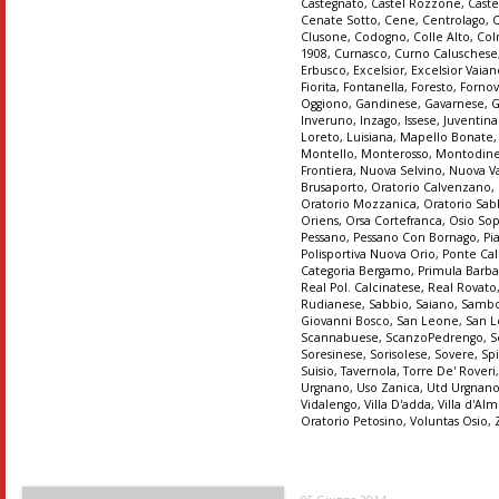
Castegnato
,
Castel Rozzone
,
Caste
Cenate Sotto
,
Cene
,
Centrolago
,
Clusone
,
Codogno
,
Colle Alto
,
Col
1908
,
Curnasco
,
Curno Caluschese
Erbusco
,
Excelsior
,
Excelsior Vaia
Fiorita
,
Fontanella
,
Foresto
,
Forno
Oggiono
,
Gandinese
,
Gavarnese
,
G
Inveruno
,
Inzago
,
Issese
,
Juventin
Loreto
,
Luisiana
,
Mapello Bonate
Montello
,
Monterosso
,
Montodin
Frontiera
,
Nuova Selvino
,
Nuova Va
Brusaporto
,
Oratorio Calvenzano
,
Oratorio Mozzanica
,
Oratorio Sab
Oriens
,
Orsa Cortefranca
,
Osio So
Pessano
,
Pessano Con Bornago
,
Pi
Polisportiva Nuova Orio
,
Ponte Cal
Categoria Bergamo
,
Primula Barba
Real Pol. Calcinatese
,
Real Rovato
Rudianese
,
Sabbio
,
Saiano
,
Sambo
Giovanni Bosco
,
San Leone
,
San 
Scannabuese
,
ScanzoPedrengo
,
S
Soresinese
,
Sorisolese
,
Sovere
,
Sp
Suisio
,
Tavernola
,
Torre De' Roveri
Urgnano
,
Uso Zanica
,
Utd Urgnan
Vidalengo
,
Villa D'adda
,
Villa d'A
Oratorio Petosino
,
Voluntas Osio
,