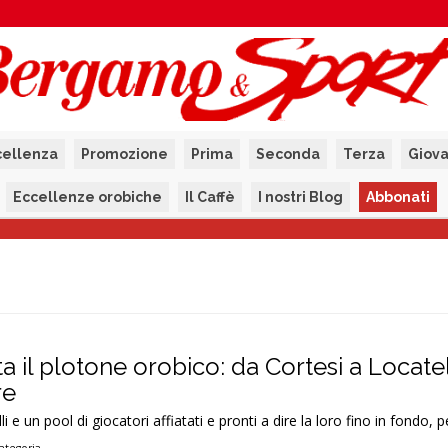
cellenza
Promozione
Prima
Seconda
Terza
Giova
Eccellenze orobiche
Il Caffè
I nostri Blog
Abbonati
a il plotone orobico: da Cortesi a Locatell
re
i e un pool di giocatori affiatati e pronti a dire la loro fino in fondo, p