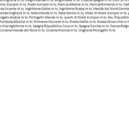
ia-Ungheria in tv
,
Belgio-Irlanda in tv
,
Belgio-Italia in tv
,
Croazia-Spagna in tv
,
Euro 2016 
ione
,
Europei in tv
,
finale europei in tv
,
Francia-Albania in tv
,
Francia-Romania in tv
,
Gal
ia-Ucraina in tv
,
Inghilterra-Galles in tv
,
Inghilterra-Russia in tv
,
Irlanda del Nord-German
slanda-Ungheria in tv
,
Italia-Irlanda in tv
,
Italia-Svezia in tv
,
ottavi di finale europei in tv
,
ogallo-Austria in tv
,
Portogallo-Islanda in tv
,
quarti di finale europei in tv
,
Rai
,
Repubblic
Romania-Albania in tv
,
Romania-Svizzera in tv
,
Russia-Galles in tv
,
Russia-Slovacchia in t
cchia-Inghilterra in tv
,
Spagna-Repubblica Ceca in tv
,
Spagna-Turchia in tv
,
Svezia-Belgio
,
Ucraina-Irlanda del Nord in tv
,
Ucraina-Polonia in tv
,
Ungheria-Portogallo in tv