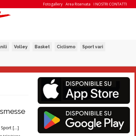
Fotogallery
Area Riservata
I NOSTRI CONTATTI
nili
Volley
Basket
Ciclismo
Sport vari
rasmesse
 Sport […]