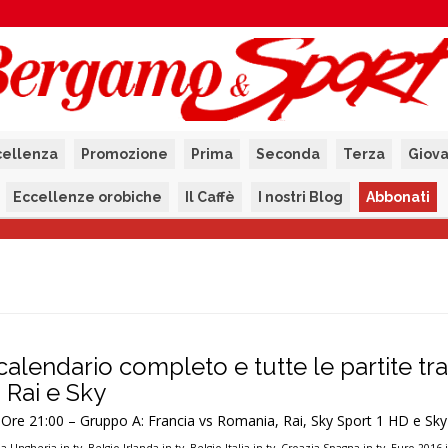
cellenza
Promozione
Prima
Seconda
Terza
Giova
Eccellenze orobiche
Il Caffè
I nostri Blog
Abbonati
 calendario completo e tutte le partite t
a Rai e Sky
e 21:00 – Gruppo A: Francia vs Romania, Rai, Sky Sport 1 HD e Sky