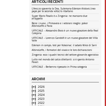
ARTICOLI RECENTI
L’Arezzo spaventa la Dea, Sulemana-Ederson-Krstovic (neo
papà per la seconda volta) lo ribaltano
Super Mario Pasalic è a Zingonia: ne mancano due
all’appello
Bene i nuovi, i Primavera e i veterani meglio: poker
AlbinoLeffe a Pavia
UFFICIALE – Alessandro Brais è un nuovo giocatore della Real
Calepina
UFFICIALE – Lorenzo Gandolfi è un nuovo giocatore del Villa
Valle
Ederson in campo, test per Kolasinac: il sabato felice di Sarri
AlbinoLeffe, i formatori del vivaio e le loro dichiarazioni
Zingonia: ecco i quadri tecnici del settore giovanile agonistico
Lutto nel mondo del calcio dilettanti: si è spento Antonio
Pavan
UFFICIALE – Berbenno ripescato in Prima categoria
ARCHIVI
2026
2025
2024
2023
2022