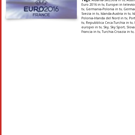
Tags:
Albania-Svizzera in tv
,
Austr
Euro 2016 in tv
,
Europei in televis
tv
,
Germania-Polonia in tv
,
German
Svezia in tv
,
Islanda-Austria in tv
,
I
Polonia-Irlanda del Nord in tv
,
Port
tv
,
Repubblica Ceca-Turchia in tv
,
europei in tv
,
Sky
,
Sky Sport
,
Slova
Francia in tv
,
Turchia-Croazia in tv