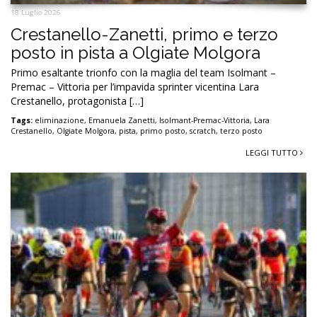
18 Luglio 2026
Crestanello-Zanetti, primo e terzo
posto in pista a Olgiate Molgora
Primo esaltante trionfo con la maglia del team Isolmant –
Premac – Vittoria per l’impavida sprinter vicentina Lara
Crestanello, protagonista […]
Tags:
eliminazione
,
Emanuela Zanetti
,
Isolmant-Premac-Vittoria
,
Lara
Crestanello
,
Olgiate Molgora
,
pista
,
primo posto
,
scratch
,
terzo posto
LEGGI TUTTO