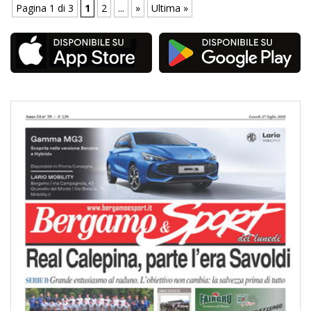
Pagina 1 di 3
1
2
...
»
Ultima »