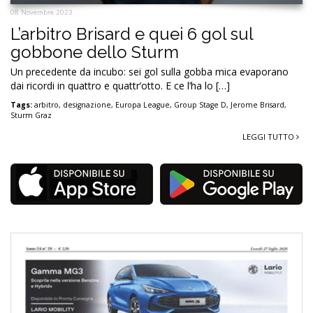
08 Novembre 2023
L’arbitro Brisard e quei 6 gol sul
gobbone dello Sturm
Un precedente da incubo: sei gol sulla gobba mica evaporano
dai ricordi in quattro e quattr’otto. E ce l’ha lo […]
Tags:
arbitro
,
designazione
,
Europa League
,
Group Stage D
,
Jerome Brisard
,
Sturm Graz
LEGGI TUTTO