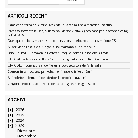
ARTICOLI RECENTI
Kamaldeen torna dalle ferie, Atalanta in vacanza fino a mercoledì mattina
L’Arezzo spaventa la Dea, Sulemana-Ederson-Krstovic (neo papà per la seconda volta)
lo ribaltano
Due squadre bergamasche sul podio nazionale: Albano ancora campione CSI
Super Mario Pasalic è a Zingonia: ne mancano due all’appello
Bene i nuovi, i Primavera e i veterani meglio: poker AlbinoLeffe a Pavia
UFFICIALE – Alessandro Brais è un nuovo giocatore della Real Calepina
UFFICIALE – Lorenzo Gandolfi è un nuovo giocatore del Villa Valle
Ederson in campo, test per Kolasinac: il sabato felice di Sarri
AlbinoLeffe, i formatori del vivaio e le loro dichiarazioni
Zingonia: ecco i quadri tecnici del settore giovanile agonistico
ARCHIVI
2026
2025
2024
2023
Dicembre
Novembre