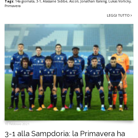
Tags:
14a giornata
,
3-1
,
Alassane Sidibe
,
Ascoli
,
Jonathan Italeng
,
Lukas Vorlicky
,
Primavera
LEGGI TUTTO
10 Febbraio 2021
3-1 alla Sampdoria: la Primavera ha