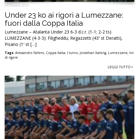
04 Ottobre 2023
Under 23 ko ai rigori a Lumezzane:
fuori dalla Coppa Italia
Lumezzane – Atalanta Under 23 6-3 d.c.r. (1-1; 2-2 ts)
LUMEZZANE (4-3-3): Filigheddu; Regazzetti (43′ st Deratti),
Pisano (1′ st […]
Tags:
Alessandro Falleni
,
Coppa Italia
,
I turno
,
Jonathan Italeng
,
Lumezzane
,
tiri
di rigore
LEGGI TUTTO