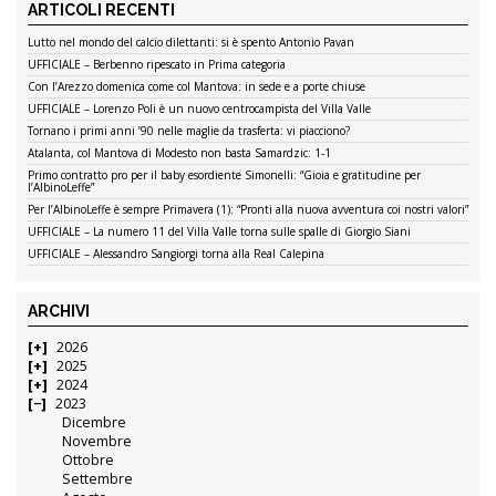
ARTICOLI RECENTI
Lutto nel mondo del calcio dilettanti: si è spento Antonio Pavan
UFFICIALE – Berbenno ripescato in Prima categoria
Con l’Arezzo domenica come col Mantova: in sede e a porte chiuse
UFFICIALE – Lorenzo Poli è un nuovo centrocampista del Villa Valle
Tornano i primi anni ’90 nelle maglie da trasferta: vi piacciono?
Atalanta, col Mantova di Modesto non basta Samardzic: 1-1
Primo contratto pro per il baby esordiente Simonelli: “Gioia e gratitudine per
l’AlbinoLeffe”
Per l’AlbinoLeffe è sempre Primavera (1): “Pronti alla nuova avventura coi nostri valori”
UFFICIALE – La numero 11 del Villa Valle torna sulle spalle di Giorgio Siani
UFFICIALE – Alessandro Sangiorgi torna alla Real Calepina
ARCHIVI
2026
2025
2024
2023
Dicembre
Novembre
Ottobre
Settembre