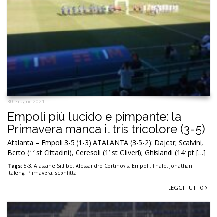
30 Giugno 2021
Empoli più lucido e pimpante: la
Primavera manca il tris tricolore (3-5)
Atalanta – Empoli 3-5 (1-3) ATALANTA (3-5-2): Dajcar; Scalvini,
Berto (1′ st Cittadini), Ceresoli (1′ st Oliveri); Ghislandi (14′ pt […]
Tags:
5-3
,
Alassane Sidibe
,
Alessandro Cortinovis
,
Empoli
,
finale
,
Jonathan
Italeng
,
Primavera
,
sconfitta
LEGGI TUTTO