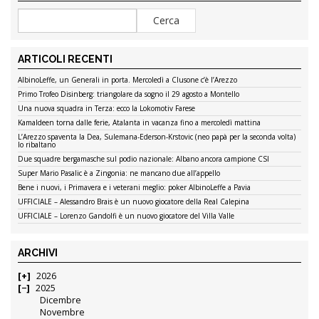
ARTICOLI RECENTI
AlbinoLeffe, un Generali in porta. Mercoledì a Clusone c’è l’Arezzo
Primo Trofeo Disinberg: triangolare da sogno il 29 agosto a Montello
Una nuova squadra in Terza: ecco la Lokomotiv Farese
Kamaldeen torna dalle ferie, Atalanta in vacanza fino a mercoledì mattina
L’Arezzo spaventa la Dea, Sulemana-Ederson-Krstovic (neo papà per la seconda volta)
lo ribaltano
Due squadre bergamasche sul podio nazionale: Albano ancora campione CSI
Super Mario Pasalic è a Zingonia: ne mancano due all’appello
Bene i nuovi, i Primavera e i veterani meglio: poker AlbinoLeffe a Pavia
UFFICIALE – Alessandro Brais è un nuovo giocatore della Real Calepina
UFFICIALE – Lorenzo Gandolfi è un nuovo giocatore del Villa Valle
ARCHIVI
2026
2025
Dicembre
Novembre