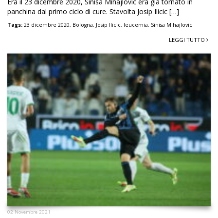
Era il 23 dicembre 2020, Sinisa Mihajlovic era già tornato in
panchina dal primo ciclo di cure. Stavolta Josip Ilicic […]
Tags:
23 dicembre 2020
,
Bologna
,
Josip Ilicic
,
leucemia
,
Sinisa Mihajlovic
LEGGI TUTTO
02 Novembre 2021