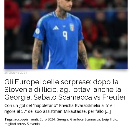
26 Giugno 2024
Gli Europei delle sorprese: dopo la
Slovenia di Ilicic, agli ottavi anche la
Georgia. Sabato Scamacca vs Freuler
Con un gol del “napoletano” Khvicha Kvaratskhelia al 5′ e il
rigore al 57′ del suo assistman Mikautadze, per fallo […]
Tags:
accoppiamenti
,
Euro 2024
,
Georgia
,
Gianluca Scamacca
,
Josip Ilicic
,
migliori terze
,
Slovenia