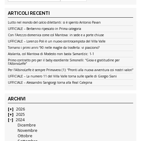
ARTICOLI RECENTI
Lutto nel mondo del calcio dilettanti: si è spento Antonio Pavan
UFFICIALE – Berbenno ripescato in Prima categoria
Con l’Arezzo domenica come col Mantova: in sede e a porte chiuse
UFFICIALE – Lorenzo Poli è un nuovo centrocampista del Villa Valle
Tornano i primi anni ’90 nelle maglie da trasferta: vi piacciono?
Atalanta, col Mantova di Modesto non basta Samardzic: 1-1
Primo contratto pro per il baby esordiente Simonelli: “Gioia e gratitudine per
l’AlbinoLeffe”
Per l’AlbinoLeffe è sempre Primavera (1): “Pronti alla nuova avventura coi nostri valori”
UFFICIALE – La numero 11 del Villa Valle torna sulle spalle di Giorgio Siani
UFFICIALE – Alessandro Sangiorgi torna alla Real Calepina
ARCHIVI
2026
2025
2024
Dicembre
Novembre
Ottobre