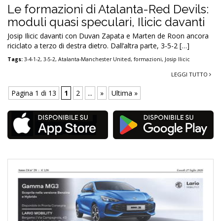
Le formazioni di Atalanta-Red Devils:
moduli quasi speculari, Ilicic davanti
Josip Ilicic davanti con Duvan Zapata e Marten de Roon ancora
riciclato a terzo di destra dietro. Dall’altra parte, 3-5-2 […]
Tags:
3-4-1-2
,
3-5-2
,
Atalanta-Manchester United
,
formazioni
,
Josip Ilicic
LEGGI TUTTO
Pagina 1 di 13
1
2
...
»
Ultima »