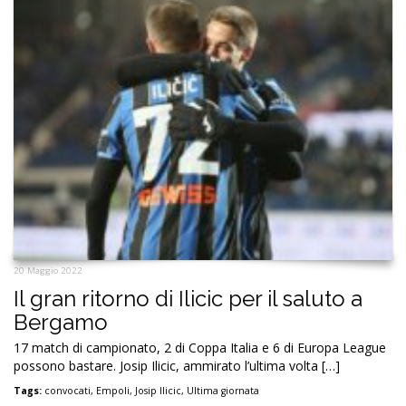
20 Maggio 2022
Il gran ritorno di Ilicic per il saluto a
Bergamo
17 match di campionato, 2 di Coppa Italia e 6 di Europa League
possono bastare. Josip Ilicic, ammirato l’ultima volta […]
Tags:
convocati
,
Empoli
,
Josip Ilicic
,
Ultima giornata