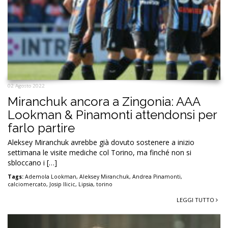
02 Agosto 2022
Miranchuk ancora a Zingonia: AAA
Lookman & Pinamonti attendonsi per
farlo partire
Aleksey Miranchuk avrebbe già dovuto sostenere a inizio
settimana le visite mediche col Torino, ma finché non si
sbloccano i […]
Tags:
Ademola Lookman
,
Aleksey Miranchuk
,
Andrea Pinamonti
,
calciomercato
,
Josip Ilicic
,
Lipsia
,
torino
LEGGI TUTTO