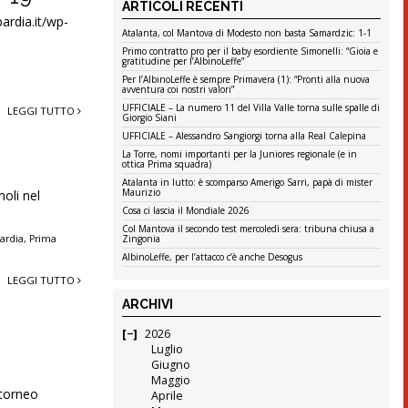
ARTICOLI RECENTI
ardia.it/wp-
Atalanta, col Mantova di Modesto non basta Samardzic: 1-1
Primo contratto pro per il baby esordiente Simonelli: “Gioia e
gratitudine per l’AlbinoLeffe”
Per l’AlbinoLeffe è sempre Primavera (1): “Pronti alla nuova
avventura coi nostri valori”
UFFICIALE – La numero 11 del Villa Valle torna sulle spalle di
LEGGI TUTTO
Giorgio Siani
UFFICIALE – Alessandro Sangiorgi torna alla Real Calepina
La Torre, nomi importanti per la Juniores regionale (e in
!
ottica Prima squadra)
Atalanta in lutto: è scomparso Amerigo Sarri, papà di mister
Maurizio
moli nel
Cosa ci lascia il Mondiale 2026
Col Mantova il secondo test mercoledì sera: tribuna chiusa a
Zingonia
ardia
,
Prima
AlbinoLeffe, per l’attacco c’è anche Desogus
LEGGI TUTTO
ARCHIVI
2026
Luglio
Giugno
Maggio
 torneo
Aprile