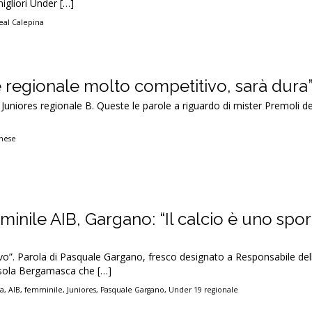
migliori Under […]
eal Calepina
e regionale molto competitivo, sarà dura
la Juniores regionale B. Queste le parole a riguardo di mister Premoli de
nese
inile AIB, Gargano: “Il calcio è uno spor
sivo”. Parola di Pasquale Gargano, fresco designato a Responsabile dell’
Isola Bergamasca che […]
ca
,
AIB
,
femminile
,
Juniores
,
Pasquale Gargano
,
Under 19 regionale