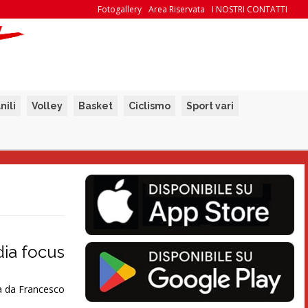
Fotogallery
Area Riservata
I NOSTRI CONTATTI
nili
Volley
Basket
Ciclismo
Sport vari
dia focus
ta da Francesco