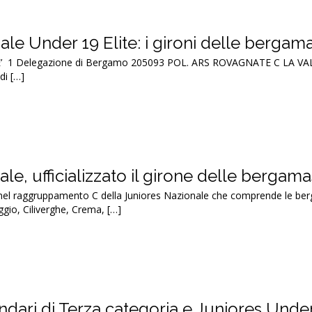
ale Under 19 Elite: i gironi delle berga
E’ 1 Delegazione di Bergamo 205093 POL. ARS ROVAGNATE C LA V
i […]
le, ufficializzato il girone delle bergam
 nel raggruppamento C della Juniores Nazionale che comprende le be
gio, Ciliverghe, Crema, […]
endari di Terza categoria e Juniores Unde