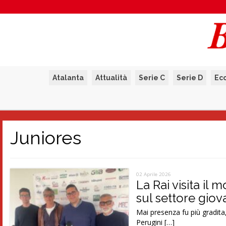
Atalanta
Attualità
Serie C
Serie D
Ec
Juniores
02 Aprile 2026
La Rai visita il
sul settore giov
Mai presenza fu più gradit
Perugini […]