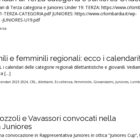
ndari di Terza categoria e Juniores Under 19: TERZA: https://www.crlomb
1-TERZA-CATEGORIA.pdf JUNIORES: https://www.crlombardia.it/wp-
J1-JUNIORES-U19.pdf
erza
nili e femminili regionali: ecco i calendari
 i calendari delle categorie regionali dilettantistiche e giovanili. Vedia
ca […]
lendari 2023 2024
,
CRL
,
dilettanti
,
Eccellenza
,
femminile
,
Giovanissimi
,
Juniores
,
Lomb
ozzoli e Vavassori convocati nella
 Juniores
ima convocazione in Rappresentativa Juniores in ottica “Juniores Cup”,