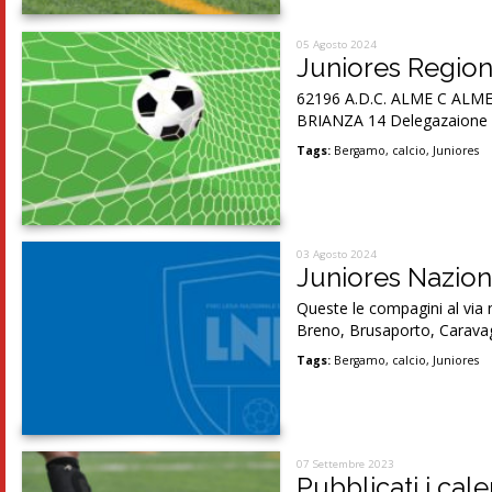
05 Agosto 2024
Juniores Region
62196 A.D.C. ALME C ALM
BRIANZA 14 Delegazaione d
Tags:
Bergamo
,
calcio
,
Juniores
03 Agosto 2024
Juniores Naziona
Queste le compagini al via
Breno, Brusaporto, Caravag
Tags:
Bergamo
,
calcio
,
Juniores
07 Settembre 2023
Pubblicati i cal