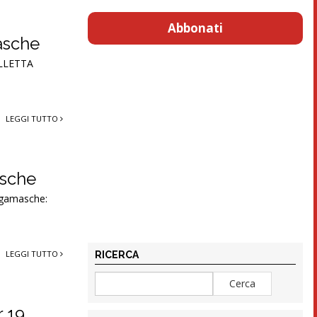
Abbonati
masche
ALLETTA
LEGGI TUTTO
asche
rgamasche:
LEGGI TUTTO
RICERCA
r 19