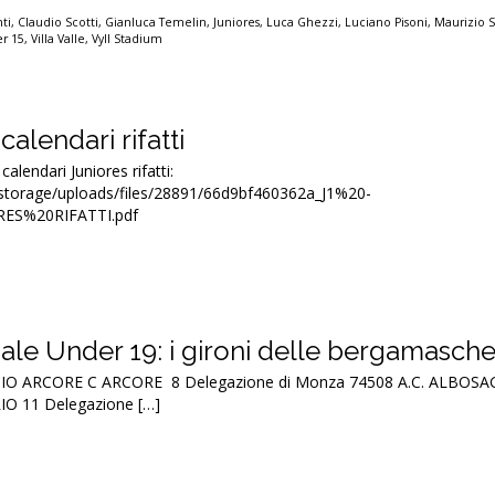
ti
,
Claudio Scotti
,
Gianluca Temelin
,
Juniores
,
Luca Ghezzi
,
Luciano Pisoni
,
Maurizio S
r 15
,
Villa Valle
,
Vyll Stadium
calendari rifatti
 calendari Juniores rifatti:
t/storage/uploads/files/28891/66d9bf460362a_J1%20-
ES%20RIFATTI.pdf
ale Under 19: i gironi delle bergamasch
LCIO ARCORE C ARCORE 8 Delegazione di Monza 74508 A.C. ALBOSA
 11 Delegazione […]