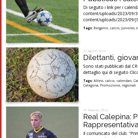
Di seguito i link per i cale
content/uploads/2023/09/3
content/uploads/2023/09/
Tags:
Bergamo
,
calcio
,
Juniores
,
t
25 Agosto 2023
Dilettanti, giova
Sono stati pubblicati dal CRL
dettaglio qui di seguito Clic
Tags:
Allievi
,
calcio
,
calendari
,
Ca
Categoria
,
Promozione
,
regionali
15 Febbraio 2023
Real Calepina: P
Rappresentativa
Il comunicato del club: “Pr