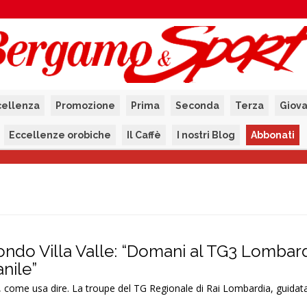
cellenza
Promozione
Prima
Seconda
Terza
Giova
Eccellenze orobiche
Il Caffè
I nostri Blog
Abbonati
 mondo Villa Valle: “Domani al TG3 Lombar
anile”
a, come usa dire. La troupe del TG Regionale di Rai Lombardia, guida