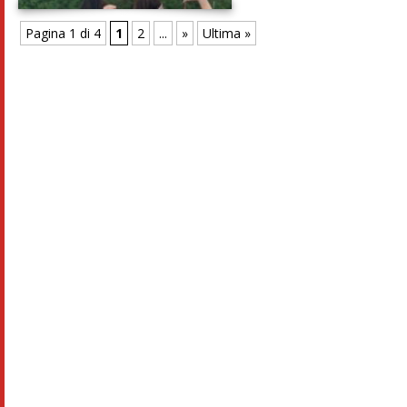
Pagina 1 di 4
1
2
...
»
Ultima »