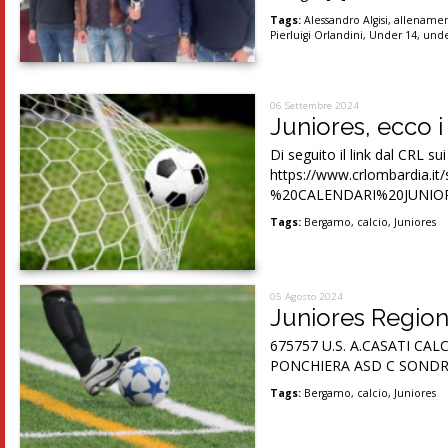
Tags:
Alessandro Algisi
,
allenamen
Pierluigi Orlandini
,
Under 14
,
unde
06 Settembre 2024
Juniores, ecco i 
Di seguito il link dal CRL sui
https://www.crlombardia.i
%20CALENDARI%20JUNIOR
Tags:
Bergamo
,
calcio
,
Juniores
05 Agosto 2024
Juniores Region
675757 U.S. A.CASATI CA
PONCHIERA ASD C SONDRIO
Tags:
Bergamo
,
calcio
,
Juniores