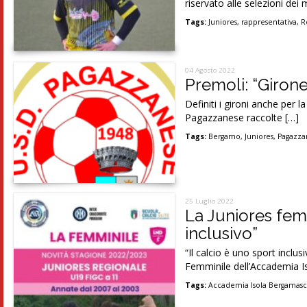
riservato alle selezioni dei 
Tags:
Juniores
,
rappresentativa
,
R
04 Agosto 2022
Premoli: “Giron
Definiti i gironi anche per 
Pagazzanese raccolte […]
Tags:
Bergamo
,
Juniores
,
Pagazza
25 Luglio 2022
La Juniores femm
inclusivo”
“Il calcio è uno sport inclu
Femminile dell’Accademia 
Tags:
Accademia Isola Bergamas