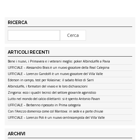
RICERCA
ARTICOLI RECENTI
Bene i nuovi, i Primavera e i veterani meglio: poker AlbinoLeffe a Pavia
UFFICIALE – Alessandro Brais è un nuovo giocatore della Real Calepina
UFFICIALE – Lorenzo Gandolfi è un nuovo giocatore del Villa Valle
Ederson in campo, test per Kolasinac: il sabato felice di Sarri
AlbinoLeffe, i formatori del vivaio e le loro dichiarazioni
Zingonia: ecco i quadri tecnici del settore giovanile agonistico
Lutto nel mondo del calcio dilettanti: si è spento Antonio Pavan
UFFICIALE – Berbenno ripescato in Prima categoria
Con l’Arezzo domenica come col Mantova: in sede e a porte chiuse
UFFICIALE – Lorenzo Poli è un nuovo centrocampista del Villa Valle
ARCHIVI