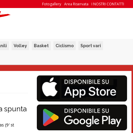
Fotogallery
Area Riservata
I NOSTRI CONTATTI
nili
Volley
Basket
Ciclismo
Sport vari
la spunta
s (9′ st