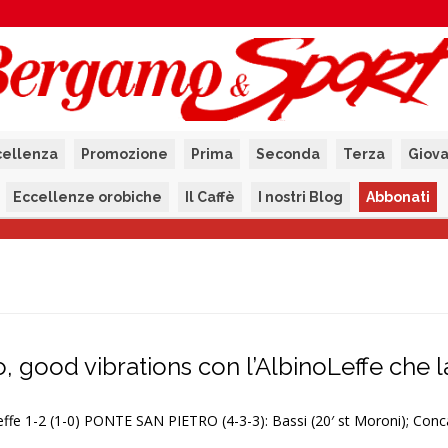
cellenza
Promozione
Prima
Seconda
Terza
Giova
Eccellenze orobiche
Il Caffè
I nostri Blog
Abbonati
, good vibrations con l’AlbinoLeffe che 
ffe 1-2 (1-0) PONTE SAN PIETRO (4-3-3): Bassi (20′ st Moroni); Conca