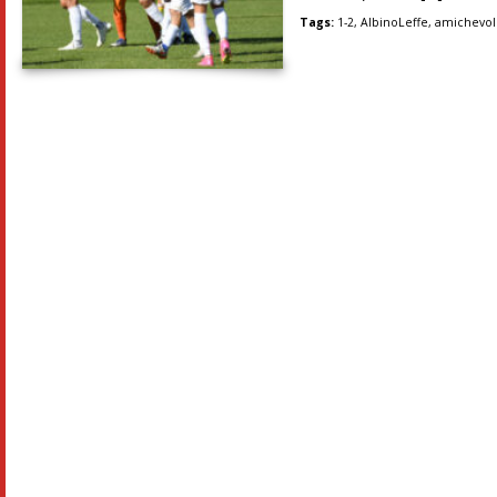
Tags:
1-2
,
AlbinoLeffe
,
amichevo