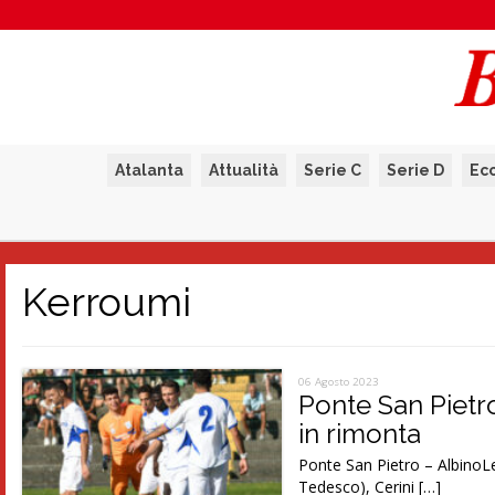
Atalanta
Attualità
Serie C
Serie D
Ec
Kerroumi
06 Agosto 2023
Ponte San Pietro
in rimonta
Ponte San Pietro – AlbinoLe
Tedesco), Cerini […]