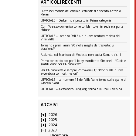
ARTICOLI RECENTI
Lutto nel mondo del calcio dilettanti: si è spento Antonio
Pavan
UFFICIALE – Berbenno ripescato in Prima categoria
Con l’Arezzo domenica come col Mantova: in sede e a porte
chiuse
UFFICIALE – Lorenzo Poli è un nuovo centrocampista del
Villa Valle
Tornano i primi anni ’90 nelle maglie da trasferta: vi
piacciono?
Atalanta, col Mantova di Modesto non basta Samardzic: 1-1
Primo contratto pro per il baby esordiente Simonelli: “Gioia e
gratitudine per l’AlbinoLeffe”
Per l’AlbinoLeffe è sempre Primavera (1): “Pronti alla nuova
avventura coi nostri valori”
UFFICIALE – La numero 11 del Villa Valle torna sulle spalle di
Giorgio Siani
UFFICIALE – Alessandro Sangiorgi torna alla Real Calepina
ARCHIVI
2026
2025
2024
2023
Dicembre