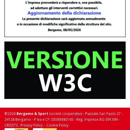
©2026
Bergamo & Sport
società cooperativa - Piazzale San Paolo 27 -
24128 Bergamo - P Iva e CF: 03589380165 - Reg. Imprese BG-391399 -
-
-
CREDITS
Privacy Policy
Cookie Policy