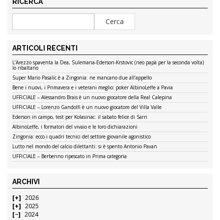
RICERCA
ARTICOLI RECENTI
L’Arezzo spaventa la Dea, Sulemana-Ederson-Krstovic (neo papà per la seconda volta)
lo ribaltano
Super Mario Pasalic è a Zingonia: ne mancano due all’appello
Bene i nuovi, i Primavera e i veterani meglio: poker AlbinoLeffe a Pavia
UFFICIALE – Alessandro Brais è un nuovo giocatore della Real Calepina
UFFICIALE – Lorenzo Gandolfi è un nuovo giocatore del Villa Valle
Ederson in campo, test per Kolasinac: il sabato felice di Sarri
AlbinoLeffe, i formatori del vivaio e le loro dichiarazioni
Zingonia: ecco i quadri tecnici del settore giovanile agonistico
Lutto nel mondo del calcio dilettanti: si è spento Antonio Pavan
UFFICIALE – Berbenno ripescato in Prima categoria
ARCHIVI
2026
2025
2024