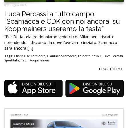
03 Giugno 2024
Luca Percassi a tutto campo:
“Scamacca e CDK con noi ancora, su
Koopmeiners useremo la testa”
“Per De Ketelaere dobbiamo vederci col Milan per il riscatto
riprendendo il discorso da dove l’avevamo iniziato. Scamacca
sarà ancora […]
Tags:
Charles De Ketelaere
,
Gianluca Scamacca
,
La notte della C
,
Luca Percassi
,
Sportitalia
,
Teun Koopmeiners
LEGGI TUTTO