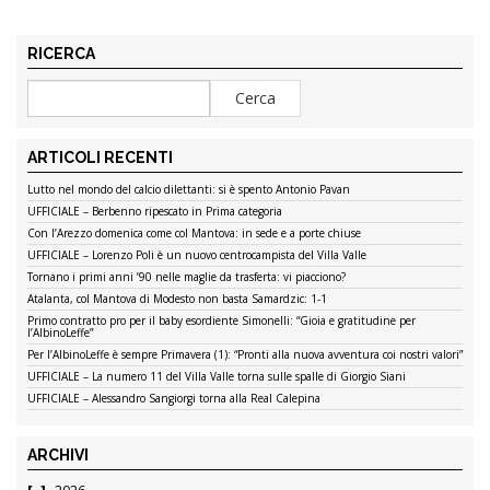
RICERCA
ARTICOLI RECENTI
Lutto nel mondo del calcio dilettanti: si è spento Antonio Pavan
UFFICIALE – Berbenno ripescato in Prima categoria
Con l’Arezzo domenica come col Mantova: in sede e a porte chiuse
UFFICIALE – Lorenzo Poli è un nuovo centrocampista del Villa Valle
Tornano i primi anni ’90 nelle maglie da trasferta: vi piacciono?
Atalanta, col Mantova di Modesto non basta Samardzic: 1-1
Primo contratto pro per il baby esordiente Simonelli: “Gioia e gratitudine per
l’AlbinoLeffe”
Per l’AlbinoLeffe è sempre Primavera (1): “Pronti alla nuova avventura coi nostri valori”
UFFICIALE – La numero 11 del Villa Valle torna sulle spalle di Giorgio Siani
UFFICIALE – Alessandro Sangiorgi torna alla Real Calepina
ARCHIVI