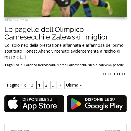
14 Febbraio 2026
Le pagelle dell’Olimpico –
Carnesecchi e Zalewski i migliori
Col solo neo della prestazione affannata e affannosa del primo
sostituito Honest Ahanor, ritenuto evidentemente a rischio di
rosso e […]
Tags:
Lazio
,
Lorenzo Bernasconi
,
Marco Carnesecchi
,
Nicola Zalewski
,
pagelle
LEGGI TUTTO
Pagina 1 di 13
1
2
...
»
Ultima »