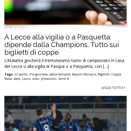
06 Marzo 2026
A Lecce alla vigilia o a Pasquetta:
dipende dalla Champions. Tutto sui
biglietti di coppe
L’Atalanta giocherà il trentunesimo turno di campionato in casa
del Lecce o alla vigilia di Pasqua o a Pasquetta, con […]
Tags:
22 aprile
,
31a giornata
,
abbonamenti
,
Bayern Monaco
,
Biglietti
,
Coppa
Italia
,
date
,
Lazio
,
orari
,
prelazioni
,
Serie A
LEGGI TUTTO