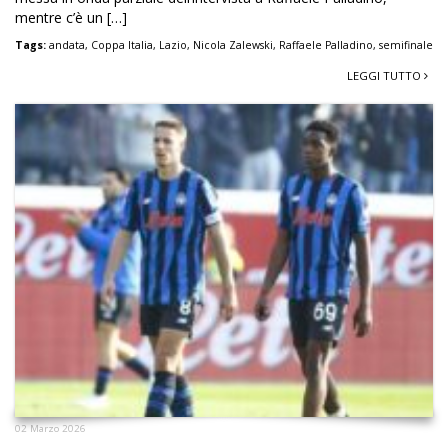
mentre c’è un […]
Tags:
andata
,
Coppa Italia
,
Lazio
,
Nicola Zalewski
,
Raffaele Palladino
,
semifinale
LEGGI TUTTO
02 Marzo 2026