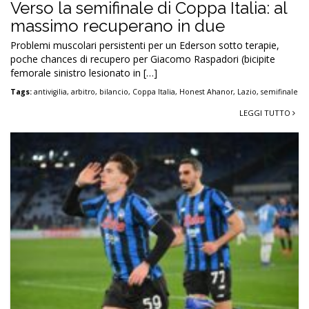
Verso la semifinale di Coppa Italia: al
massimo recuperano in due
Problemi muscolari persistenti per un Ederson sotto terapie,
poche chances di recupero per Giacomo Raspadori (bicipite
femorale sinistro lesionato in […]
Tags:
antivigilia
,
arbitro
,
bilancio
,
Coppa Italia
,
Honest Ahanor
,
Lazio
,
semifinale
LEGGI TUTTO