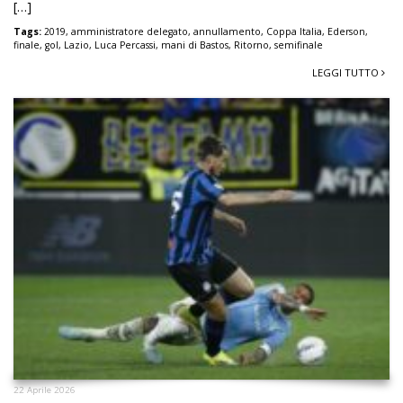
[…]
Tags:
2019
,
amministratore delegato
,
annullamento
,
Coppa Italia
,
Ederson
,
finale
,
gol
,
Lazio
,
Luca Percassi
,
mani di Bastos
,
Ritorno
,
semifinale
LEGGI TUTTO
22 Aprile 2026