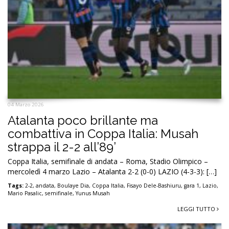
04 Marzo 2026
Atalanta poco brillante ma
combattiva in Coppa Italia: Musah
strappa il 2-2 all’89’
Coppa Italia, semifinale di andata – Roma, Stadio Olimpico –
mercoledì 4 marzo Lazio – Atalanta 2-2 (0-0) LAZIO (4-3-3): […]
Tags:
2-2
,
andata
,
Boulaye Dia
,
Coppa Italia
,
Fisayo Dele-Bashiuru
,
gara 1
,
Lazio
,
Mario Pasalic
,
semifinale
,
Yunus Musah
LEGGI TUTTO