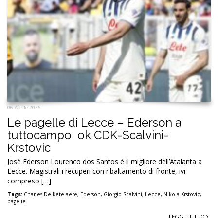
06 Aprile 2026
Le pagelle di Lecce – Ederson a
tuttocampo, ok CDK-Scalvini-
Krstovic
José Ederson Lourenco dos Santos è il migliore dell’Atalanta a
Lecce. Magistrali i recuperi con ribaltamento di fronte, ivi
compreso […]
Tags:
Charles De Ketelaere
,
Ederson
,
Giorgio Scalvini
,
Lecce
,
Nikola Krstovic
,
pagelle
LEGGI TUTTO