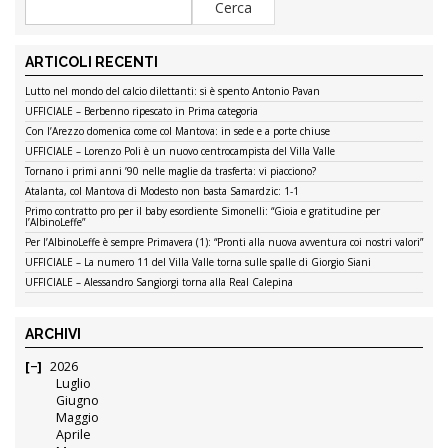
ARTICOLI RECENTI
Lutto nel mondo del calcio dilettanti: si è spento Antonio Pavan
UFFICIALE – Berbenno ripescato in Prima categoria
Con l’Arezzo domenica come col Mantova: in sede e a porte chiuse
UFFICIALE – Lorenzo Poli è un nuovo centrocampista del Villa Valle
Tornano i primi anni ’90 nelle maglie da trasferta: vi piacciono?
Atalanta, col Mantova di Modesto non basta Samardzic: 1-1
Primo contratto pro per il baby esordiente Simonelli: “Gioia e gratitudine per
l’AlbinoLeffe”
Per l’AlbinoLeffe è sempre Primavera (1): “Pronti alla nuova avventura coi nostri valori”
UFFICIALE – La numero 11 del Villa Valle torna sulle spalle di Giorgio Siani
UFFICIALE – Alessandro Sangiorgi torna alla Real Calepina
ARCHIVI
2026
Luglio
Giugno
Maggio
Aprile