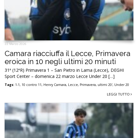
22 Marzo 2026
Camara riacciuffa il Lecce, Primavera
eroica in 10 negli ultimi 20 minuti
31ª (12ªR) Primavera 1 – San Pietro in Lama (Lecce), DEGHI
Sport Center – domenica 22 marzo Lecce Under 20 […]
Tags:
1-1
,
10 contro 11
,
Henry Camara
,
Lecce
,
Primavera
,
ultimi 20'
,
Under 20
LEGGI TUTTO