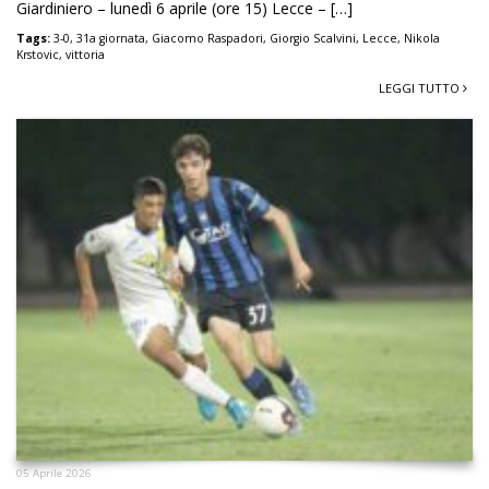
Giardiniero – lunedì 6 aprile (ore 15) Lecce – […]
Tags:
3-0
,
31a giornata
,
Giacomo Raspadori
,
Giorgio Scalvini
,
Lecce
,
Nikola
Krstovic
,
vittoria
LEGGI TUTTO
05 Aprile 2026