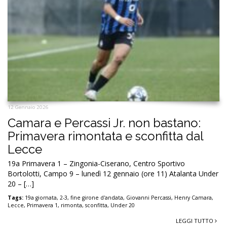
12 Gennaio 2026
Camara e Percassi Jr. non bastano:
Primavera rimontata e sconfitta dal
Lecce
19a Primavera 1 – Zingonia-Ciserano, Centro Sportivo
Bortolotti, Campo 9 – lunedì 12 gennaio (ore 11) Atalanta Under
20 – […]
Tags:
19a giornata
,
2-3
,
fine girone d'andata
,
Giovanni Percassi
,
Henry Camara
,
Lecce
,
Primavera 1
,
rimonta
,
sconfitta
,
Under 20
LEGGI TUTTO