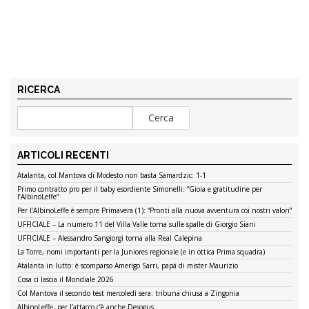
RICERCA
ARTICOLI RECENTI
Atalanta, col Mantova di Modesto non basta Samardzic: 1-1
Primo contratto pro per il baby esordiente Simonelli: “Gioia e gratitudine per
l’AlbinoLeffe”
Per l’AlbinoLeffe è sempre Primavera (1): “Pronti alla nuova avventura coi nostri valori”
UFFICIALE – La numero 11 del Villa Valle torna sulle spalle di Giorgio Siani
UFFICIALE – Alessandro Sangiorgi torna alla Real Calepina
La Torre, nomi importanti per la Juniores regionale (e in ottica Prima squadra)
Atalanta in lutto: è scomparso Amerigo Sarri, papà di mister Maurizio
Cosa ci lascia il Mondiale 2026
Col Mantova il secondo test mercoledì sera: tribuna chiusa a Zingonia
AlbinoLeffe, per l’attacco c’è anche Desogus