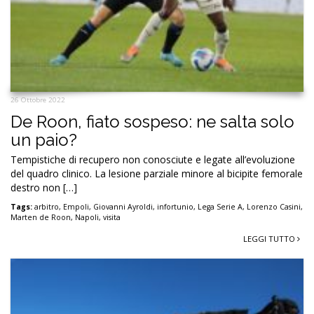
26 Ottobre 2022
De Roon, fiato sospeso: ne salta solo
un paio?
Tempistiche di recupero non conosciute e legate all’evoluzione
del quadro clinico. La lesione parziale minore al bicipite femorale
destro non […]
Tags:
arbitro
,
Empoli
,
Giovanni Ayroldi
,
infortunio
,
Lega Serie A
,
Lorenzo Casini
,
Marten de Roon
,
Napoli
,
visita
LEGGI TUTTO