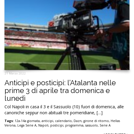
21 Marzo 2022
Anticipi e posticipi: l’Atalanta nelle
prime 3 di aprile tra domenica e
lunedì
Col Napoli in casa il 3 e il Sassuolo (10) fuori di domenica, alle
canoniche seppur non abituali tre pomeridiane, […]
Tags:
12a-14a giornata
,
anticipi
,
calendario
,
Dazn
,
girone di ritorno
,
Hellas
Verona
,
Lega Serie A
,
Napoli
,
posticipi
,
programma
,
sassuolo
,
Serie A