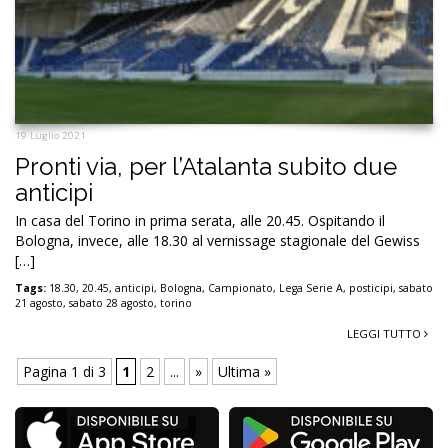
19 Luglio 2021
Pronti via, per l’Atalanta subito due
anticipi
In casa del Torino in prima serata, alle 20.45. Ospitando il
Bologna, invece, alle 18.30 al vernissage stagionale del Gewiss
[…]
Tags:
18.30
,
20.45
,
anticipi
,
Bologna
,
Campionato
,
Lega Serie A
,
posticipi
,
sabato
21 agosto
,
sabato 28 agosto
,
torino
LEGGI TUTTO
Pagina 1 di 3
1
2
...
»
Ultima »