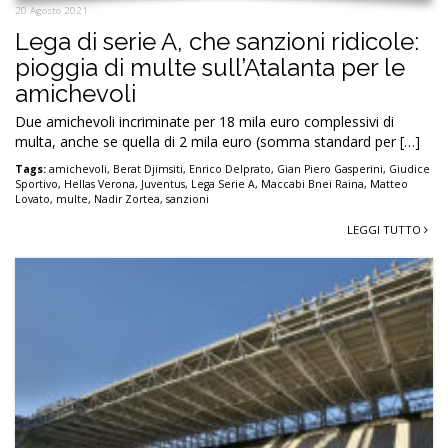
20 Agosto 2021
Lega di serie A, che sanzioni ridicole:
pioggia di multe sull’Atalanta per le
amichevoli
Due amichevoli incriminate per 18 mila euro complessivi di
multa, anche se quella di 2 mila euro (somma standard per […]
Tags:
amichevoli
,
Berat Djimsiti
,
Enrico Delprato
,
Gian Piero Gasperini
,
Giudice
Sportivo
,
Hellas Verona
,
Juventus
,
Lega Serie A
,
Maccabi Bnei Raina
,
Matteo
Lovato
,
multe
,
Nadir Zortea
,
sanzioni
LEGGI TUTTO