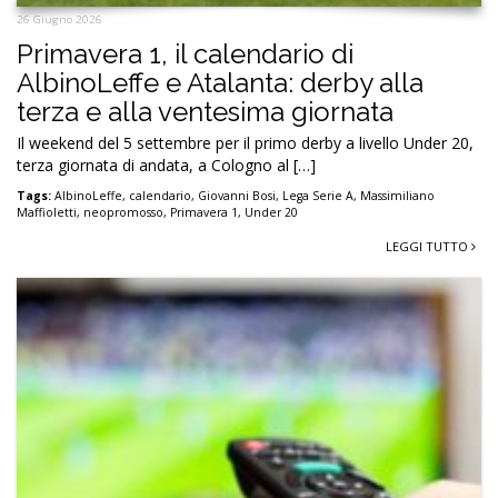
26 Giugno 2026
Primavera 1, il calendario di
AlbinoLeffe e Atalanta: derby alla
terza e alla ventesima giornata
Il weekend del 5 settembre per il primo derby a livello Under 20,
terza giornata di andata, a Cologno al […]
Tags:
AlbinoLeffe
,
calendario
,
Giovanni Bosi
,
Lega Serie A
,
Massimiliano
Maffioletti
,
neopromosso
,
Primavera 1
,
Under 20
LEGGI TUTTO