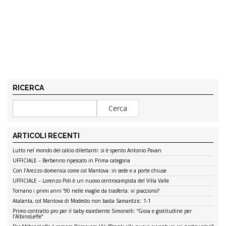
RICERCA
ARTICOLI RECENTI
Lutto nel mondo del calcio dilettanti: si è spento Antonio Pavan
UFFICIALE – Berbenno ripescato in Prima categoria
Con l’Arezzo domenica come col Mantova: in sede e a porte chiuse
UFFICIALE – Lorenzo Poli è un nuovo centrocampista del Villa Valle
Tornano i primi anni ’90 nelle maglie da trasferta: vi piacciono?
Atalanta, col Mantova di Modesto non basta Samardzic: 1-1
Primo contratto pro per il baby esordiente Simonelli: “Gioia e gratitudine per
l’AlbinoLeffe”