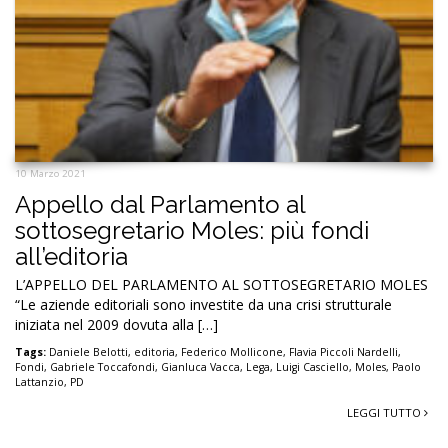
10 Marzo 2021
Appello dal Parlamento al
sottosegretario Moles: più fondi
all’editoria
L’APPELLO DEL PARLAMENTO AL SOTTOSEGRETARIO MOLES
“Le aziende editoriali sono investite da una crisi strutturale
iniziata nel 2009 dovuta alla […]
Tags:
Daniele Belotti
,
editoria
,
Federico Mollicone
,
Flavia Piccoli Nardelli
,
Fondi
,
Gabriele Toccafondi
,
Gianluca Vacca
,
Lega
,
Luigi Casciello
,
Moles
,
Paolo
Lattanzio
,
PD
LEGGI TUTTO