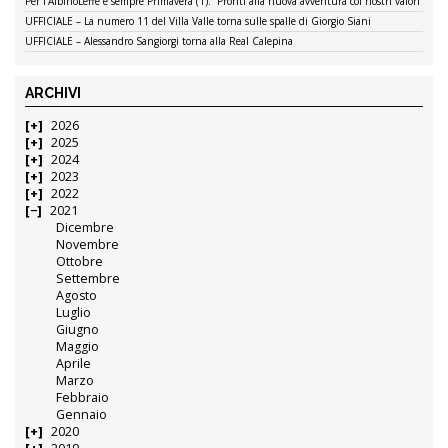
Per l’AlbinoLeffe è sempre Primavera (1): “Pronti alla nuova avventura coi nostri valori”
UFFICIALE – La numero 11 del Villa Valle torna sulle spalle di Giorgio Siani
UFFICIALE – Alessandro Sangiorgi torna alla Real Calepina
ARCHIVI
2026
2025
2024
2023
2022
2021
Dicembre
Novembre
Ottobre
Settembre
Agosto
Luglio
Giugno
Maggio
Aprile
Marzo
Febbraio
Gennaio
2020