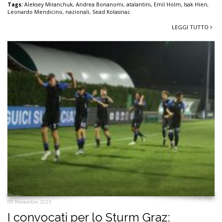
Tags:
Aleksey Miranchuk
,
Andrea Bonanomi
,
atalantini
,
Emil Holm
,
Isak Hien
,
Leonardo Mendicino
,
nazionali
,
Sead Kolasinac
LEGGI TUTTO
09 Novembre 2023
I convocati per lo Sturm Graz: