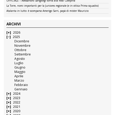
UFFICIALE – Alessandro Sangiorgi torna alla Real Calepina
La Torre, nomi importanti per la Juniores regionale (e in ottica Prima squadra)
Atalanta in lutto: è scomparso Amerigo Sarri, papà di mister Maurizio
ARCHIVI
2026
2025
Dicembre
Novembre
Ottobre
Settembre
Agosto
Luglio
Giugno
Maggio
Aprile
Marzo
Febbraio
Gennaio
2024
2023
2022
2021
2020