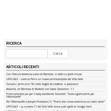
RICERCA
ARTICOLI RECENTI
Con l’Arezzo domenica come col Mantova: in sede e a porte chiuse
UFFICIALE – Lorenzo Poli è un nuovo centrocampista del Villa Valle
Tornano i primi anni ’90 nelle maglie da trasferta: vi piacciono?
Atalanta, col Mantova di Modesto non basta Samardzic: 1-1
Primo contratto pro per il baby esordiente Simonelli: “Gioia e gratitudine per
l’AlbinoLeffe”
Per l’AlbinoLeffe è sempre Primavera (1): “Pronti alla nuova avventura coi nostri valori”
UFFICIALE – La numero 11 del Villa Valle torna sulle spalle di Giorgio Siani