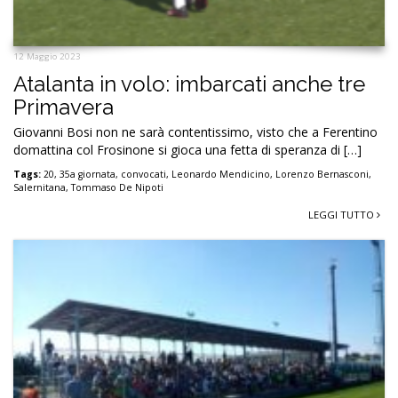
12 Maggio 2023
Atalanta in volo: imbarcati anche tre
Primavera
Giovanni Bosi non ne sarà contentissimo, visto che a Ferentino
domattina col Frosinone si gioca una fetta di speranza di […]
Tags:
20
,
35a giornata
,
convocati
,
Leonardo Mendicino
,
Lorenzo Bernasconi
,
Salernitana
,
Tommaso De Nipoti
LEGGI TUTTO