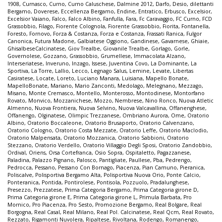
1908
,
Curnasco
,
Curno
,
Curno Caluschese
,
Dalmine 2012
,
Darfo
,
Desio
,
dilettanti
Bergamo
,
Doverese
,
Eccellenza Bergamo
,
Endine
,
Entratico
,
Erbusco
,
Excelsior
,
Excelsior Vaiano
,
Falco
,
Falco Albino
,
Fanfulla
,
Fara
,
Fc Caravaggio
,
FC Curno
,
FCD
Grassobbio
,
Filago
,
Fiorente Colognola
,
Fiorente Grassobbio
,
Fiorita
,
Fontanella
,
Foresto
,
Fornovo
,
Forza & Costanza
,
Forza e Costanza
,
Frassati Ranica
,
Fulgor
Canonica
,
Futura Madone
,
Galbiatese Oggiono
,
Gandinese
,
Gavarnese
,
Ghiaie
,
GhisalbeseCalcinatese
,
Giov Trealbe
,
Giovanile Trealbe
,
Gorlago
,
Gorle
,
Governolese
,
Gozzano
,
Grassobbio
,
Grumellese
,
Immacolata Alzano
,
Interseriatese
,
Inveruno
,
Inzago
,
Issese
,
Juventina Covo
,
La Dominante
,
La
Sportiva
,
La Torre
,
Lallio
,
Lecco
,
Legnago Salus
,
Lemine
,
Levate
,
Libertas
Casiratese
,
Locate
,
Loreto
,
Luciano Manara
,
Luisiana
,
Mapello Bonate
,
MapelloBonate
,
Mariano
,
Mario Zanconti
,
Medolago
,
Melegnano
,
Mezzago
,
Misano
,
Monte Cremasco
,
Montello
,
Monterosso
,
Montodinese
,
Montorfano
Rovato
,
Monvico
,
Mozzanichese
,
Mozzo
,
Nembrese
,
Nino Ronco
,
Nuova Atletic
Almenno
,
Nuova Frontiera
,
Nuova Selvino
,
Nuova Valcavallina
,
Offanenghese
,
Offanengo
,
Olginatese
,
Olimpic Trezzanese
,
Ombriano Aurora
,
Ome
,
Oratorio
Albino
,
Oratorio Boccaleone
,
Oratorio Brusaporto
,
Oratorio Calvenzano
,
Oratorio Cologno
,
Oratorio Costa Mezzate
,
Oratorio Leffe
,
Oratorio Maclodio
,
Oratorio Malpensata
,
Oratorio Mozzanica
,
Oratorio Sabbioni
,
Oratorio
Stezzano
,
Oratorio Verdello
,
Oratorio Villaggio Degli Sposi
,
Oratorio Zandobbio
,
Ordival
,
Oriens
,
Orsa Cortefranca
,
Osio Sopra
,
Ospitaletto
,
Pagazzanese
,
Paladina
,
Palazzo Pignano
,
Palosco
,
Pantigliate
,
Paullese
,
Pba
,
Pedrengo
,
Pedrocca
,
Pessano
,
Pessano Con Bornago
,
Piacenza
,
Pian Camuno
,
Pieranica
,
Poliscalve
,
Polisportiva Bergamo Alta
,
Polisportiva Nuova Orio
,
Ponte Calcio
,
Ponteranica
,
Pontida
,
Pontirolese
,
Pontisola
,
Pozzuolo
,
Pradalunghese
,
Presezzo
,
Prezzatese
,
Prima Categoria Bergamo
,
Prima Categoria girone D
,
Prima Categoria girone E
,
Prima Categoria girone L
,
Primula Barbata
,
Pro
Mornico
,
Pro Piacenza
,
Pro Sesto
,
Promozione Bergamo
,
Real Bolgare
,
Real
Borgogna
,
Real Casal
,
Real Milano
,
Real Pol. Calcinatese
,
Real Qcm
,
Real Rovato
,
Rezzato
,
Rigamonti Nuvolera
,
Ripaltese
,
Rivoltana
,
Rodengo
,
Romanengo
,