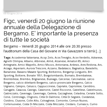
05 Giugno 2014
Figc, venerdì 20 giugno la riunione
annuale della Delegazione di
Bergamo. E’ importante la presenza
di tutte le società
Bergamo – Venerdì 20 giugno 2014 alle ore 20.30 presso
l’auditorium della Casa del Giovane in Via Gavazzeni si terrà […]
Tags:
Accademia Valseriana
,
Acop Zelo
,
Acos Treviglio
,
Acov Verdello
,
Adrarese
,
Agnelli Olimpia
,
Albano
,
Albinese
,
Almè
,
Alzanese
,
Amatori 85
,
Amici
Antegnate
,
Amici Mapello
,
Amici Mozzo
,
Antoniana
,
Ardesio
,
Ares Redona
,
Arx
,
Arzago
,
Asperiam
,
Aurora Trescore
,
Azzano
,
Badalasco
,
Bagnatica
,
Baradello
,
Barianese
,
Basiano Masate Sporting
,
Berbenno
,
Bergamp Longuelo
,
Bm
Sporting
,
Boltiere
,
Bonate 1951
,
Borgolombardo
,
Bornato
,
Brembatese
,
Brembillese
,
Brembo
,
Brignanese
,
Busnago
,
Calcense
,
Calcinatese
,
calcio
Bergamo
,
calcio dilettanti Bergamo
,
calcio provinciale Bergamo
,
Calcio
Urgnano
,
Calepio
,
Calusco
,
Cappuccinese
,
Capriate
,
Capriolese
,
Carobbio
,
Carugate
,
Casazza
,
Casnigo
,
Cassinone
,
Castel Rozzone
,
Castellese
,
Castelnuovo
,
Castrezzato
,
Cavenago
,
Cavernago
,
Cavlera
,
Cazzaghese
,
Celadina
,
Cenate Sotto
,
Cene
,
Centrolago
,
Chignolo
,
Città Di Dalmine
,
Città Di Segrate
,
Cividatese
,
Cividino
,
Clusone
,
Colle Alto
,
Colnaghese
,
Comonte
,
Comun Nuovo
,
Cortenuovese
,
Costa Di Mezzate
,
Costa Mezzate
,
Credaro
,
Curnasco
,
Curno