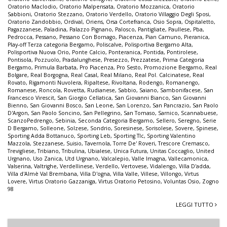
Oratorio Maclodio
,
Oratorio Malpensata
,
Oratorio Mozzanica
,
Oratorio
Sabbioni
,
Oratorio Stezzano
,
Oratorio Verdello
,
Oratorio Villaggio Degli Sposi
,
Oratorio Zandobbio
,
Ordival
,
Oriens
,
Orsa Cortefranca
,
Osio Sopra
,
Ospitaletto
,
Pagazzanese
,
Paladina
,
Palazzo Pignano
,
Palosco
,
Pantigliate
,
Paullese
,
Pba
,
Pedrocca
,
Pessano
,
Pessano Con Bornago
,
Piacenza
,
Pian Camuno
,
Pieranica
,
Play-off Terza categoria Bergamo
,
Poliscalve
,
Polisportiva Bergamo Alta
,
Polisportiva Nuova Orio
,
Ponte Calcio
,
Ponteranica
,
Pontida
,
Pontirolese
,
Pontisola
,
Pozzuolo
,
Pradalunghese
,
Presezzo
,
Prezzatese
,
Prima Categoria
Bergamo
,
Primula Barbata
,
Pro Piacenza
,
Pro Sesto
,
Promozione Bergamo
,
Real
Bolgare
,
Real Borgogna
,
Real Casal
,
Real Milano
,
Real Pol. Calcinatese
,
Real
Rovato
,
Rigamonti Nuvolera
,
Ripaltese
,
Rivoltana
,
Rodengo
,
Romanengo
,
Romanese
,
Roncola
,
Rovetta
,
Rudianese
,
Sabbio
,
Saiano
,
Sambonifacese
,
San
Francesco Virescit
,
San Giorgio Cellatica
,
San Giovanni Bianco
,
San Giovanni
Bienno
,
San Giovanni Bosco
,
San Leone
,
San Lorenzo
,
San Pancrazio
,
San Paolo
D'Argon
,
San Paolo Soncino
,
San Pellegrino
,
San Tomaso
,
Sarnico
,
Scannabuese
,
ScanzoPedrengo
,
Sebinia
,
Seconda Categoria Bergamo
,
Sellero
,
Seregno
,
Serie
D Bergamo
,
Solleone
,
Solzese
,
Sondrio
,
Soresinese
,
Sorisolese
,
Sovere
,
Spinese
,
Sporting Adda Bottanuco
,
Sporting Leb
,
Sporting Tlc
,
Sporting Valentino
Mazzola
,
Stezzanese
,
Suisio
,
Tavernola
,
Torre De' Roveri
,
Trescore Cremasco
,
Trevigliese
,
Tribiano
,
Tribulina
,
Ubialese
,
Unica Futura
,
Unitas Coccaglio
,
United
Urgnano
,
Uso Zanica
,
Utd Urgnano
,
Valcalepio
,
Valle Imagna
,
Vallecamonica
,
Valserina
,
Valtrighe
,
Verdellinese
,
Verdello
,
Vertovese
,
Vidalengo
,
Villa D'adda
,
Villa d'Almè Val Brembana
,
Villa D'ogna
,
Villa Valle
,
Villese
,
Villongo
,
Virtus
Lovere
,
Virtus Oratorio Gazzaniga
,
Virtus Oratorio Petosino
,
Voluntas Osio
,
Zogno
98
LEGGI TUTTO