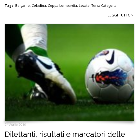
Tags:
Bergamo
,
Celadina
,
Coppa Lombardia
,
Levate
,
Terza Categoria
LEGGI TUTTO
24 Aprile 2016
Dilettanti, risultati e marcatori delle