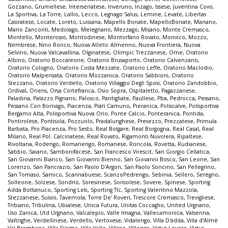
Gozzano
,
Grumellese
,
Interseriatese
,
Inveruno
,
Inzago
,
Issese
,
Juventina Covo
,
La Sportiva
,
La Torre
,
Lallio
,
Lecco
,
Legnago Salus
,
Lemine
,
Levate
,
Libertas
Casiratese
,
Locate
,
Loreto
,
Luisiana
,
Mapello Bonate
,
MapelloBonate
,
Mariano
,
Mario Zanconti
,
Medolago
,
Melegnano
,
Mezzago
,
Misano
,
Monte Cremasco
,
Montello
,
Monterosso
,
Montodinese
,
Montorfano Rovato
,
Monvico
,
Mozzo
,
Nembrese
,
Nino Ronco
,
Nuova Atletic Almenno
,
Nuova Frontiera
,
Nuova
Selvino
,
Nuova Valcavallina
,
Olginatese
,
Olimpic Trezzanese
,
Ome
,
Oratorio
Albino
,
Oratorio Boccaleone
,
Oratorio Brusaporto
,
Oratorio Calvenzano
,
Oratorio Cologno
,
Oratorio Costa Mezzate
,
Oratorio Leffe
,
Oratorio Maclodio
,
Oratorio Malpensata
,
Oratorio Mozzanica
,
Oratorio Sabbioni
,
Oratorio
Stezzano
,
Oratorio Verdello
,
Oratorio Villaggio Degli Sposi
,
Oratorio Zandobbio
,
Ordival
,
Oriens
,
Orsa Cortefranca
,
Osio Sopra
,
Ospitaletto
,
Pagazzanese
,
Paladina
,
Palazzo Pignano
,
Palosco
,
Pantigliate
,
Paullese
,
Pba
,
Pedrocca
,
Pessano
,
Pessano Con Bornago
,
Piacenza
,
Pian Camuno
,
Pieranica
,
Poliscalve
,
Polisportiva
Bergamo Alta
,
Polisportiva Nuova Orio
,
Ponte Calcio
,
Ponteranica
,
Pontida
,
Pontirolese
,
Pontisola
,
Pozzuolo
,
Pradalunghese
,
Presezzo
,
Prezzatese
,
Primula
Barbata
,
Pro Piacenza
,
Pro Sesto
,
Real Bolgare
,
Real Borgogna
,
Real Casal
,
Real
Milano
,
Real Pol. Calcinatese
,
Real Rovato
,
Rigamonti Nuvolera
,
Ripaltese
,
Rivoltana
,
Rodengo
,
Romanengo
,
Romanese
,
Roncola
,
Rovetta
,
Rudianese
,
Sabbio
,
Saiano
,
Sambonifacese
,
San Francesco Virescit
,
San Giorgio Cellatica
,
San Giovanni Bianco
,
San Giovanni Bienno
,
San Giovanni Bosco
,
San Leone
,
San
Lorenzo
,
San Pancrazio
,
San Paolo D'Argon
,
San Paolo Soncino
,
San Pellegrino
,
San Tomaso
,
Sarnico
,
Scannabuese
,
ScanzoPedrengo
,
Sebinia
,
Sellero
,
Seregno
,
Solleone
,
Solzese
,
Sondrio
,
Soresinese
,
Sorisolese
,
Sovere
,
Spinese
,
Sporting
Adda Bottanuco
,
Sporting Leb
,
Sporting Tlc
,
Sporting Valentino Mazzola
,
Stezzanese
,
Suisio
,
Tavernola
,
Torre De' Roveri
,
Trescore Cremasco
,
Trevigliese
,
Tribiano
,
Tribulina
,
Ubialese
,
Unica Futura
,
Unitas Coccaglio
,
United Urgnano
,
Uso Zanica
,
Utd Urgnano
,
Valcalepio
,
Valle Imagna
,
Vallecamonica
,
Valserina
,
Valtrighe
,
Verdellinese
,
Verdello
,
Vertovese
,
Vidalengo
,
Villa D'adda
,
Villa d'Almè
Val Brembana
,
Villa D'ogna
,
Villa Valle
,
Villese
,
Villongo
,
Virtus Lovere
,
Virtus