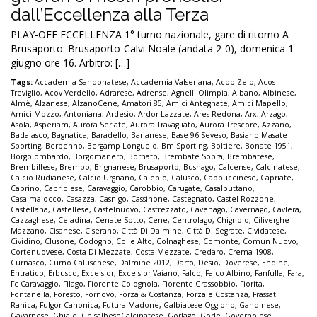
dall’Eccellenza alla Terza
PLAY-OFF ECCELLENZA 1° turno nazionale, gare di ritorno A
Brusaporto: Brusaporto-Calvi Noale (andata 2-0), domenica 1
giugno ore 16. Arbitro: […]
Tags:
Accademia Sandonatese
,
Accademia Valseriana
,
Acop Zelo
,
Acos
Treviglio
,
Acov Verdello
,
Adrarese
,
Adrense
,
Agnelli Olimpia
,
Albano
,
Albinese
,
Almè
,
Alzanese
,
AlzanoCene
,
Amatori 85
,
Amici Antegnate
,
Amici Mapello
,
Amici Mozzo
,
Antoniana
,
Ardesio
,
Ardor Lazzate
,
Ares Redona
,
Arx
,
Arzago
,
Asola
,
Asperiam
,
Aurora Seriate
,
Aurora Travagliato
,
Aurora Trescore
,
Azzano
,
Badalasco
,
Bagnatica
,
Baradello
,
Barianese
,
Base 96 Seveso
,
Basiano Masate
Sporting
,
Berbenno
,
Bergamp Longuelo
,
Bm Sporting
,
Boltiere
,
Bonate 1951
,
Borgolombardo
,
Borgomanero
,
Bornato
,
Brembate Sopra
,
Brembatese
,
Brembillese
,
Brembo
,
Brignanese
,
Brusaporto
,
Busnago
,
Calcense
,
Calcinatese
,
Calcio Rudianese
,
Calcio Urgnano
,
Calepio
,
Calusco
,
Cappuccinese
,
Capriate
,
Caprino
,
Capriolese
,
Caravaggio
,
Carobbio
,
Carugate
,
Casalbuttano
,
Casalmaiocco
,
Casazza
,
Casnigo
,
Cassinone
,
Castegnato
,
Castel Rozzone
,
Castellana
,
Castellese
,
Castelnuovo
,
Castrezzato
,
Cavenago
,
Cavernago
,
Cavlera
,
Cazzaghese
,
Celadina
,
Cenate Sotto
,
Cene
,
Centrolago
,
Chignolo
,
Ciliverghe
Mazzano
,
Cisanese
,
Ciserano
,
Città Di Dalmine
,
Città Di Segrate
,
Cividatese
,
Cividino
,
Clusone
,
Codogno
,
Colle Alto
,
Colnaghese
,
Comonte
,
Comun Nuovo
,
Cortenuovese
,
Costa Di Mezzate
,
Costa Mezzate
,
Credaro
,
Crema 1908
,
Curnasco
,
Curno Caluschese
,
Dalmine 2012
,
Darfo
,
Desio
,
Doverese
,
Endine
,
Entratico
,
Erbusco
,
Excelsior
,
Excelsior Vaiano
,
Falco
,
Falco Albino
,
Fanfulla
,
Fara
,
Fc Caravaggio
,
Filago
,
Fiorente Colognola
,
Fiorente Grassobbio
,
Fiorita
,
Fontanella
,
Foresto
,
Fornovo
,
Forza & Costanza
,
Forza e Costanza
,
Frassati
Ranica
,
Fulgor Canonica
,
Futura Madone
,
Galbiatese Oggiono
,
Gandinese
,
Gavarnese
,
Ghiaie
,
GhisalbeseCalcinatese
,
Gorlago
,
Gorle
,
Governolese
,