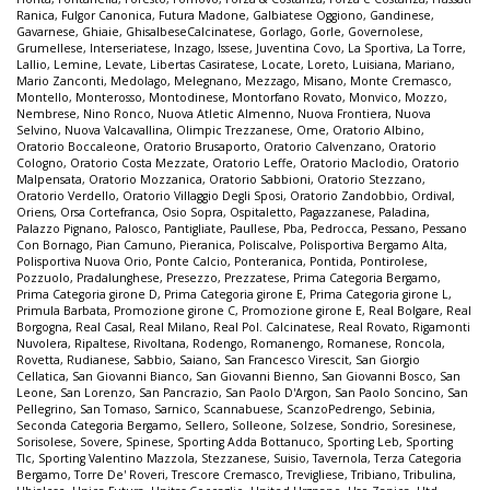
Ranica
,
Fulgor Canonica
,
Futura Madone
,
Galbiatese Oggiono
,
Gandinese
,
Gavarnese
,
Ghiaie
,
GhisalbeseCalcinatese
,
Gorlago
,
Gorle
,
Governolese
,
Grumellese
,
Interseriatese
,
Inzago
,
Issese
,
Juventina Covo
,
La Sportiva
,
La Torre
,
Lallio
,
Lemine
,
Levate
,
Libertas Casiratese
,
Locate
,
Loreto
,
Luisiana
,
Mariano
,
Mario Zanconti
,
Medolago
,
Melegnano
,
Mezzago
,
Misano
,
Monte Cremasco
,
Montello
,
Monterosso
,
Montodinese
,
Montorfano Rovato
,
Monvico
,
Mozzo
,
Nembrese
,
Nino Ronco
,
Nuova Atletic Almenno
,
Nuova Frontiera
,
Nuova
Selvino
,
Nuova Valcavallina
,
Olimpic Trezzanese
,
Ome
,
Oratorio Albino
,
Oratorio Boccaleone
,
Oratorio Brusaporto
,
Oratorio Calvenzano
,
Oratorio
Cologno
,
Oratorio Costa Mezzate
,
Oratorio Leffe
,
Oratorio Maclodio
,
Oratorio
Malpensata
,
Oratorio Mozzanica
,
Oratorio Sabbioni
,
Oratorio Stezzano
,
Oratorio Verdello
,
Oratorio Villaggio Degli Sposi
,
Oratorio Zandobbio
,
Ordival
,
Oriens
,
Orsa Cortefranca
,
Osio Sopra
,
Ospitaletto
,
Pagazzanese
,
Paladina
,
Palazzo Pignano
,
Palosco
,
Pantigliate
,
Paullese
,
Pba
,
Pedrocca
,
Pessano
,
Pessano
Con Bornago
,
Pian Camuno
,
Pieranica
,
Poliscalve
,
Polisportiva Bergamo Alta
,
Polisportiva Nuova Orio
,
Ponte Calcio
,
Ponteranica
,
Pontida
,
Pontirolese
,
Pozzuolo
,
Pradalunghese
,
Presezzo
,
Prezzatese
,
Prima Categoria Bergamo
,
Prima Categoria girone D
,
Prima Categoria girone E
,
Prima Categoria girone L
,
Primula Barbata
,
Promozione girone C
,
Promozione girone E
,
Real Bolgare
,
Real
Borgogna
,
Real Casal
,
Real Milano
,
Real Pol. Calcinatese
,
Real Rovato
,
Rigamonti
Nuvolera
,
Ripaltese
,
Rivoltana
,
Rodengo
,
Romanengo
,
Romanese
,
Roncola
,
Rovetta
,
Rudianese
,
Sabbio
,
Saiano
,
San Francesco Virescit
,
San Giorgio
Cellatica
,
San Giovanni Bianco
,
San Giovanni Bienno
,
San Giovanni Bosco
,
San
Leone
,
San Lorenzo
,
San Pancrazio
,
San Paolo D'Argon
,
San Paolo Soncino
,
San
Pellegrino
,
San Tomaso
,
Sarnico
,
Scannabuese
,
ScanzoPedrengo
,
Sebinia
,
Seconda Categoria Bergamo
,
Sellero
,
Solleone
,
Solzese
,
Sondrio
,
Soresinese
,
Sorisolese
,
Sovere
,
Spinese
,
Sporting Adda Bottanuco
,
Sporting Leb
,
Sporting
Tlc
,
Sporting Valentino Mazzola
,
Stezzanese
,
Suisio
,
Tavernola
,
Terza Categoria
Bergamo
,
Torre De' Roveri
,
Trescore Cremasco
,
Trevigliese
,
Tribiano
,
Tribulina
,