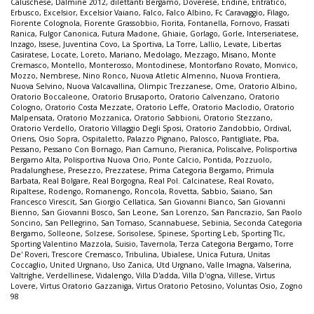
Caluschese
,
Dalmine 2012
,
dilettanti Bergamo
,
Doverese
,
Endine
,
Entratico
,
Erbusco
,
Excelsior
,
Excelsior Vaiano
,
Falco
,
Falco Albino
,
Fc Caravaggio
,
Filago
,
Fiorente Colognola
,
Fiorente Grassobbio
,
Fiorita
,
Fontanella
,
Fornovo
,
Frassati
Ranica
,
Fulgor Canonica
,
Futura Madone
,
Ghiaie
,
Gorlago
,
Gorle
,
Interseriatese
,
Inzago
,
Issese
,
Juventina Covo
,
La Sportiva
,
La Torre
,
Lallio
,
Levate
,
Libertas
Casiratese
,
Locate
,
Loreto
,
Mariano
,
Medolago
,
Mezzago
,
Misano
,
Monte
Cremasco
,
Montello
,
Monterosso
,
Montodinese
,
Montorfano Rovato
,
Monvico
,
Mozzo
,
Nembrese
,
Nino Ronco
,
Nuova Atletic Almenno
,
Nuova Frontiera
,
Nuova Selvino
,
Nuova Valcavallina
,
Olimpic Trezzanese
,
Ome
,
Oratorio Albino
,
Oratorio Boccaleone
,
Oratorio Brusaporto
,
Oratorio Calvenzano
,
Oratorio
Cologno
,
Oratorio Costa Mezzate
,
Oratorio Leffe
,
Oratorio Maclodio
,
Oratorio
Malpensata
,
Oratorio Mozzanica
,
Oratorio Sabbioni
,
Oratorio Stezzano
,
Oratorio Verdello
,
Oratorio Villaggio Degli Sposi
,
Oratorio Zandobbio
,
Ordival
,
Oriens
,
Osio Sopra
,
Ospitaletto
,
Palazzo Pignano
,
Palosco
,
Pantigliate
,
Pba
,
Pessano
,
Pessano Con Bornago
,
Pian Camuno
,
Pieranica
,
Poliscalve
,
Polisportiva
Bergamo Alta
,
Polisportiva Nuova Orio
,
Ponte Calcio
,
Pontida
,
Pozzuolo
,
Pradalunghese
,
Presezzo
,
Prezzatese
,
Prima Categoria Bergamo
,
Primula
Barbata
,
Real Bolgare
,
Real Borgogna
,
Real Pol. Calcinatese
,
Real Rovato
,
Ripaltese
,
Rodengo
,
Romanengo
,
Roncola
,
Rovetta
,
Sabbio
,
Saiano
,
San
Francesco Virescit
,
San Giorgio Cellatica
,
San Giovanni Bianco
,
San Giovanni
Bienno
,
San Giovanni Bosco
,
San Leone
,
San Lorenzo
,
San Pancrazio
,
San Paolo
Soncino
,
San Pellegrino
,
San Tomaso
,
Scannabuese
,
Sebinia
,
Seconda Categoria
Bergamo
,
Solleone
,
Solzese
,
Sorisolese
,
Spinese
,
Sporting Leb
,
Sporting Tlc
,
Sporting Valentino Mazzola
,
Suisio
,
Tavernola
,
Terza Categoria Bergamo
,
Torre
De' Roveri
,
Trescore Cremasco
,
Tribulina
,
Ubialese
,
Unica Futura
,
Unitas
Coccaglio
,
United Urgnano
,
Uso Zanica
,
Utd Urgnano
,
Valle Imagna
,
Valserina
,
Valtrighe
,
Verdellinese
,
Vidalengo
,
Villa D'adda
,
Villa D'ogna
,
Villese
,
Virtus
Lovere
,
Virtus Oratorio Gazzaniga
,
Virtus Oratorio Petosino
,
Voluntas Osio
,
Zogno
98