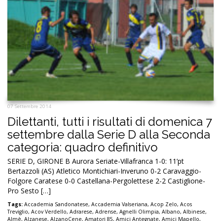
07 Settembre 2014
Dilettanti, tutti i risultati di domenica 7
settembre dalla Serie D alla Seconda
categoria: quadro definitivo
SERIE D, GIRONE B Aurora Seriate-Villafranca 1-0: 11’pt
Bertazzoli (AS) Atletico Montichiari-Inveruno 0-2 Caravaggio-
Folgore Caratese 0-0 Castellana-Pergolettese 2-2 Castiglione-
Pro Sesto […]
Tags:
Accademia Sandonatese
,
Accademia Valseriana
,
Acop Zelo
,
Acos
Treviglio
,
Acov Verdello
,
Adrarese
,
Adrense
,
Agnelli Olimpia
,
Albano
,
Albinese
,
Almè
,
Alzanese
,
AlzanoCene
,
Amatori 85
,
Amici Antegnate
,
Amici Mapello
,