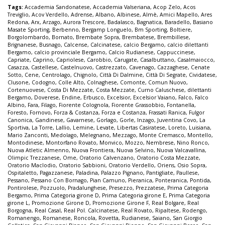
Tags:
Accademia Sandonatese
,
Accademia Valseriana
,
Acop Zelo
,
Acos
Treviglio
,
Acov Verdello
,
Adrense
,
Albano
,
Albinese
,
Almè
,
Amici Mapello
,
Ares
Redona
,
Arx
,
Arzago
,
Aurora Trescore
,
Badalasco
,
Bagnatica
,
Baradello
,
Basiano
Masate Sporting
,
Berbenno
,
Bergamp Longuelo
,
Bm Sporting
,
Boltiere
,
Borgolombardo
,
Bornato
,
Brembate Sopra
,
Brembatese
,
Brembillese
,
Brignanese
,
Busnago
,
Calcense
,
Calcinatese
,
calcio Bergamo
,
calcio dilettanti
Bergamo
,
calcio provinciale Bergamo
,
Calcio Rudianese
,
Cappuccinese
,
Capriate
,
Caprino
,
Capriolese
,
Carobbio
,
Carugate
,
Casalbuttano
,
Casalmaiocco
,
Casazza
,
Castellese
,
Castelnuovo
,
Castrezzato
,
Cavenago
,
Cazzaghese
,
Cenate
Sotto
,
Cene
,
Centrolago
,
Chignolo
,
Città Di Dalmine
,
Città Di Segrate
,
Cividatese
,
Clusone
,
Codogno
,
Colle Alto
,
Colnaghese
,
Comonte
,
Comun Nuovo
,
Cortenuovese
,
Costa Di Mezzate
,
Costa Mezzate
,
Curno Caluschese
,
dilettanti
Bergamo
,
Doverese
,
Endine
,
Erbusco
,
Excelsior
,
Excelsior Vaiano
,
Falco
,
Falco
Albino
,
Fara
,
Filago
,
Fiorente Colognola
,
Fiorente Grassobbio
,
Fontanella
,
Foresto
,
Fornovo
,
Forza & Costanza
,
Forza e Costanza
,
Frassati Ranica
,
Fulgor
Canonica
,
Gandinese
,
Gavarnese
,
Gorlago
,
Gorle
,
Inzago
,
Juventina Covo
,
La
Sportiva
,
La Torre
,
Lallio
,
Lemine
,
Levate
,
Libertas Casiratese
,
Loreto
,
Luisiana
,
Mario Zanconti
,
Medolago
,
Melegnano
,
Mezzago
,
Monte Cremasco
,
Montello
,
Montodinese
,
Montorfano Rovato
,
Monvico
,
Mozzo
,
Nembrese
,
Nino Ronco
,
Nuova Atletic Almenno
,
Nuova Frontiera
,
Nuova Selvino
,
Nuova Valcavallina
,
Olimpic Trezzanese
,
Ome
,
Oratorio Calvenzano
,
Oratorio Costa Mezzate
,
Oratorio Maclodio
,
Oratorio Sabbioni
,
Oratorio Verdello
,
Oriens
,
Osio Sopra
,
Ospitaletto
,
Pagazzanese
,
Paladina
,
Palazzo Pignano
,
Pantigliate
,
Paullese
,
Pessano
,
Pessano Con Bornago
,
Pian Camuno
,
Pieranica
,
Ponteranica
,
Pontida
,
Pontirolese
,
Pozzuolo
,
Pradalunghese
,
Presezzo
,
Prezzatese
,
Prima Categoria
Bergamo
,
Prima Categoria girone D
,
Prima Categoria girone E
,
Prima Categoria
girone L
,
Promozione Girone D
,
Promozione Girone F
,
Real Bolgare
,
Real
Borgogna
,
Real Casal
,
Real Pol. Calcinatese
,
Real Rovato
,
Ripaltese
,
Rodengo
,
Romanengo
,
Romanese
,
Roncola
,
Rovetta
,
Rudianese
,
Saiano
,
San Giorgio