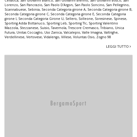
Cellatica
,
San Giovanni Bianco
,
San Giovanni Bienno
,
San Giovanni Bosco
,
San
Lorenzo
,
San Pancrazio
,
San Paolo D'Argon
,
San Paolo Soncino
,
San Pellegrino
,
Scannabuese
,
Sebinia
,
Seconda Categoria girone A
,
Seconda Categoria girone B
,
Seconda Categoria girone C
,
Seconda Categoria girone E
,
Seconda Categoria
girone I
,
Seconda Categoria Girone U
,
Sellero
,
Solleone
,
Soresinese
,
Spinese
,
Sporting Adda Bottanuco
,
Sporting Leb
,
Sporting Tlc
,
Sporting Valentino
Mazzola
,
Stezzanese
,
Suisio
,
Tavernola
,
Trescore Cremasco
,
Tribiano
,
Unica
Futura
,
Unitas Coccaglio
,
Uso Zanica
,
Valcalepio
,
Valle Imagna
,
Valtrighe
,
Verdellinese
,
Vertovese
,
Vidalengo
,
Villese
,
Voluntas Osio
,
Zogno 98
LEGGI TUTTO