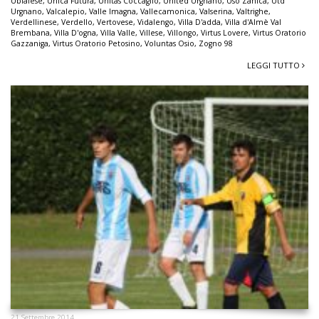
Ubialese
,
Unica Futura
,
Unitas Coccaglio
,
United Urgnano
,
Uso Zanica
,
Utd
Urgnano
,
Valcalepio
,
Valle Imagna
,
Vallecamonica
,
Valserina
,
Valtrighe
,
Verdellinese
,
Verdello
,
Vertovese
,
Vidalengo
,
Villa D'adda
,
Villa d'Almè Val
Brembana
,
Villa D'ogna
,
Villa Valle
,
Villese
,
Villongo
,
Virtus Lovere
,
Virtus Oratorio
Gazzaniga
,
Virtus Oratorio Petosino
,
Voluntas Osio
,
Zogno 98
LEGGI TUTTO
21 Settembre 2014