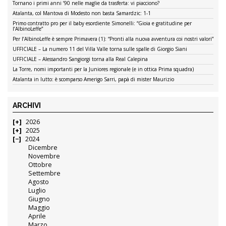
Tornano i primi anni ’90 nelle maglie da trasferta: vi piacciono?
Atalanta, col Mantova di Modesto non basta Samardzic: 1-1
Primo contratto pro per il baby esordiente Simonelli: “Gioia e gratitudine per
l’AlbinoLeffe”
Per l’AlbinoLeffe è sempre Primavera (1): “Pronti alla nuova avventura coi nostri valori”
UFFICIALE – La numero 11 del Villa Valle torna sulle spalle di Giorgio Siani
UFFICIALE – Alessandro Sangiorgi torna alla Real Calepina
La Torre, nomi importanti per la Juniores regionale (e in ottica Prima squadra)
Atalanta in lutto: è scomparso Amerigo Sarri, papà di mister Maurizio
ARCHIVI
2026
2025
2024
Dicembre
Novembre
Ottobre
Settembre
Agosto
Luglio
Giugno
Maggio
Aprile
Marzo