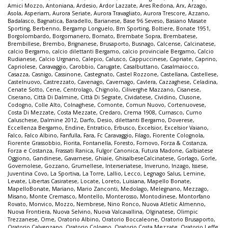
Amici Mozzo
,
Antoniana
,
Ardesio
,
Ardor Lazzate
,
Ares Redona
,
Arx
,
Arzago
,
Asola
,
Asperiam
,
Aurora Seriate
,
Aurora Travagliato
,
Aurora Trescore
,
Azzano
,
Badalasco
,
Bagnatica
,
Baradello
,
Barianese
,
Base 96 Seveso
,
Basiano Masate
Sporting
,
Berbenno
,
Bergamp Longuelo
,
Bm Sporting
,
Boltiere
,
Bonate 1951
,
Borgolombardo
,
Borgomanero
,
Bornato
,
Brembate Sopra
,
Brembatese
,
Brembillese
,
Brembo
,
Brignanese
,
Brusaporto
,
Busnago
,
Calcense
,
Calcinatese
,
calcio Bergamo
,
calcio dilettanti Bergamo
,
calcio provinciale Bergamo
,
Calcio
Rudianese
,
Calcio Urgnano
,
Calepio
,
Calusco
,
Cappuccinese
,
Capriate
,
Caprino
,
Capriolese
,
Caravaggio
,
Carobbio
,
Carugate
,
Casalbuttano
,
Casalmaiocco
,
Casazza
,
Casnigo
,
Cassinone
,
Castegnato
,
Castel Rozzone
,
Castellana
,
Castellese
,
Castelnuovo
,
Castrezzato
,
Cavenago
,
Cavernago
,
Cavlera
,
Cazzaghese
,
Celadina
,
Cenate Sotto
,
Cene
,
Centrolago
,
Chignolo
,
Ciliverghe Mazzano
,
Cisanese
,
Ciserano
,
Città Di Dalmine
,
Città Di Segrate
,
Cividatese
,
Cividino
,
Clusone
,
Codogno
,
Colle Alto
,
Colnaghese
,
Comonte
,
Comun Nuovo
,
Cortenuovese
,
Costa Di Mezzate
,
Costa Mezzate
,
Credaro
,
Crema 1908
,
Curnasco
,
Curno
Caluschese
,
Dalmine 2012
,
Darfo
,
Desio
,
dilettanti Bergamo
,
Doverese
,
Eccellenza Bergamo
,
Endine
,
Entratico
,
Erbusco
,
Excelsior
,
Excelsior Vaiano
,
Falco
,
Falco Albino
,
Fanfulla
,
Fara
,
Fc Caravaggio
,
Filago
,
Fiorente Colognola
,
Fiorente Grassobbio
,
Fiorita
,
Fontanella
,
Foresto
,
Fornovo
,
Forza & Costanza
,
Forza e Costanza
,
Frassati Ranica
,
Fulgor Canonica
,
Futura Madone
,
Galbiatese
Oggiono
,
Gandinese
,
Gavarnese
,
Ghiaie
,
GhisalbeseCalcinatese
,
Gorlago
,
Gorle
,
Governolese
,
Gozzano
,
Grumellese
,
Interseriatese
,
Inveruno
,
Inzago
,
Issese
,
Juventina Covo
,
La Sportiva
,
La Torre
,
Lallio
,
Lecco
,
Legnago Salus
,
Lemine
,
Levate
,
Libertas Casiratese
,
Locate
,
Loreto
,
Luisiana
,
Mapello Bonate
,
MapelloBonate
,
Mariano
,
Mario Zanconti
,
Medolago
,
Melegnano
,
Mezzago
,
Misano
,
Monte Cremasco
,
Montello
,
Monterosso
,
Montodinese
,
Montorfano
Rovato
,
Monvico
,
Mozzo
,
Nembrese
,
Nino Ronco
,
Nuova Atletic Almenno
,
Nuova Frontiera
,
Nuova Selvino
,
Nuova Valcavallina
,
Olginatese
,
Olimpic
Trezzanese
,
Ome
,
Oratorio Albino
,
Oratorio Boccaleone
,
Oratorio Brusaporto
,
Oratorio Calvenzano
,
Oratorio Cologno
,
Oratorio Costa Mezzate
,
Oratorio Leffe
,