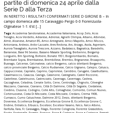
partite di domenica 24 aprile dalla
Serie D alla Terza
IN NERETTO I RISULTATI CONFERMATI SERIE D GIRONE B – In
campo domenica alle 15 Caravaggio-Pergo 0-0 Fiorenzuola-
Olginatese 1-1: 6’st […]
Tags:
Accademia Sandonatese
,
Accademia Valseriana
,
Acop Zelo
,
Acos
Treviglio
,
Acov Verdello
,
Adrarese
,
Adrense
,
Agnelli Olimpia
,
Albano
,
Albinese
,
Almè
,
Alzanese
,
Amatori 85
,
Amici Antegnate
,
Amici Mapello
,
Amici Mozzo
,
Antoniana
,
Ardesio
,
Ardor Lazzate
,
Ares Redona
,
Arx
,
Arzago
,
Asola
,
Asperiam
,
Aurora Travagliato
,
Aurora Trescore
,
Azzano
,
Badalasco
,
Bagnatica
,
Baradello
,
Barianese
,
Base 96 Seveso
,
Basiano Masate Sporting
,
Berbenno
,
Bergamp
Longuelo
,
Bm Sporting
,
Boltiere
,
Bonate 1951
,
Borgolombardo
,
Bornato
,
Brembate Sopra
,
Brembatese
,
Brembillese
,
Brembo
,
Brignanese
,
Brusaporto
,
Busnago
,
Calcense
,
Calcinatese
,
calcio Bergamo
,
calcio dilettanti Bergamo
,
calcio provinciale Bergamo
,
Calcio Rudianese
,
Calcio Urgnano
,
Calepio
,
Calusco
,
Cappuccinese
,
Capriate
,
Caprino
,
Capriolese
,
Carobbio
,
Carugate
,
Casalbuttano
,
Casalmaiocco
,
Casazza
,
Casnigo
,
Cassinone
,
Castegnato
,
Castel Rozzone
,
Castellese
,
Castelnuovo
,
Castrezzato
,
Cavenago
,
Cavernago
,
Cavlera
,
Cazzaghese
,
Celadina
,
Cenate Sotto
,
Cene
,
Centrolago
,
Chignolo
,
Ciliverghe
Mazzano
,
Cisanese
,
Ciserano
,
Città Di Dalmine
,
Città Di Segrate
,
Cividatese
,
Cividino
,
Clusone
,
Codogno
,
Colle Alto
,
Colnaghese
,
Comonte
,
Comun Nuovo
,
Cortenuovese
,
Costa Di Mezzate
,
Costa Mezzate
,
Credaro
,
Crema 1908
,
Curnasco
,
Curno Caluschese
,
Dalmine 2012
,
Desio
,
dilettanti Bergamo
,
Doverese
,
Eccellenza Bergamo
,
Eccellenza Girone B
,
Eccellenza Girone C
,
Endine
,
Entratico
,
Erbusco
,
Excelsior
,
Excelsior Vaiano
,
Falco
,
Falco Albino
,
Fanfulla
,
Fara
,
Fc Caravaggio
,
Filago
,
Fiorente Colognola
,
Fiorente Grassobbio
,
Fiorita
,
Fontanella
,
Foresto
,
Fornovo
,
Forza & Costanza
,
Forza e Costanza
,
Frassati