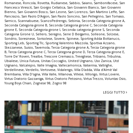
Romanese
,
Roncola
,
Rovetta
,
Rudianese
,
Sabbio
,
Saiano
,
Sambonifacese
,
San
Francesco Virescit
,
San Giorgio Cellatica
,
San Giovanni Bianco
,
San Giovanni
Bienno
,
San Giovanni Bosco
,
San Leone
,
San Lorenzo
,
San Martino Leffe
,
San
Pancrazio
,
San Paolo D'Argon
,
San Paolo Soncino
,
San Pellegrino
,
San Tomaso
,
Sarnico
,
Scannabuese
,
ScanzoPedrengo
,
Sebinia
,
Seconda Categoria girone A
,
Seconda Categoria girone B
,
Seconda Categoria girone C
,
Seconda Categoria
girone E
,
Seconda Categoria girone I
,
Seconda categoria girone S
,
Seconda
Categoria Girone U
,
Sellero
,
Seregno
,
Serie D Bergamo
,
Solleone
,
Solzese
,
Sondrio
,
Soresinese
,
Sorisolese
,
Sovere
,
Spinese
,
Sporting Adda Bottanuco
,
Sporting Leb
,
Sporting Tlc
,
Sporting Valentino Mazzola
,
Sportiva Azzano
,
Stezzanese
,
Suisio
,
Tavernola
,
Terza Categoria girone A
,
Terza Categoria girone
B
,
Terza Categoria girone C
,
Terza Categoria girone D
,
Terza Categoria girone E
,
Torre De' Roveri
,
Trealbe
,
Trescore Cremasco
,
Trevigliese
,
Tribiano
,
Tribulina
,
Ubialese
,
Unica Futura
,
Unitas Coccaglio
,
United Urgnano
,
Uso Zanica
,
Utd
Urgnano
,
Valcalepio
,
Valle Imagna
,
Vallecamonica
,
Valserina
,
Valtrighe
,
Verdellinese
,
Verdello
,
Vertovese
,
Vidalengo
,
Villa D'adda
,
Villa d'Almè Val
Brembana
,
Villa D'ogna
,
Villa Valle
,
Villanova
,
Villese
,
Villongo
,
Virtus Lovere
,
Virtus Oratorio Gazzaniga
,
Virtus Oratorio Petosino
,
Virtus Trezzo
,
Voluntas Osio
,
Young Boys Chiari
,
Zognese 98
,
Zogno 98
LEGGI TUTTO