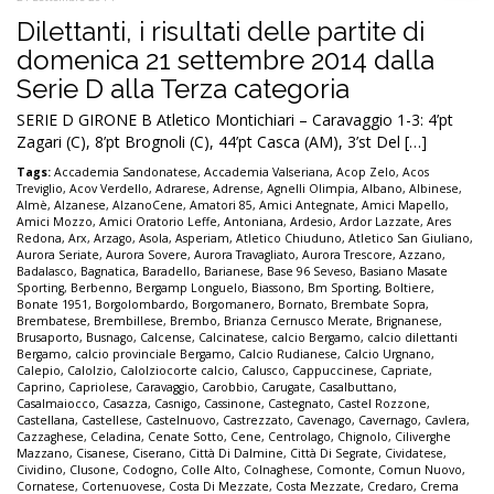
Dilettanti, i risultati delle partite di
domenica 21 settembre 2014 dalla
Serie D alla Terza categoria
SERIE D GIRONE B Atletico Montichiari – Caravaggio 1-3: 4’pt
Zagari (C), 8’pt Brognoli (C), 44’pt Casca (AM), 3’st Del […]
Tags:
Accademia Sandonatese
,
Accademia Valseriana
,
Acop Zelo
,
Acos
Treviglio
,
Acov Verdello
,
Adrarese
,
Adrense
,
Agnelli Olimpia
,
Albano
,
Albinese
,
Almè
,
Alzanese
,
AlzanoCene
,
Amatori 85
,
Amici Antegnate
,
Amici Mapello
,
Amici Mozzo
,
Amici Oratorio Leffe
,
Antoniana
,
Ardesio
,
Ardor Lazzate
,
Ares
Redona
,
Arx
,
Arzago
,
Asola
,
Asperiam
,
Atletico Chiuduno
,
Atletico San Giuliano
,
Aurora Seriate
,
Aurora Sovere
,
Aurora Travagliato
,
Aurora Trescore
,
Azzano
,
Badalasco
,
Bagnatica
,
Baradello
,
Barianese
,
Base 96 Seveso
,
Basiano Masate
Sporting
,
Berbenno
,
Bergamp Longuelo
,
Biassono
,
Bm Sporting
,
Boltiere
,
Bonate 1951
,
Borgolombardo
,
Borgomanero
,
Bornato
,
Brembate Sopra
,
Brembatese
,
Brembillese
,
Brembo
,
Brianza Cernusco Merate
,
Brignanese
,
Brusaporto
,
Busnago
,
Calcense
,
Calcinatese
,
calcio Bergamo
,
calcio dilettanti
Bergamo
,
calcio provinciale Bergamo
,
Calcio Rudianese
,
Calcio Urgnano
,
Calepio
,
Calolzio
,
Calolziocorte calcio
,
Calusco
,
Cappuccinese
,
Capriate
,
Caprino
,
Capriolese
,
Caravaggio
,
Carobbio
,
Carugate
,
Casalbuttano
,
Casalmaiocco
,
Casazza
,
Casnigo
,
Cassinone
,
Castegnato
,
Castel Rozzone
,
Castellana
,
Castellese
,
Castelnuovo
,
Castrezzato
,
Cavenago
,
Cavernago
,
Cavlera
,
Cazzaghese
,
Celadina
,
Cenate Sotto
,
Cene
,
Centrolago
,
Chignolo
,
Ciliverghe
Mazzano
,
Cisanese
,
Ciserano
,
Città Di Dalmine
,
Città Di Segrate
,
Cividatese
,
Cividino
,
Clusone
,
Codogno
,
Colle Alto
,
Colnaghese
,
Comonte
,
Comun Nuovo
,
Cornatese
,
Cortenuovese
,
Costa Di Mezzate
,
Costa Mezzate
,
Credaro
,
Crema