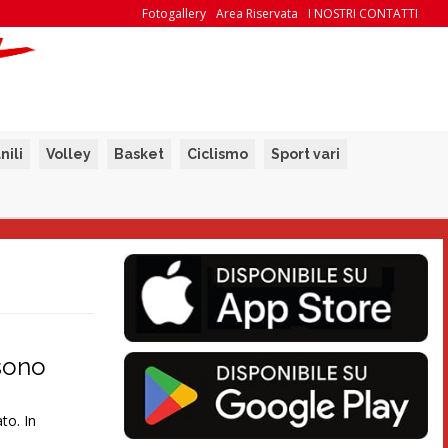
Fotogallery
Area Riservata
I NOSTRI CONTATTI
nili
Volley
Basket
Ciclismo
Sport vari
 sono
to. In