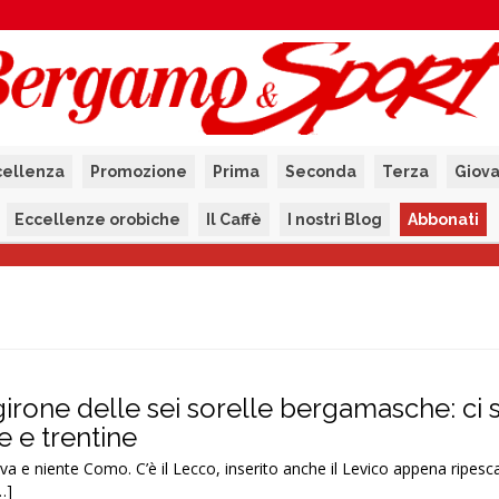
cellenza
Promozione
Prima
Seconda
Terza
Giova
Eccellenze orobiche
Il Caffè
I nostri Blog
Abbonati
 girone delle sei sorelle bergamasche: ci
e e trentine
a e niente Como. C’è il Lecco, inserito anche il Levico appena ripesca
…]