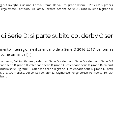
ggio
,
Ciliverghe
,
Ciserano
,
Como
,
Crema
,
Darfo
,
Dro
,
girone B serie D 2017 2018
,
gironi 
Pergolettese
,
Pontisola
,
Pro Patria
,
Rezzato
,
Scanzo
,
Serie D Girone B
,
Serie D girone 
 di Serie D: si parte subito col derby Cis
timento interregionale il calendario della Serie D 2016-2017. Le formaz
 come ormai da […]
ergamasco
,
Calcio dilettanti
,
calendari Serie D
,
calendario Serie D
,
calendario Serie D 
dario serie D girone B
,
calendario serie D girone C
,
calendario serie D girone D
,
calenda
endario serie D girone G
,
calendario serie D girone H
,
calendario serie D girone I
,
Carav
o
,
Dro
,
Grumellese
,
Lecco
,
Levico
,
Monza
,
Olginatese
,
Pergolettese
,
Pontisola
,
Pro Patr
olzano