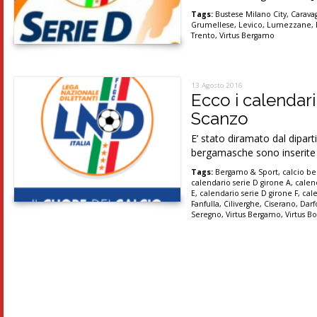
Tags:
Bustese Milano City
,
Carava
Grumellese
,
Levico
,
Lumezzane
,
Trento
,
Virtus Bergamo
13 Agosto 2016
Ecco i calendari
Scanzo
E’ stato diramato dal dipar
bergamasche sono inserite
Tags:
Bergamo & Sport
,
calcio b
calendario serie D girone A
,
calen
E
,
calendario serie D girone F
,
cal
Fanfulla
,
Ciliverghe
,
Ciserano
,
Darf
Seregno
,
Virtus Bergamo
,
Virtus B