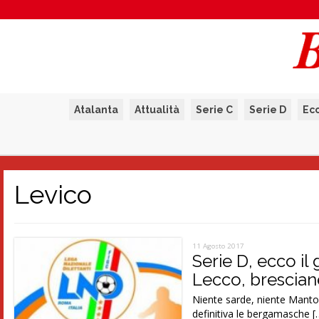
Atalanta
Attualità
Serie C
Serie D
Ec
Levico
11 Agosto 2017
Serie D, ecco il
Lecco, brescian
Niente sarde, niente Mantov
definitiva le bergamasche [