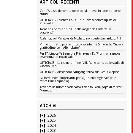
ARTICOLI RECENTI
Con l’Arezzo domenica come col Mantova: in sede e a porte
chiuse
UFFICIALE – Lorenzo Poli è un nuovo centrocampista del
Villa Valle
Tornano i primi anni ’90 nelle maglie da trasferta: vi
piacciono?
Atalanta, col Mantova di Modesto non basta Samardzic: 1-1
Primo contratto pro per il baby esordiente Simonelli: “Gioia e
gratitudine per l’AlbinoLeffe”
Per l’AlbinoLeffe è sempre Primavera (1): “Pronti alla nuova
avventura coi nostri valori”
UFFICIALE – La numero 11 del Villa Valle torna sulle spalle di
Giorgio Siani
UFFICIALE – Alessandro Sangiorgi torna alla Real Calepina
La Torre, nomi importanti per la Juniores regionale (e in
ottica Prima squadra)
Atalanta in lutto: è scomparso Amerigo Sarri, papà di mister
Maurizio
ARCHIVI
2026
2025
2024
2023