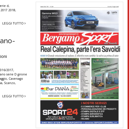
serie d
,
B 2017 2018
,
LEGGI TUTTO
erano-
ioni
2016/2017
,
rio serie D girone
aggio
,
Cavenago
ia
,
Scanzo
,
LEGGI TUTTO