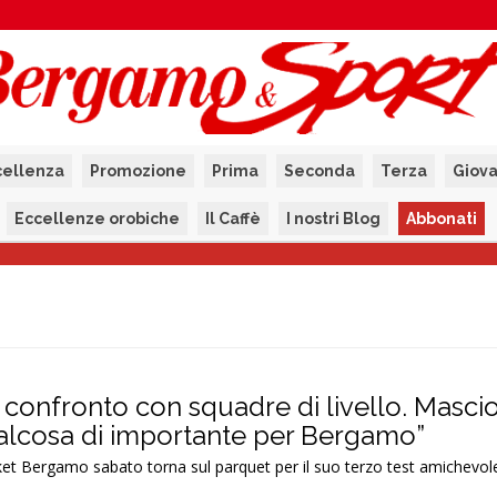
cellenza
Promozione
Prima
Seconda
Terza
Giova
Eccellenze orobiche
Il Caffè
I nostri Blog
Abbonati
 confronto con squadre di livello. Mascio
alcosa di importante per Bergamo”
t Bergamo sabato torna sul parquet per il suo terzo test amichevole