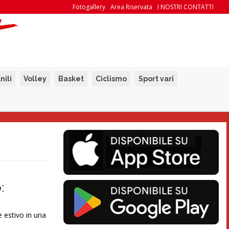
Fotogallery
Area Riservata
I NOSTRI CONTATTI
nili
Volley
Basket
Ciclismo
Sport vari
:
 estivo in una