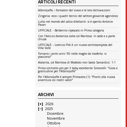
ARTICOLI RECENTI
AlbinoLeffe, i formatori del vivaio e le loro dichiarazioni
Zingonia: ecco i quadri tecnici del settore giovanile agonistico
Lutto nel mondo del calcio dilettanti: si è spento Antonio
Pavan
UFFICIALE – Berbenno ripescato in Prima categoria
Con l’Arezzo domenica come col Mantova: in sede e a porte
chiuse
UFFICIALE – Lorenzo Poli è un nuovo centrocampista del
Villa Valle
Tornano i primi anni ’90 nelle maglie da trasferta: vi
piacciono?
Atalanta, col Mantova di Modesto non basta Samardzic: 1-1
Primo contratto pro per il baby esordiente Simonelli: “Gioia e
gratitudine per l’AlbinoLeffe”
Per l’AlbinoLeffe è sempre Primavera (1): “Pronti alla nuova
avventura coi nostri valori”
ARCHIVI
2026
2025
Dicembre
Novembre
Ottobre