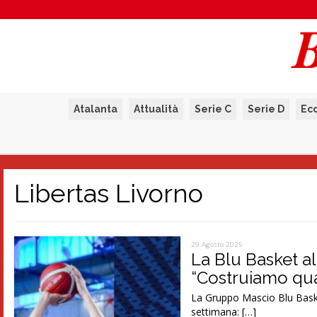
Atalanta
Attualità
Serie C
Serie D
Ec
Libertas Livorno
29 Agosto 2025
La Blu Basket al
“Costruiamo qu
La Gruppo Mascio Blu Baske
settimana: […]