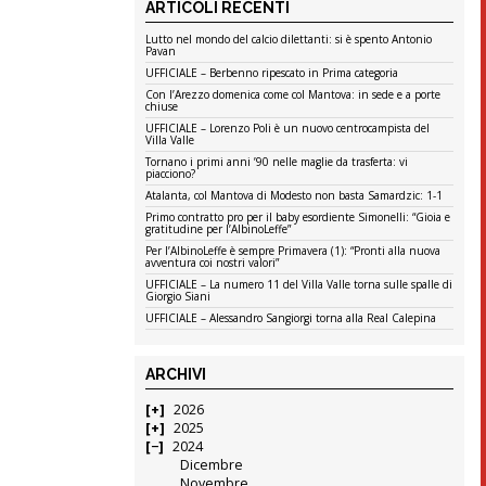
ARTICOLI RECENTI
Lutto nel mondo del calcio dilettanti: si è spento Antonio
Pavan
UFFICIALE – Berbenno ripescato in Prima categoria
Con l’Arezzo domenica come col Mantova: in sede e a porte
chiuse
UFFICIALE – Lorenzo Poli è un nuovo centrocampista del
Villa Valle
Tornano i primi anni ’90 nelle maglie da trasferta: vi
piacciono?
Atalanta, col Mantova di Modesto non basta Samardzic: 1-1
Primo contratto pro per il baby esordiente Simonelli: “Gioia e
gratitudine per l’AlbinoLeffe”
Per l’AlbinoLeffe è sempre Primavera (1): “Pronti alla nuova
avventura coi nostri valori”
UFFICIALE – La numero 11 del Villa Valle torna sulle spalle di
Giorgio Siani
UFFICIALE – Alessandro Sangiorgi torna alla Real Calepina
ARCHIVI
2026
2025
2024
Dicembre
Novembre