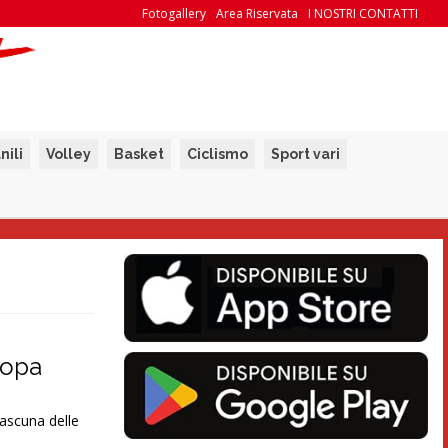
Fotogallery
Area Riservata
I NOSTRI CONTATTI
nili
Volley
Basket
Ciclismo
Sport vari
uropa
iascuna delle