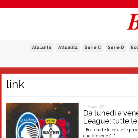
Atalanta
Attualità
Serie C
Serie D
Ec
link
11 Maggio 2024
Da lunedì a vener
League: tutte le
Ecco tutte le info e le proc
due tifoserie […]