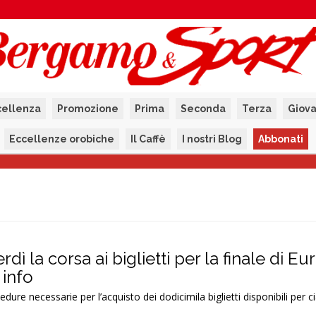
cellenza
Promozione
Prima
Seconda
Terza
Giova
Eccellenze orobiche
Il Caffè
I nostri Blog
Abbonati
dì la corsa ai biglietti per la finale di E
 info
edure necessarie per l’acquisto dei dodicimila biglietti disponibili per c