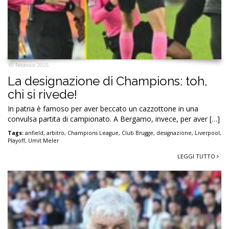
10 Febbraio 2025
La designazione di Champions: toh,
chi si rivede!
In patria è famoso per aver beccato un cazzottone in una
convulsa partita di campionato. A Bergamo, invece, per aver […]
Tags:
anfield
,
arbitro
,
Champions League
,
Club Brugge
,
designazione
,
Liverpool
,
Playoff
,
Umit Meler
LEGGI TUTTO