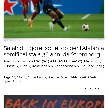
18 Aprile 2024
Salah di rigore, solletico per l’Atalanta
semifinalista a 36 anni da Stromberg
Atalanta – Liverpool 0-1 (0-1) ATALANTA (3-4-1-2): Musso 6,5;
Djimsiti 7, Hien 7, Kolasinac 6,5; Zappacosta 6,5, De Roon (cap.)
[…]
Tags:
0-1
,
36 anni
,
Europa League
,
Liverpool
,
Momo Salah
,
quarti di finale
,
rigore
,
Ritorno
LEGGI TUTTO