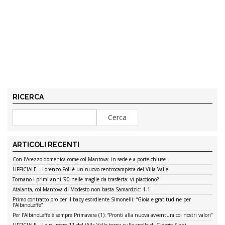
RICERCA
ARTICOLI RECENTI
Con l’Arezzo domenica come col Mantova: in sede e a porte chiuse
UFFICIALE – Lorenzo Poli è un nuovo centrocampista del Villa Valle
Tornano i primi anni ’90 nelle maglie da trasferta: vi piacciono?
Atalanta, col Mantova di Modesto non basta Samardzic: 1-1
Primo contratto pro per il baby esordiente Simonelli: “Gioia e gratitudine per
l’AlbinoLeffe”
Per l’AlbinoLeffe è sempre Primavera (1): “Pronti alla nuova avventura coi nostri valori”
UFFICIALE – La numero 11 del Villa Valle torna sulle spalle di Giorgio Siani