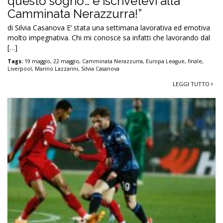
questo sogno… e iscrivetevi alla
Camminata Nerazzurra!”
di Silvia Casanova E’ stata una settimana lavorativa ed emotiva
molto impegnativa. Chi mi conosce sa infatti che lavorando dal
[…]
Tags:
19 maggio
,
22 maggio
,
Camminata Nerazzurra
,
Europa League
,
finale
,
Liverpool
,
Marino Lazzarini
,
Silvia Casanova
LEGGI TUTTO