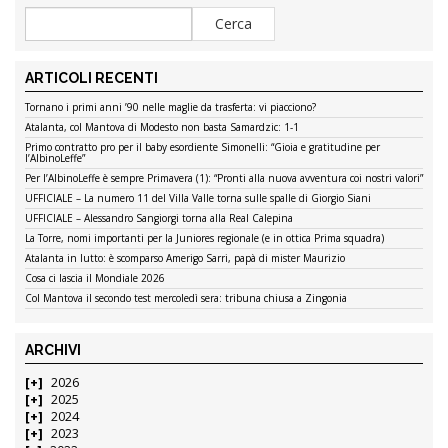
ARTICOLI RECENTI
Tornano i primi anni ’90 nelle maglie da trasferta: vi piacciono?
Atalanta, col Mantova di Modesto non basta Samardzic: 1-1
Primo contratto pro per il baby esordiente Simonelli: “Gioia e gratitudine per
l’AlbinoLeffe”
Per l’AlbinoLeffe è sempre Primavera (1): “Pronti alla nuova avventura coi nostri valori”
UFFICIALE – La numero 11 del Villa Valle torna sulle spalle di Giorgio Siani
UFFICIALE – Alessandro Sangiorgi torna alla Real Calepina
La Torre, nomi importanti per la Juniores regionale (e in ottica Prima squadra)
Atalanta in lutto: è scomparso Amerigo Sarri, papà di mister Maurizio
Cosa ci lascia il Mondiale 2026
Col Mantova il secondo test mercoledì sera: tribuna chiusa a Zingonia
ARCHIVI
2026
2025
2024
2023