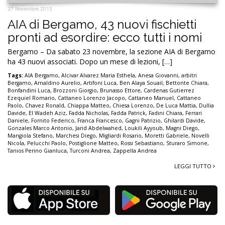
27 Novembre 2013
AIA di Bergamo, 43 nuovi fischietti
pronti ad esordire: ecco tutti i nomi
Bergamo – Da sabato 23 novembre, la sezione AIA di Bergamo
ha 43 nuovi associati. Dopo un mese di lezioni, […]
Tags:
AIA Bergamo
,
Alcivar Alvarez Maria Esthela
,
Anesa Giovanni
,
arbitri
Bergamo
,
Arnaldino Aurelio
,
Artifoni Luca
,
Ben Alaya Souail
,
Bettonte Chiara
,
Bonfandini Luca
,
Brozzoni Giorgio
,
Brunasso Ettore
,
Cardenas Gutierrez
Ezequiel Romario
,
Cattaneo Lorenzo Jacopo
,
Cattaneo Manuel
,
Cattaneo
Paolo
,
Chavez Ronald
,
Chiappa Matteo
,
Chiesa Lorenzo
,
De Luca Mattia
,
Dullia
Davide
,
El Wadeh Aziz
,
Fadda Nicholas
,
Fadda Patrick
,
Fadini Chiara
,
Ferrari
Daniele
,
Fornito Federico
,
Franca Francesco
,
Gagni Patrizio
,
Ghilardi Davide
,
Gonzales Marco Antonio
,
Jarid Abdelwahed
,
Loukili Ayyoub
,
Magni Diego
,
Mangiola Stefano
,
Marchesi Diego
,
Migliardi Rosario
,
Moretti Gabriele
,
Novelli
Nicola
,
Pelucchi Paolo
,
Postiglione Matteo
,
Rossi Sebastiano
,
Sturaro Simone
,
Tanios Perino Gianluca
,
Turconi Andrea
,
Zappella Andrea
LEGGI TUTTO