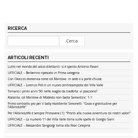
RICERCA
ARTICOLI RECENTI
Lutto nel mondo del calcio dilettanti: si è spento Antonio Pavan
UFFICIALE – Berbenno ripescato in Prima categoria
Con l’Arezzo domenica come col Mantova: in sede e a porte chiuse
UFFICIALE – Lorenzo Poli è un nuovo centrocampista del Villa Valle
Tornano i primi anni ’90 nelle maglie da trasferta: vi piacciono?
Atalanta, col Mantova di Modesto non basta Samardzic: 1-1
Primo contratto pro per il baby esordiente Simonelli: “Gioia e gratitudine per
l’AlbinoLeffe”
Per l’AlbinoLeffe è sempre Primavera (1): “Pronti alla nuova avventura coi nostri valori”
UFFICIALE – La numero 11 del Villa Valle torna sulle spalle di Giorgio Siani
UFFICIALE – Alessandro Sangiorgi torna alla Real Calepina