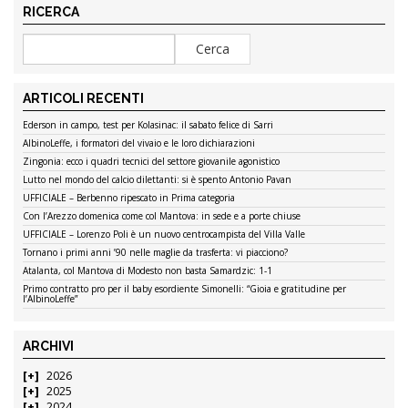
RICERCA
ARTICOLI RECENTI
Ederson in campo, test per Kolasinac: il sabato felice di Sarri
AlbinoLeffe, i formatori del vivaio e le loro dichiarazioni
Zingonia: ecco i quadri tecnici del settore giovanile agonistico
Lutto nel mondo del calcio dilettanti: si è spento Antonio Pavan
UFFICIALE – Berbenno ripescato in Prima categoria
Con l’Arezzo domenica come col Mantova: in sede e a porte chiuse
UFFICIALE – Lorenzo Poli è un nuovo centrocampista del Villa Valle
Tornano i primi anni ’90 nelle maglie da trasferta: vi piacciono?
Atalanta, col Mantova di Modesto non basta Samardzic: 1-1
Primo contratto pro per il baby esordiente Simonelli: “Gioia e gratitudine per
l’AlbinoLeffe”
ARCHIVI
2026
2025
2024