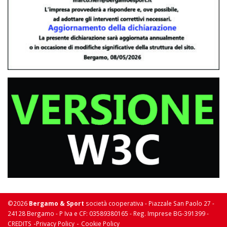
©2026
Bergamo & Sport
società cooperativa - Piazzale San Paolo 27 -
24128 Bergamo - P Iva e CF: 03589380165 - Reg. Imprese BG-391399 -
-
-
CREDITS
Privacy Policy
Cookie Policy