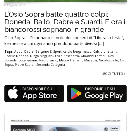
03 Agosto 2016
L’Osio Sopra batte quattro colpi:
Doneda, Bailo, Dabre e Suardi. E ora i
biancorossi sognano in grande
Osio Sopra – Risuonano le note dei concerti di “Libera la festa”,
kermesse a cui ogni anno prendono parte diversi […]
Tags:
Abdul Dabre
,
Bergamo & Sport
,
calcio bergamasco
,
Calcio dilettanti
,
Charlie Doneda
,
Diego Maggioni
,
Enzo Brischetto
,
Giovanni Ferrari
,
Luca
Doneda
,
Luca Fagiani
,
Mauro Savio
,
Mauro Tremani
,
Mazzola
,
Nicolas Bailo
,
Osio
Sopra
,
Pietro Suardi
,
Seconda Categoria
LEGGI TUTTO