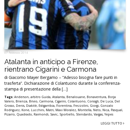
07 Febbraio 2014
Atalanta in anticipo a Firenze,
rientrano Cigarini e Carmona
di Giacomo Mayer Bergamo – “Adesso bisogna fare punti in
trasferta”. Dichiarazione di Colantuono durante la conferenza-
stampa di presentazione della […]
Tags:
Anderson
,
arbitro Guida
,
Atalanta
,
Benalouane
,
Bonaventura
,
Borja
Valero
,
Brienza
,
Brivio
,
Carmona
,
Cigarini
,
Colantuono
,
Consigli
,
De Luca
,
Del
Grosso
,
Denis
,
Diakitè
,
Estigarribia
,
Fiorentina
,
Frezzolini
,
Giorgi
,
Gonzalo
Rodriguez
,
Kone
,
Lucchini
,
Matri
,
Maxi Moralez
,
Montella
,
Neto
,
Nica
,
Pasqual
,
Pizarro
,
Quadrado
,
Raimondi
,
Savic
,
Sportiello
,
Stendardo
,
Vargas
,
Yepes
LEGGI TUTTO