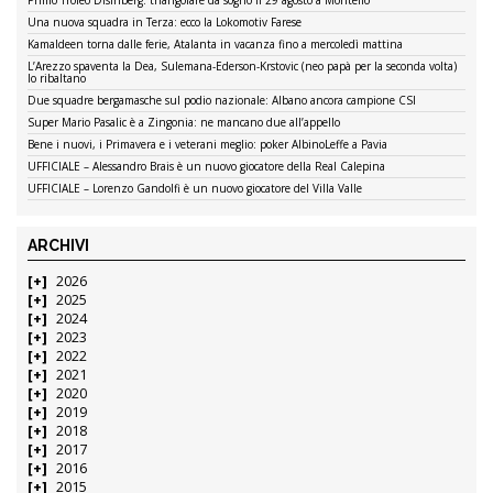
Primo Trofeo Disinberg: triangolare da sogno il 29 agosto a Montello
Una nuova squadra in Terza: ecco la Lokomotiv Farese
Kamaldeen torna dalle ferie, Atalanta in vacanza fino a mercoledì mattina
L’Arezzo spaventa la Dea, Sulemana-Ederson-Krstovic (neo papà per la seconda volta)
lo ribaltano
Due squadre bergamasche sul podio nazionale: Albano ancora campione CSI
Super Mario Pasalic è a Zingonia: ne mancano due all’appello
Bene i nuovi, i Primavera e i veterani meglio: poker AlbinoLeffe a Pavia
UFFICIALE – Alessandro Brais è un nuovo giocatore della Real Calepina
UFFICIALE – Lorenzo Gandolfi è un nuovo giocatore del Villa Valle
ARCHIVI
2026
2025
2024
2023
2022
2021
2020
2019
2018
2017
2016
2015