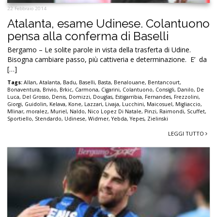
22 Febbraio 2014
Atalanta, esame Udinese. Colantuono
pensa alla conferma di Baselli
Bergamo – Le solite parole in vista della trasferta di Udine.
Bisogna cambiare passo, più cattiveria e determinazione. E’ da
[…]
Tags:
Allan
,
Atalanta
,
Badu
,
Baselli
,
Basta
,
Benalouane
,
Bentancourt
,
Bonaventura
,
Brivio
,
Brkic
,
Carmona
,
Cigarini
,
Colantuono
,
Consigli
,
Danilo
,
De
Luca
,
Del Grosso
,
Denis
,
Domizzi
,
Douglas
,
Estigarribia
,
Fernandes
,
Frezzolini
,
Giorgi
,
Guidolin
,
Kelava
,
Kone
,
Lazzari
,
Livaja
,
Lucchini
,
Maicosuel
,
Migliaccio
,
Mlinar
,
moralez
,
Muriel
,
Naldo
,
Nico Lopez Di Natale
,
Pinzi
,
Raimondi
,
Scuffet
,
Sportiello
,
Stendardo
,
Udinese
,
Widmer
,
Yebda
,
Yepes
,
Zielinski
LEGGI TUTTO