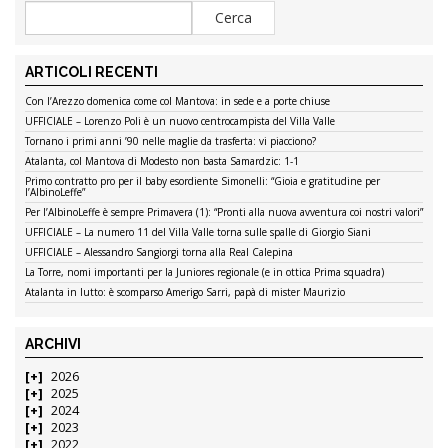
ARTICOLI RECENTI
Con l’Arezzo domenica come col Mantova: in sede e a porte chiuse
UFFICIALE – Lorenzo Poli è un nuovo centrocampista del Villa Valle
Tornano i primi anni ’90 nelle maglie da trasferta: vi piacciono?
Atalanta, col Mantova di Modesto non basta Samardzic: 1-1
Primo contratto pro per il baby esordiente Simonelli: “Gioia e gratitudine per
l’AlbinoLeffe”
Per l’AlbinoLeffe è sempre Primavera (1): “Pronti alla nuova avventura coi nostri valori”
UFFICIALE – La numero 11 del Villa Valle torna sulle spalle di Giorgio Siani
UFFICIALE – Alessandro Sangiorgi torna alla Real Calepina
La Torre, nomi importanti per la Juniores regionale (e in ottica Prima squadra)
Atalanta in lutto: è scomparso Amerigo Sarri, papà di mister Maurizio
ARCHIVI
2026
2025
2024
2023
2022