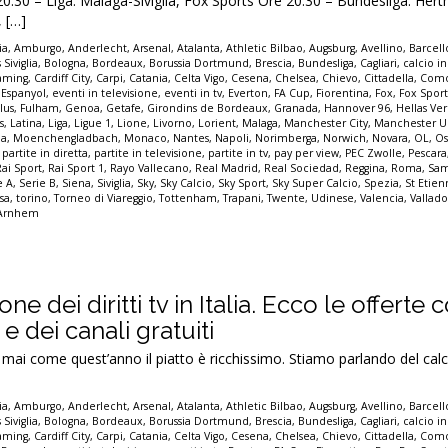
0 – Liga: Malaga-Siviglia, Fox Sports Ore 20.30 – Bundesliga: Herth
 […]
ia
,
Amburgo
,
Anderlecht
,
Arsenal
,
Atalanta
,
Athletic Bilbao
,
Augsburg
,
Avellino
,
Barcel
 Siviglia
,
Bologna
,
Bordeaux
,
Borussia Dortmund
,
Brescia
,
Bundesliga
,
Cagliari
,
calcio in
eaming
,
Cardiff City
,
Carpi
,
Catania
,
Celta Vigo
,
Cesena
,
Chelsea
,
Chievo
,
Cittadella
,
Com
,
Espanyol
,
eventi in televisione
,
eventi in tv
,
Everton
,
FA Cup
,
Fiorentina
,
Fox
,
Fox Spor
lus
,
Fulham
,
Genoa
,
Getafe
,
Girondins de Bordeaux
,
Granada
,
Hannover 96
,
Hellas Ve
s
,
Latina
,
Liga
,
Ligue 1
,
Lione
,
Livorno
,
Lorient
,
Malaga
,
Manchester City
,
Manchester U
a
,
Moenchengladbach
,
Monaco
,
Nantes
,
Napoli
,
Norimberga
,
Norwich
,
Novara
,
OL
,
Os
,
partite in diretta
,
partite in televisione
,
partite in tv
,
pay per view
,
PEC Zwolle
,
Pescara
Rai Sport
,
Rai Sport 1
,
Rayo Vallecano
,
Real Madrid
,
Real Sociedad
,
Reggina
,
Roma
,
Sam
e A
,
Serie B
,
Siena
,
Siviglia
,
Sky
,
Sky Calcio
,
Sky Sport
,
Sky Super Calcio
,
Spezia
,
St Etie
sa
,
torino
,
Torneo di Viareggio
,
Tottenham
,
Trapani
,
Twente
,
Udinese
,
Valencia
,
Vallado
 Arnhem
ione dei diritti tv in Italia. Ecco le offert
e dei canali gratuiti
mai come quest’anno il piatto è ricchissimo. Stiamo parlando del calci
ia
,
Amburgo
,
Anderlecht
,
Arsenal
,
Atalanta
,
Athletic Bilbao
,
Augsburg
,
Avellino
,
Barcel
 Siviglia
,
Bologna
,
Bordeaux
,
Borussia Dortmund
,
Brescia
,
Bundesliga
,
Cagliari
,
calcio in
eaming
,
Cardiff City
,
Carpi
,
Catania
,
Celta Vigo
,
Cesena
,
Chelsea
,
Chievo
,
Cittadella
,
Com