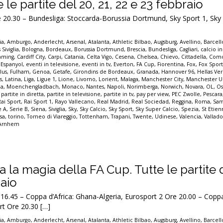
te le partite del 20, 21, 22 e 23 febbraio
0.30 – Bundesliga: Stoccarda-Borussia Dortmund, Sky Sport 1, Sky 
ia
,
Amburgo
,
Anderlecht
,
Arsenal
,
Atalanta
,
Athletic Bilbao
,
Augsburg
,
Avellino
,
Barcel
 Siviglia
,
Bologna
,
Bordeaux
,
Borussia Dortmund
,
Brescia
,
Bundesliga
,
Cagliari
,
calcio in
eaming
,
Cardiff City
,
Carpi
,
Catania
,
Celta Vigo
,
Cesena
,
Chelsea
,
Chievo
,
Cittadella
,
Com
,
Espanyol
,
eventi in televisione
,
eventi in tv
,
Everton
,
FA Cup
,
Fiorentina
,
Fox
,
Fox Spor
lus
,
Fulham
,
Genoa
,
Getafe
,
Girondins de Bordeaux
,
Granada
,
Hannover 96
,
Hellas Ve
s
,
Latina
,
Liga
,
Ligue 1
,
Lione
,
Livorno
,
Lorient
,
Malaga
,
Manchester City
,
Manchester U
a
,
Moenchengladbach
,
Monaco
,
Nantes
,
Napoli
,
Norimberga
,
Norwich
,
Novara
,
OL
,
Os
,
partite in diretta
,
partite in televisione
,
partite in tv
,
pay per view
,
PEC Zwolle
,
Pescara
Rai Sport
,
Rai Sport 1
,
Rayo Vallecano
,
Real Madrid
,
Real Sociedad
,
Reggina
,
Roma
,
Sam
e A
,
Serie B
,
Siena
,
Siviglia
,
Sky
,
Sky Calcio
,
Sky Sport
,
Sky Super Calcio
,
Spezia
,
St Etie
sa
,
torino
,
Torneo di Viareggio
,
Tottenham
,
Trapani
,
Twente
,
Udinese
,
Valencia
,
Vallado
 Arnhem
na la magia della FA Cup. Tutte le partite 
naio
45 – Coppa d’Africa: Ghana-Algeria, Eurosport 2 Ore 20.00 – Coppa 
rt Ore 20.30 […]
ia
,
Amburgo
,
Anderlecht
,
Arsenal
,
Atalanta
,
Athletic Bilbao
,
Augsburg
,
Avellino
,
Barcel