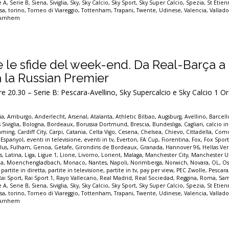
e A
,
Serie B
,
Siena
,
Siviglia
,
Sky
,
Sky Calcio
,
Sky Sport
,
Sky Super Calcio
,
Spezia
,
St Etie
sa
,
torino
,
Torneo di Viareggio
,
Tottenham
,
Trapani
,
Twente
,
Udinese
,
Valencia
,
Vallado
 Arnhem
tte le sfide del week-end. Da Real-Barça a 
a la Russian Premier
.30 – Serie B: Pescara-Avellino, Sky Supercalcio e Sky Calcio 1 Or
ia
,
Amburgo
,
Anderlecht
,
Arsenal
,
Atalanta
,
Athletic Bilbao
,
Augsburg
,
Avellino
,
Barcel
 Siviglia
,
Bologna
,
Bordeaux
,
Borussia Dortmund
,
Brescia
,
Bundesliga
,
Cagliari
,
calcio in
eaming
,
Cardiff City
,
Carpi
,
Catania
,
Celta Vigo
,
Cesena
,
Chelsea
,
Chievo
,
Cittadella
,
Com
,
Espanyol
,
eventi in televisione
,
eventi in tv
,
Everton
,
FA Cup
,
Fiorentina
,
Fox
,
Fox Spor
lus
,
Fulham
,
Genoa
,
Getafe
,
Girondins de Bordeaux
,
Granada
,
Hannover 96
,
Hellas Ve
s
,
Latina
,
Liga
,
Ligue 1
,
Lione
,
Livorno
,
Lorient
,
Malaga
,
Manchester City
,
Manchester U
a
,
Moenchengladbach
,
Monaco
,
Nantes
,
Napoli
,
Norimberga
,
Norwich
,
Novara
,
OL
,
Os
,
partite in diretta
,
partite in televisione
,
partite in tv
,
pay per view
,
PEC Zwolle
,
Pescara
Rai Sport
,
Rai Sport 1
,
Rayo Vallecano
,
Real Madrid
,
Real Sociedad
,
Reggina
,
Roma
,
Sam
e A
,
Serie B
,
Siena
,
Siviglia
,
Sky
,
Sky Calcio
,
Sky Sport
,
Sky Super Calcio
,
Spezia
,
St Etie
sa
,
torino
,
Torneo di Viareggio
,
Tottenham
,
Trapani
,
Twente
,
Udinese
,
Valencia
,
Vallado
 Arnhem