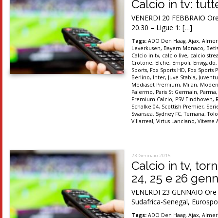
Calcio in tv: tut
VENERDI 20 FEBBRAIO Ore 2
20.30 – Ligue 1: […]
Tags:
ADO Den Haag
,
Ajax
,
Almer
Leverkusen
,
Bayern Monaco
,
Betis
Calcio in tv
,
calcio live
,
calcio str
Crotone
,
Elche
,
Empoli
,
Envigado
Sports
,
Fox Sports HD
,
Fox Sports P
Berlino
,
Inter
,
Juve Stabia
,
Juventu
Mediaset Premium
,
Milan
,
Moden
Palermo
,
Paris St Germain
,
Parma
Premium Calcio
,
PSV Eindhoven
,
Schalke 04
,
Scottish Premier
,
Seri
Swansea
,
Sydney FC
,
Ternana
,
Tolo
Villarreal
,
Virtus Lanciano
,
Vitesse
23 Gennaio 2015
Calcio in tv, tor
24, 25 e 26 gen
VENERDI 23 GENNAIO Ore 16.
Sudafrica-Senegal, Eurospo
Tags:
ADO Den Haag
,
Ajax
,
Almer