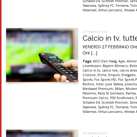
Schalke 04
,
Scottish Premier
,
Seri
Swansea
,
Sydney FC
,
Ternana
,
Tolo
Villarreal
,
Virtus Lanciano
,
Vitesse
27 Febbraio 2015
Calcio in tv, tut
VENERDI 27 FEBBRAIO Ore 19
Ore […]
Tags:
ADO Den Haag
,
Ajax
,
Almer
Leverkusen
,
Bayern Monaco
,
Betis
Calcio in tv
,
calcio live
,
calcio str
Crotone
,
Elche
,
Empoli
,
Envigado
Sports
,
Fox Sports HD
,
Fox Sports P
Berlino
,
Inter
,
Juve Stabia
,
Juventu
Mediaset Premium
,
Milan
,
Moden
Palermo
,
Paris St Germain
,
Parma
Premium Calcio
,
PSV Eindhoven
,
Schalke 04
,
Scottish Premier
,
Seri
Swansea
,
Sydney FC
,
Ternana
,
Tolo
Villarreal
,
Virtus Lanciano
,
Vitesse
20 Febbraio 2015