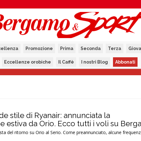
cellenza
Promozione
Prima
Seconda
Terza
Giova
Eccellenze orobiche
Il Caffè
I nostri Blog
Abbonati
nde stile di Ryanair: annunciata la
estiva da Orio. Ecco tutti i voli su Ber
vista del ritorno su Orio al Serio. Come preannunciato, alcune frequen