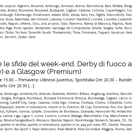
dir
,
airport
,
Alghero
,
Alicante
,
Amburgo
,
Amman
,
Atene
,
Barcellona
,
Bari
,
Belfast
,
Ber
ndisi
,
Bristol
,
Bruxelles
,
Bucarest
,
Budapest
,
Cagliari
,
Catania
,
Colonia
,
Copenhagen
,
Co
imburgh
,
Edimburgo
,
Eindhoven
,
estate 2020
,
estiva
,
Faro
,
Fez
,
flights
,
Francoforte
,
Fra
ria
,
Ibiza
,
Kalamata
,
last minute
,
Lisbona
,
London Stansted
,
Londra
,
Lourdes
,
Lussemb
kesh
,
Napoli
,
offerte
,
Orio
,
orio al serio
,
Oslo
,
Palermo
,
Palma di Maiorca
,
Paphos
,
Pari
des
,
Riga
,
Rodi
,
ryanair
,
Santander
,
Santiago de Compostela
,
Sevilla
,
Siviglia
,
Sofia
,
Stoc
eri
,
Tbilisi
,
Tel Aviv
,
Tenerife South
,
Thessaloniki
,
Thira
,
Timisoara
,
Trapani
,
Vacanze
,
Val
an
,
Zacinto
,
Zadar
,
Zara
tte le sfide del week-end. Derby di fuoco a
y) e a Glasgow (Premium)
.00 – Primavera: Udinese-Juventus, Sportitalia Ore 20.30 – Bundes
rts Ore 20.30 […]
ia
,
Amburgo
,
Anderlecht
,
Arsenal
,
Atalanta
,
Athletic Bilbao
,
Augsburg
,
Avellino
,
Barcel
 Siviglia
,
Bologna
,
Bordeaux
,
Borussia Dortmund
,
Brescia
,
Bundesliga
,
Cagliari
,
calcio in
eaming
,
Cardiff City
,
Carpi
,
Catania
,
Celta Vigo
,
Cesena
,
Chelsea
,
Chievo
,
Cittadella
,
Com
,
Espanyol
,
eventi in televisione
,
eventi in tv
,
Everton
,
FA Cup
,
Fiorentina
,
Fox
,
Fox Spor
lus
,
Fulham
,
Genoa
,
Getafe
,
Girondins de Bordeaux
,
Granada
,
Hannover 96
,
Hellas Ve
s
,
Latina
,
Liga
,
Ligue 1
,
Lione
,
Livorno
,
Lorient
,
Malaga
,
Manchester City
,
Manchester U
a
,
Moenchengladbach
,
Monaco
,
Nantes
,
Napoli
,
Norimberga
,
Norwich
,
Novara
,
OL
,
Os
,
partite in diretta
,
partite in televisione
,
partite in tv
,
pay per view
,
PEC Zwolle
,
Pescara
Rai Sport
,
Rai Sport 1
,
Rayo Vallecano
,
Real Madrid
,
Real Sociedad
,
Reggina
,
Roma
,
Sam