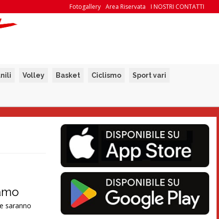
Fotogallery
Area Riservata
I NOSTRI CONTATTI
nili
Volley
Basket
Ciclismo
Sport vari
gamo
ze saranno