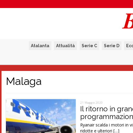
Atalanta
Attualità
Serie C
Serie D
Ec
Malaga
21 Maggio 2020
Il ritorno in gra
programmazione 
Ryanair scalda i motori in 
ridotte e ulteriori […]