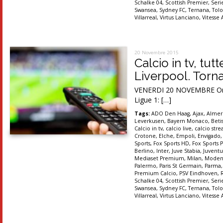
Schalke 04
,
Scottish Premier
,
Seri
Swansea
,
Sydney FC
,
Ternana
,
Tolo
Villarreal
,
Virtus Lanciano
,
Vitesse
20 Novembre 2015
Calcio in tv, tu
Liverpool. Torn
VENERDI 20 NOVEMBRE Ore 20
Ligue 1: […]
Tags:
ADO Den Haag
,
Ajax
,
Almer
Leverkusen
,
Bayern Monaco
,
Betis
Calcio in tv
,
calcio live
,
calcio str
Crotone
,
Elche
,
Empoli
,
Envigado
Sports
,
Fox Sports HD
,
Fox Sports P
Berlino
,
Inter
,
Juve Stabia
,
Juventu
Mediaset Premium
,
Milan
,
Moden
Palermo
,
Paris St Germain
,
Parma
Premium Calcio
,
PSV Eindhoven
,
Schalke 04
,
Scottish Premier
,
Seri
Swansea
,
Sydney FC
,
Ternana
,
Tolo
Villarreal
,
Virtus Lanciano
,
Vitesse