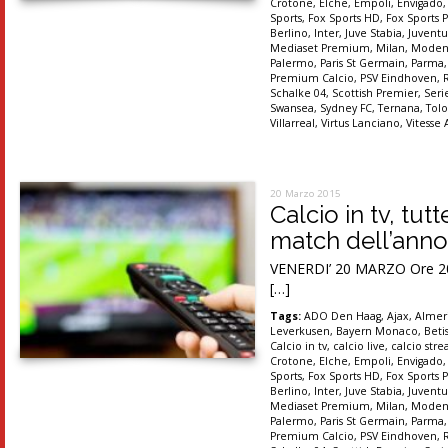
Crotone
,
Elche
,
Empoli
,
Envigado
Sports
,
Fox Sports HD
,
Fox Sports P
Berlino
,
Inter
,
Juve Stabia
,
Juventu
Mediaset Premium
,
Milan
,
Moden
Palermo
,
Paris St Germain
,
Parma
Premium Calcio
,
PSV Eindhoven
,
Schalke 04
,
Scottish Premier
,
Seri
Swansea
,
Sydney FC
,
Ternana
,
Tolo
Villarreal
,
Virtus Lanciano
,
Vitesse
20 Marzo 2015
Calcio in tv, tutt
match dell’anno
VENERDI’ 20 MARZO Ore 20.3
[…]
Tags:
ADO Den Haag
,
Ajax
,
Almer
Leverkusen
,
Bayern Monaco
,
Betis
Calcio in tv
,
calcio live
,
calcio str
Crotone
,
Elche
,
Empoli
,
Envigado
Sports
,
Fox Sports HD
,
Fox Sports P
Berlino
,
Inter
,
Juve Stabia
,
Juventu
Mediaset Premium
,
Milan
,
Moden
Palermo
,
Paris St Germain
,
Parma
Premium Calcio
,
PSV Eindhoven
,