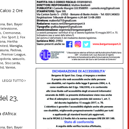
Calcio 2 Ore
lona
,
Bari
,
Bayer
 televisione
,
o
,
Cremonese
,
t
,
Fox Sport 2
,
Fox
rona
,
Hertha
nited
,
Marsiglia
,
asuna
,
Padova
,
,
Premier League
,
pdoria
,
sassuolo
,
nne
,
Stoccarda
,
lid
,
Varese
,
LEGGI TUTTO
del 23,
d’Africa:
lona
,
Bari
,
Bayer