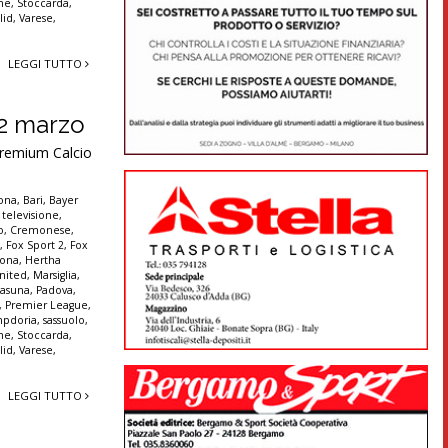
nne
,
Stoccarda
,
lid
,
Varese
,
LEGGI TUTTO
e 2 marzo
Premium Calcio
lona
,
Bari
,
Bayer
 televisione
,
o
,
Cremonese
,
t
,
Fox Sport 2
,
Fox
rona
,
Hertha
nited
,
Marsiglia
,
asuna
,
Padova
,
,
Premier League
,
pdoria
,
sassuolo
,
nne
,
Stoccarda
,
lid
,
Varese
,
LEGGI TUTTO