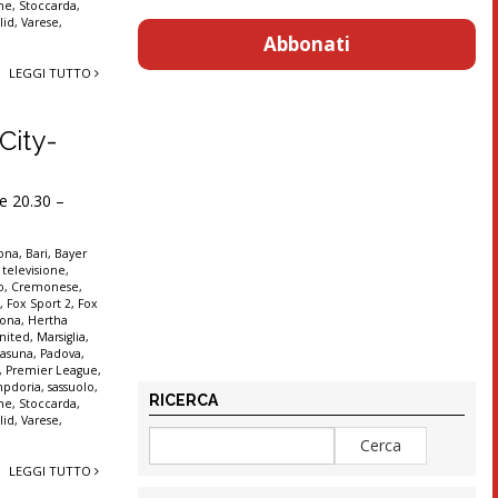
nne
,
Stoccarda
,
lid
,
Varese
,
Abbonati
LEGGI TUTTO
City-
e 20.30 –
lona
,
Bari
,
Bayer
 televisione
,
o
,
Cremonese
,
t
,
Fox Sport 2
,
Fox
rona
,
Hertha
nited
,
Marsiglia
,
asuna
,
Padova
,
,
Premier League
,
pdoria
,
sassuolo
,
RICERCA
nne
,
Stoccarda
,
lid
,
Varese
,
LEGGI TUTTO