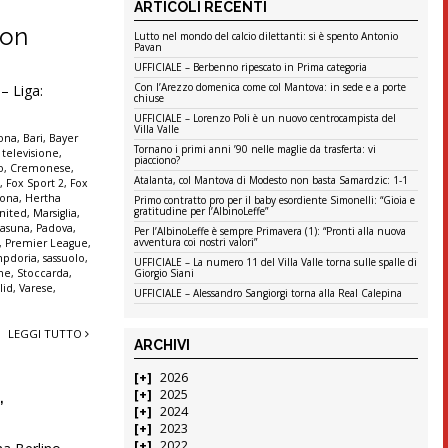
ARTICOLI RECENTI
con
Lutto nel mondo del calcio dilettanti: si è spento Antonio
Pavan
UFFICIALE – Berbenno ripescato in Prima categoria
Con l’Arezzo domenica come col Mantova: in sede e a porte
– Liga:
chiuse
UFFICIALE – Lorenzo Poli è un nuovo centrocampista del
Villa Valle
lona
,
Bari
,
Bayer
Tornano i primi anni ’90 nelle maglie da trasferta: vi
 televisione
,
piacciono?
o
,
Cremonese
,
Atalanta, col Mantova di Modesto non basta Samardzic: 1-1
t
,
Fox Sport 2
,
Fox
rona
,
Hertha
Primo contratto pro per il baby esordiente Simonelli: “Gioia e
gratitudine per l’AlbinoLeffe”
nited
,
Marsiglia
,
asuna
,
Padova
,
Per l’AlbinoLeffe è sempre Primavera (1): “Pronti alla nuova
avventura coi nostri valori”
,
Premier League
,
pdoria
,
sassuolo
,
UFFICIALE – La numero 11 del Villa Valle torna sulle spalle di
nne
,
Stoccarda
,
Giorgio Siani
lid
,
Varese
,
UFFICIALE – Alessandro Sangiorgi torna alla Real Calepina
LEGGI TUTTO
ARCHIVI
2026
,
2025
2024
2023
2022