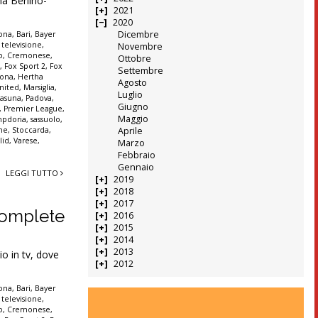
a Berlino-
2021
2020
Dicembre
lona
,
Bari
,
Bayer
 televisione
,
Novembre
o
,
Cremonese
,
Ottobre
t
,
Fox Sport 2
,
Fox
Settembre
rona
,
Hertha
Agosto
nited
,
Marsiglia
,
Luglio
asuna
,
Padova
,
Giugno
,
Premier League
,
Maggio
pdoria
,
sassuolo
,
nne
,
Stoccarda
,
Aprile
lid
,
Varese
,
Marzo
Febbraio
Gennaio
LEGGI TUTTO
2019
2018
2017
e complete
2016
2015
2014
2013
o in tv, dove
2012
lona
,
Bari
,
Bayer
 televisione
,
o
,
Cremonese
,