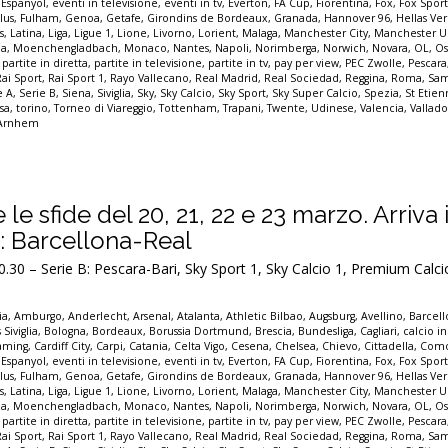
,
Espanyol
,
eventi in televisione
,
eventi in tv
,
Everton
,
FA Cup
,
Fiorentina
,
Fox
,
Fox Spor
lus
,
Fulham
,
Genoa
,
Getafe
,
Girondins de Bordeaux
,
Granada
,
Hannover 96
,
Hellas Ve
s
,
Latina
,
Liga
,
Ligue 1
,
Lione
,
Livorno
,
Lorient
,
Malaga
,
Manchester City
,
Manchester U
a
,
Moenchengladbach
,
Monaco
,
Nantes
,
Napoli
,
Norimberga
,
Norwich
,
Novara
,
OL
,
Os
,
partite in diretta
,
partite in televisione
,
partite in tv
,
pay per view
,
PEC Zwolle
,
Pescara
Rai Sport
,
Rai Sport 1
,
Rayo Vallecano
,
Real Madrid
,
Real Sociedad
,
Reggina
,
Roma
,
Sam
e A
,
Serie B
,
Siena
,
Siviglia
,
Sky
,
Sky Calcio
,
Sky Sport
,
Sky Super Calcio
,
Spezia
,
St Etie
sa
,
torino
,
Torneo di Viareggio
,
Tottenham
,
Trapani
,
Twente
,
Udinese
,
Valencia
,
Vallado
 Arnhem
e le sfide del 20, 21, 22 e 23 marzo. Arriva i
: Barcellona-Real
0 – Serie B: Pescara-Bari, Sky Sport 1, Sky Calcio 1, Premium Calci
ia
,
Amburgo
,
Anderlecht
,
Arsenal
,
Atalanta
,
Athletic Bilbao
,
Augsburg
,
Avellino
,
Barcel
 Siviglia
,
Bologna
,
Bordeaux
,
Borussia Dortmund
,
Brescia
,
Bundesliga
,
Cagliari
,
calcio in
eaming
,
Cardiff City
,
Carpi
,
Catania
,
Celta Vigo
,
Cesena
,
Chelsea
,
Chievo
,
Cittadella
,
Com
,
Espanyol
,
eventi in televisione
,
eventi in tv
,
Everton
,
FA Cup
,
Fiorentina
,
Fox
,
Fox Spor
lus
,
Fulham
,
Genoa
,
Getafe
,
Girondins de Bordeaux
,
Granada
,
Hannover 96
,
Hellas Ve
s
,
Latina
,
Liga
,
Ligue 1
,
Lione
,
Livorno
,
Lorient
,
Malaga
,
Manchester City
,
Manchester U
a
,
Moenchengladbach
,
Monaco
,
Nantes
,
Napoli
,
Norimberga
,
Norwich
,
Novara
,
OL
,
Os
,
partite in diretta
,
partite in televisione
,
partite in tv
,
pay per view
,
PEC Zwolle
,
Pescara
Rai Sport
,
Rai Sport 1
,
Rayo Vallecano
,
Real Madrid
,
Real Sociedad
,
Reggina
,
Roma
,
Sam