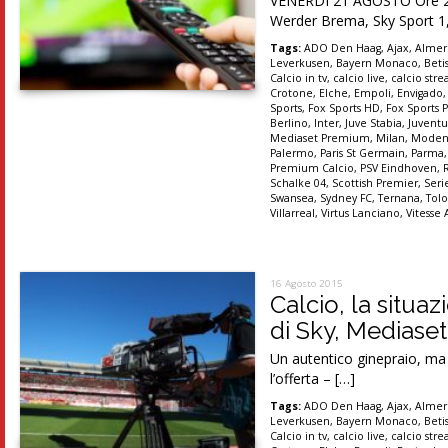
VENERDI 21 AGOSTO Ore 20.3
Werder Brema, Sky Sport 1,
Tags:
ADO Den Haag
,
Ajax
,
Almer
Leverkusen
,
Bayern Monaco
,
Betis
Calcio in tv
,
calcio live
,
calcio str
Crotone
,
Elche
,
Empoli
,
Envigado
Sports
,
Fox Sports HD
,
Fox Sports P
Berlino
,
Inter
,
Juve Stabia
,
Juventu
Mediaset Premium
,
Milan
,
Moden
Palermo
,
Paris St Germain
,
Parma
Premium Calcio
,
PSV Eindhoven
,
Schalke 04
,
Scottish Premier
,
Seri
Swansea
,
Sydney FC
,
Ternana
,
Tolo
Villarreal
,
Virtus Lanciano
,
Vitesse
16 Agosto 2015
Calcio, la situaz
di Sky, Mediaset 
Un autentico ginepraio, ma 
l’offerta – […]
Tags:
ADO Den Haag
,
Ajax
,
Almer
Leverkusen
,
Bayern Monaco
,
Betis
Calcio in tv
,
calcio live
,
calcio str