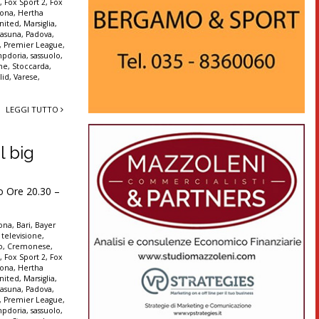
t
,
Fox Sport 2
,
Fox
rona
,
Hertha
nited
,
Marsiglia
,
asuna
,
Padova
,
,
Premier League
,
pdoria
,
sassuolo
,
nne
,
Stoccarda
,
lid
,
Varese
,
LEGGI TUTTO
l big
o Ore 20.30 –
lona
,
Bari
,
Bayer
 televisione
,
o
,
Cremonese
,
t
,
Fox Sport 2
,
Fox
rona
,
Hertha
nited
,
Marsiglia
,
asuna
,
Padova
,
,
Premier League
,
pdoria
,
sassuolo
,