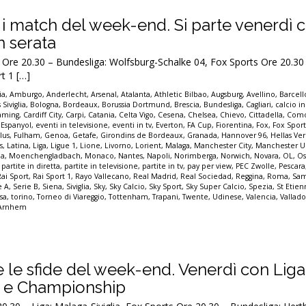
tti i match del week-end. Si parte venerdì 
n serata
e 20.30 – Bundesliga: Wolfsburg-Schalke 04, Fox Sports Ore 20.30 
rt 1 […]
ia
,
Amburgo
,
Anderlecht
,
Arsenal
,
Atalanta
,
Athletic Bilbao
,
Augsburg
,
Avellino
,
Barcel
 Siviglia
,
Bologna
,
Bordeaux
,
Borussia Dortmund
,
Brescia
,
Bundesliga
,
Cagliari
,
calcio in
eaming
,
Cardiff City
,
Carpi
,
Catania
,
Celta Vigo
,
Cesena
,
Chelsea
,
Chievo
,
Cittadella
,
Com
,
Espanyol
,
eventi in televisione
,
eventi in tv
,
Everton
,
FA Cup
,
Fiorentina
,
Fox
,
Fox Spor
lus
,
Fulham
,
Genoa
,
Getafe
,
Girondins de Bordeaux
,
Granada
,
Hannover 96
,
Hellas Ve
s
,
Latina
,
Liga
,
Ligue 1
,
Lione
,
Livorno
,
Lorient
,
Malaga
,
Manchester City
,
Manchester U
a
,
Moenchengladbach
,
Monaco
,
Nantes
,
Napoli
,
Norimberga
,
Norwich
,
Novara
,
OL
,
Os
,
partite in diretta
,
partite in televisione
,
partite in tv
,
pay per view
,
PEC Zwolle
,
Pescara
Rai Sport
,
Rai Sport 1
,
Rayo Vallecano
,
Real Madrid
,
Real Sociedad
,
Reggina
,
Roma
,
Sam
e A
,
Serie B
,
Siena
,
Siviglia
,
Sky
,
Sky Calcio
,
Sky Sport
,
Sky Super Calcio
,
Spezia
,
St Etie
sa
,
torino
,
Torneo di Viareggio
,
Tottenham
,
Trapani
,
Twente
,
Udinese
,
Valencia
,
Vallado
 Arnhem
tte le sfide del week-end. Venerdì con Liga
1 e Championship