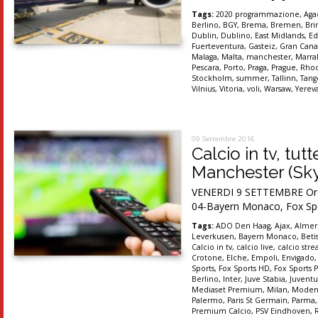
Tags:
2020 programmazione
,
Aga
Berlino
,
BGY
,
Brema
,
Bremen
,
Bri
Dublin
,
Dublino
,
East Midlands
,
Ed
Fuerteventura
,
Gasteiz
,
Gran Cana
Malaga
,
Malta
,
manchester
,
Marra
Pescara
,
Porto
,
Praga
,
Prague
,
Rho
Stockholm
,
summer
,
Tallinn
,
Tang
Vilnius
,
Vitoria
,
voli
,
Warsaw
,
Yerev
09 Settembre 2016
Calcio in tv, tu
Manchester (Sk
VENERDI 9 SETTEMBRE Ore 15
04-Bayern Monaco, Fox Spo
Tags:
ADO Den Haag
,
Ajax
,
Almer
Leverkusen
,
Bayern Monaco
,
Betis
Calcio in tv
,
calcio live
,
calcio str
Crotone
,
Elche
,
Empoli
,
Envigado
Sports
,
Fox Sports HD
,
Fox Sports P
Berlino
,
Inter
,
Juve Stabia
,
Juventu
Mediaset Premium
,
Milan
,
Moden
Palermo
,
Paris St Germain
,
Parma
Premium Calcio
,
PSV Eindhoven
,