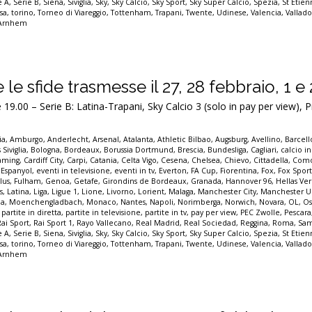
e A
,
Serie B
,
Siena
,
Siviglia
,
Sky
,
Sky Calcio
,
Sky Sport
,
Sky Super Calcio
,
Spezia
,
St Etie
sa
,
torino
,
Torneo di Viareggio
,
Tottenham
,
Trapani
,
Twente
,
Udinese
,
Valencia
,
Vallado
 Arnhem
te le sfide trasmesse il 27, 28 febbraio, 1 
.00 – Serie B: Latina-Trapani, Sky Calcio 3 (solo in pay per view), 
ia
,
Amburgo
,
Anderlecht
,
Arsenal
,
Atalanta
,
Athletic Bilbao
,
Augsburg
,
Avellino
,
Barcel
 Siviglia
,
Bologna
,
Bordeaux
,
Borussia Dortmund
,
Brescia
,
Bundesliga
,
Cagliari
,
calcio in
eaming
,
Cardiff City
,
Carpi
,
Catania
,
Celta Vigo
,
Cesena
,
Chelsea
,
Chievo
,
Cittadella
,
Com
,
Espanyol
,
eventi in televisione
,
eventi in tv
,
Everton
,
FA Cup
,
Fiorentina
,
Fox
,
Fox Spor
lus
,
Fulham
,
Genoa
,
Getafe
,
Girondins de Bordeaux
,
Granada
,
Hannover 96
,
Hellas Ve
s
,
Latina
,
Liga
,
Ligue 1
,
Lione
,
Livorno
,
Lorient
,
Malaga
,
Manchester City
,
Manchester U
a
,
Moenchengladbach
,
Monaco
,
Nantes
,
Napoli
,
Norimberga
,
Norwich
,
Novara
,
OL
,
Os
,
partite in diretta
,
partite in televisione
,
partite in tv
,
pay per view
,
PEC Zwolle
,
Pescara
Rai Sport
,
Rai Sport 1
,
Rayo Vallecano
,
Real Madrid
,
Real Sociedad
,
Reggina
,
Roma
,
Sam
e A
,
Serie B
,
Siena
,
Siviglia
,
Sky
,
Sky Calcio
,
Sky Sport
,
Sky Super Calcio
,
Spezia
,
St Etie
sa
,
torino
,
Torneo di Viareggio
,
Tottenham
,
Trapani
,
Twente
,
Udinese
,
Valencia
,
Vallado
 Arnhem