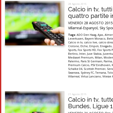
28 Agosto 2015
Calcio in tv, tu
quattro partite i
VENERDI 28 AGOSTO 2015 Or
Villarreal-Espanyol, Sky Spo
Tags:
ADO Den Haag
,
Ajax
,
Almer
Leverkusen
,
Bayern Monaco
,
Betis
Calcio in tv
,
calcio live
,
calcio str
Crotone
,
Elche
,
Empoli
,
Envigado
Sports
,
Fox Sports HD
,
Fox Sports P
Berlino
,
Inter
,
Juve Stabia
,
Juventu
Mediaset Premium
,
Milan
,
Moden
Palermo
,
Paris St Germain
,
Parma
Premium Calcio
,
PSV Eindhoven
,
Schalke 04
,
Scottish Premier
,
Seri
Swansea
,
Sydney FC
,
Ternana
,
Tolo
Villarreal
,
Virtus Lanciano
,
Vitesse
21 Agosto 2015
Calcio in tv, tu
Bundes, Ligue 