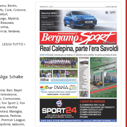
gamo
,
Berlin
,
rfu
,
Cork
,
Crotone
,
nkfurt
,
urgo
,
Madrid
,
s Beauvais
,
colma
,
encia
,
Varsavia
,
LEGGI TUTTO
liga: Schalke
lona
,
Bari
,
Bayer
 televisione
,
o
,
Cremonese
,
t
,
Fox Sport 2
,
Fox
rona
,
Hertha
nited
,
Marsiglia
,
asuna
,
Padova
,
,
Premier League
,
pdoria
,
sassuolo
,