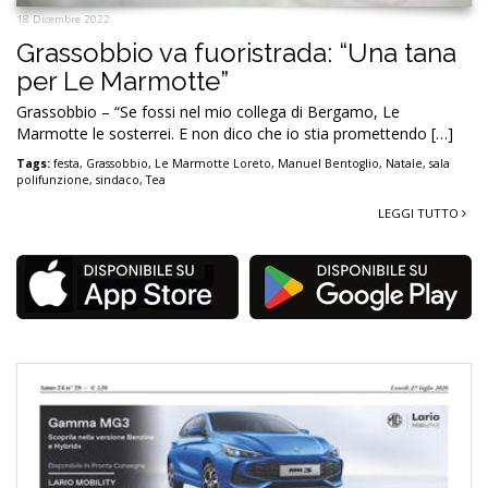
18 Dicembre 2022
Grassobbio va fuoristrada: “Una tana
per Le Marmotte”
Grassobbio – “Se fossi nel mio collega di Bergamo, Le
Marmotte le sosterrei. E non dico che io stia promettendo […]
Tags:
festa
,
Grassobbio
,
Le Marmotte Loreto
,
Manuel Bentoglio
,
Natale
,
sala
polifunzione
,
sindaco
,
Tea
LEGGI TUTTO