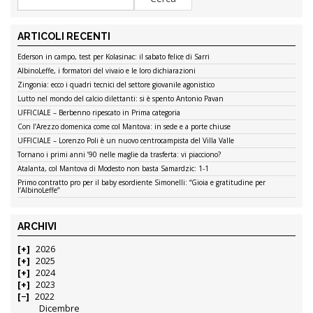
ARTICOLI RECENTI
Ederson in campo, test per Kolasinac: il sabato felice di Sarri
AlbinoLeffe, i formatori del vivaio e le loro dichiarazioni
Zingonia: ecco i quadri tecnici del settore giovanile agonistico
Lutto nel mondo del calcio dilettanti: si è spento Antonio Pavan
UFFICIALE – Berbenno ripescato in Prima categoria
Con l’Arezzo domenica come col Mantova: in sede e a porte chiuse
UFFICIALE – Lorenzo Poli è un nuovo centrocampista del Villa Valle
Tornano i primi anni ’90 nelle maglie da trasferta: vi piacciono?
Atalanta, col Mantova di Modesto non basta Samardzic: 1-1
Primo contratto pro per il baby esordiente Simonelli: “Gioia e gratitudine per
l’AlbinoLeffe”
ARCHIVI
2026
2025
2024
2023
2022
Dicembre