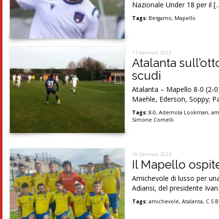
Nazionale Under 18 per il [
Tags:
Bergamo
,
Mapello
11 Gennaio 2023
Atalanta sull’ott
scudi
Atalanta – Mapello 8-0 (2-0)
Maehle, Ederson, Soppy; Pas
Tags:
8-0
,
Ademola Lookman
,
am
Simone Comelli
10 Gennaio 2023
Il Mapello ospit
Amichevole di lusso per una
Adiansi, del presidente Ivan
Tags:
amichevole
,
Atalanta
,
C.S B