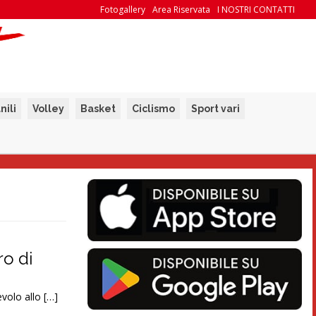
Fotogallery
Area Riservata
I NOSTRI CONTATTI
nili
Volley
Basket
Ciclismo
Sport vari
ro di
evolo allo […]