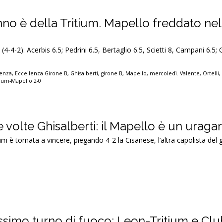
anno è della Tritium. Mapello freddato ne
4-4-2): Acerbis 6.5; Pedrini 6.5, Bertaglio 6.5, Scietti 8, Campani 6.5; G
lenza
,
Eccellenza Girone B
,
Ghisalberti
,
girone B
,
Mapello
,
mercoledì. Valente
,
Ortelli
tium-Mapello 2-0
 volte Ghisalberti: il Mapello è un uraga
ium è tornata a vincere, piegando 4-2 la Cisanese, l’altra capolista del 
ssimo turno di fuoco: Leon-Tritium e Clu