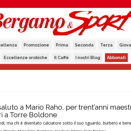
cellenza
Promozione
Prima
Seconda
Terza
Giova
Eccellenze orobiche
Il Caffè
I nostri Blog
Abbonati
saluto a Mario Raho, per trent’anni maest
ri a Torre Boldone
edi, ma chi è diventato calciatore sotto il suo sguardo, burbero e ben