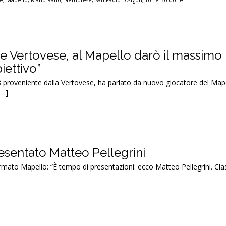
re
,
Mapello
,
Mario Raho
,
Nembrese
,
San Paolo D'Argon
,
Torre Boldone
ie Vertovese, al Mapello darò il massimo
iettivo”
 proveniente dalla Vertovese, ha parlato da nuovo giocatore del Mape
[…]
esentato Matteo Pellegrini
irmato Mapello: “È tempo di presentazioni: ecco Matteo Pellegrini. Clas