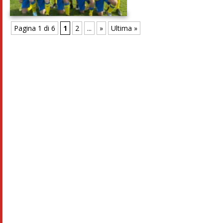
Pagina 1 di 6
1
2
...
»
Ultima »