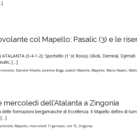
…]
ovolante col Mapello: Pasalic (3) e le rise
 ATALANTA (3-4-1-2): Sportiello (1′ st Rossi); Okoli, Demiral, Djimsiti 
alic; […]
ichevole
,
Daniele Filisetti
,
Jeremie Boga
,
Joakim Maehle
,
Mapello
,
Mario Pasalic
,
Matt
e mercoledì dell’Atalanta a Zingonia
 delle formazioni bergamasche di Eccellenza. Il Mapello dell’ex di tur
 […]
ortolotti
,
Mapello
,
mercoledì 11 gennaio
,
ore 15
,
Zingonia