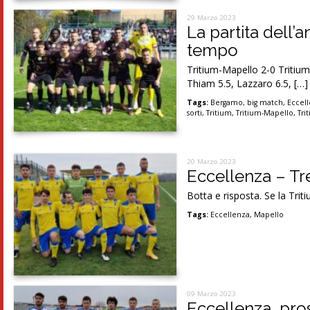
29 Marzo 2023
La partita dell’
tempo
Tritium-Mapello 2-0 Tritium (
Thiam 5.5, Lazzaro 6.5, […]
Tags:
Bergamo
,
big match
,
Eccel
sorti
,
Tritium
,
Tritium-Mapello
,
Tri
20 Marzo 2023
Eccellenza – Tre
Botta e risposta. Se la Trit
Tags:
Eccellenza
,
Mapello
09 Marzo 2023
Eccellenza, pro