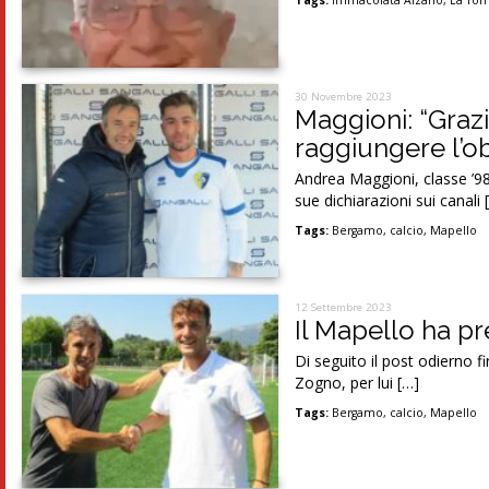
Tags:
Immacolata Alzano
,
La Tor
30 Novembre 2023
Maggioni: “Graz
raggiungere l’ob
Andrea Maggioni, classe ’98
sue dichiarazioni sui canali 
Tags:
Bergamo
,
calcio
,
Mapello
12 Settembre 2023
Il Mapello ha pr
Di seguito il post odierno f
Zogno, per lui […]
Tags:
Bergamo
,
calcio
,
Mapello