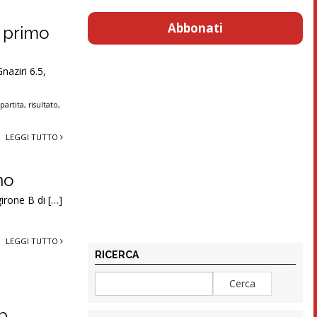
Abbonati
l primo
naziri 6.5,
,
partita
,
risultato
,
LEGGI TUTTO
no
girone B di […]
LEGGI TUTTO
RICERCA
b