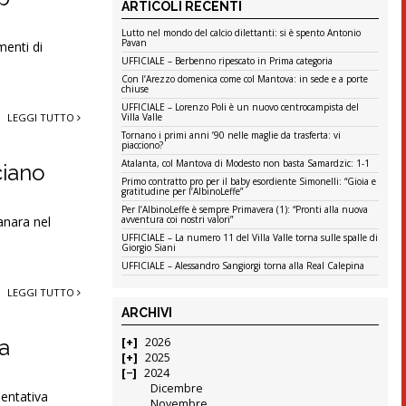
ARTICOLI RECENTI
Lutto nel mondo del calcio dilettanti: si è spento Antonio
Pavan
menti di
UFFICIALE – Berbenno ripescato in Prima categoria
Con l’Arezzo domenica come col Mantova: in sede e a porte
chiuse
UFFICIALE – Lorenzo Poli è un nuovo centrocampista del
LEGGI TUTTO
Villa Valle
Tornano i primi anni ’90 nelle maglie da trasferta: vi
piacciono?
Atalanta, col Mantova di Modesto non basta Samardzic: 1-1
ciano
Primo contratto pro per il baby esordiente Simonelli: “Gioia e
gratitudine per l’AlbinoLeffe”
Per l’AlbinoLeffe è sempre Primavera (1): “Pronti alla nuova
anara nel
avventura coi nostri valori”
UFFICIALE – La numero 11 del Villa Valle torna sulle spalle di
Giorgio Siani
UFFICIALE – Alessandro Sangiorgi torna alla Real Calepina
LEGGI TUTTO
ARCHIVI
a
2026
2025
2024
Dicembre
sentativa
Novembre