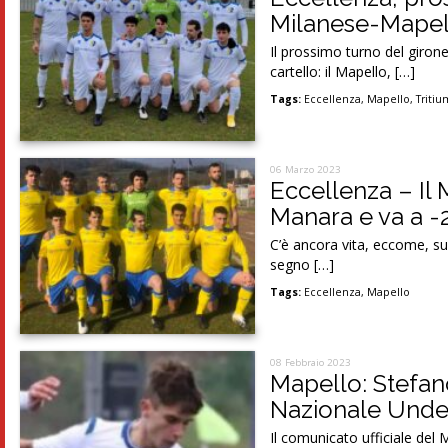
Milanese-Mapel
Il prossimo turno del giron
cartello: il Mapello, […]
Tags:
Eccellenza
,
Mapello
,
Tritiu
06 Marzo 2023
Eccellenza – Il 
Manara e va a -2
C’è ancora vita, eccome, su
segno […]
Tags:
Eccellenza
,
Mapello
08 Febbraio 2023
Mapello: Stefan
Nazionale Unde
Il comunicato ufficiale del 