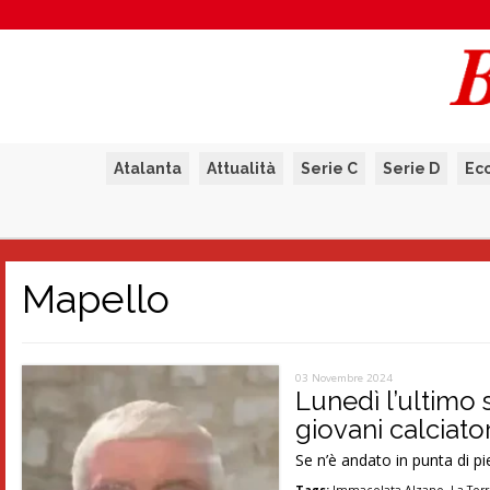
Atalanta
Attualità
Serie C
Serie D
Ec
Mapello
03 Novembre 2024
Lunedì l’ultimo 
giovani calciato
Se n’è andato in punta di pi