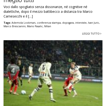
meglio tutti”
Voci dallo spogliatoi senza dissonanze, né cognitive né
dialettiche, dopo il mezzo battibecco a distanza tra Marco
Carnesecchi e il […]
Tags:
Ademola Lookman
,
conferenza stampa
,
dopogara
,
interviste
,
Ivan Juric
,
Marco Brescianini
,
Mario Pasalic
,
Milan
LEGGI TUTTO