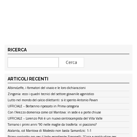
RICERCA
ARTICOLI RECENTI
AlbinoLeffe, i formatori del vivaio e le loro dichiarazioni
Zingonia: ecco i quadri tecnici del settore giovanile agonistico
Lutto nel mondo del calcio dilettanti: si è spento Antonio Pavan
UFFICIALE – Berbenno ripescato in Prima categoria
Con l’Arezzo domenica come col Mantova: in sede e a porte chiuse
UFFICIALE – Lorenzo Poli è un nuovo centrocampista del Villa Valle
Tornano i primi anni ’90 nelle maglie da trasferta: vi piacciono?
Atalanta, col Mantova di Modesto non basta Samardzic: 1-1
Primo contratto pro per il baby esordiente Simonelli: “Gioia e gratitudine per