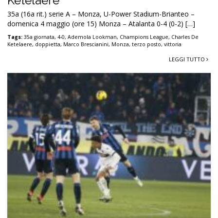
Ketelaere
35a (16a rit.) serie A – Monza, U-Power Stadium-Brianteo –
domenica 4 maggio (ore 15) Monza – Atalanta 0-4 (0-2) […]
Tags:
35a giornata
,
4-0
,
Ademola Lookman
,
Champions League
,
Charles De
Ketelaere
,
doppietta
,
Marco Brescianini
,
Monza
,
terzo posto
,
vittoria
LEGGI TUTTO