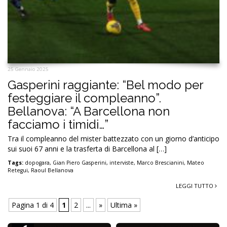
25 Gennaio 2025
Gasperini raggiante: “Bel modo per
festeggiare il compleanno”.
Bellanova: “A Barcellona non
facciamo i timidi…”
Tra il compleanno del mister battezzato con un giorno d’anticipo
sui suoi 67 anni e la trasferta di Barcellona al […]
Tags:
dopogara
,
Gian Piero Gasperini
,
interviste
,
Marco Brescianini
,
Mateo
Retegui
,
Raoul Bellanova
LEGGI TUTTO
Pagina 1 di 4
1
2
...
»
Ultima »