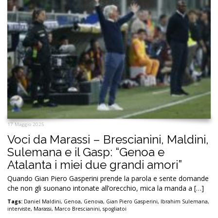
17 Maggio 2025
Voci da Marassi – Brescianini, Maldini,
Sulemana e il Gasp: “Genoa e
Atalanta i miei due grandi amori”
Quando Gian Piero Gasperini prende la parola e sente domande
che non gli suonano intonate all’orecchio, mica la manda a […]
Tags:
Daniel Maldini
,
Genoa
,
Genova
,
Gian Piero Gasperini
,
Ibrahim Sulemana
,
interviste
,
Marassi
,
Marco Brescianini
,
spogliatoi