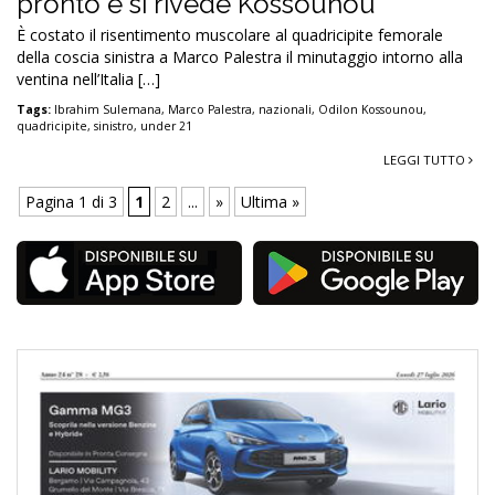
pronto e si rivede Kossounou
È costato il risentimento muscolare al quadricipite femorale
della coscia sinistra a Marco Palestra il minutaggio intorno alla
ventina nell’Italia […]
Tags:
Ibrahim Sulemana
,
Marco Palestra
,
nazionali
,
Odilon Kossounou
,
quadricipite
,
sinistro
,
under 21
LEGGI TUTTO
Pagina 1 di 3
1
2
...
»
Ultima »