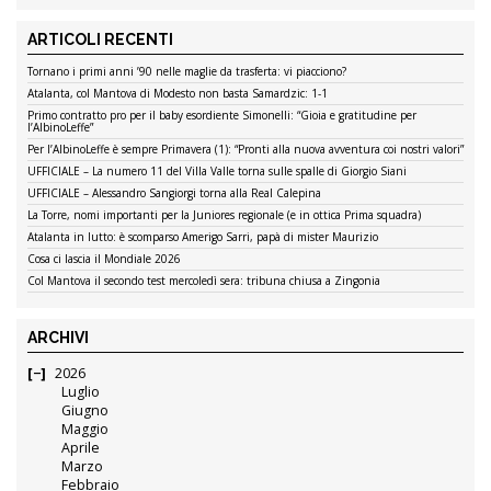
ARTICOLI RECENTI
Tornano i primi anni ’90 nelle maglie da trasferta: vi piacciono?
Atalanta, col Mantova di Modesto non basta Samardzic: 1-1
Primo contratto pro per il baby esordiente Simonelli: “Gioia e gratitudine per
l’AlbinoLeffe”
Per l’AlbinoLeffe è sempre Primavera (1): “Pronti alla nuova avventura coi nostri valori”
UFFICIALE – La numero 11 del Villa Valle torna sulle spalle di Giorgio Siani
UFFICIALE – Alessandro Sangiorgi torna alla Real Calepina
La Torre, nomi importanti per la Juniores regionale (e in ottica Prima squadra)
Atalanta in lutto: è scomparso Amerigo Sarri, papà di mister Maurizio
Cosa ci lascia il Mondiale 2026
Col Mantova il secondo test mercoledì sera: tribuna chiusa a Zingonia
ARCHIVI
2026
Luglio
Giugno
Maggio
Aprile
Marzo
Febbraio