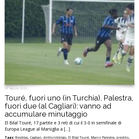
26 Agosto 2025
Touré, fuori uno (in Turchia). Palestra,
fuori due (al Cagliari): vanno ad
accumulare minutaggio
El Bilal Touré, 17 partite e 3 reti di cui il 3-0 in semifinale di
Europa League al Marsiglia a […]
Tags:
Besiktas
,
Cagliari
,
diritto/obbligo
,
El Bilal Touré
,
Marco Palestra
,
prestito
,