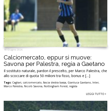
18 Giugno 2026
Calciomercato, eppur si muove:
Savona per Palestra, regia a Gaetano
Il sostituto naturale, pardon il prescelto, per Marco Palestra, che
allo scoccare di quota 50 milioni tra fisso, bonus e […]
Tags:
Cagliari
,
calciomercato
,
fascia destra bassa
,
Gianluca Gaetano
,
Inter
,
Marco Palestra
,
Nicolò Savona
,
Nottingham Forest
,
regista
LEGGI TUTTO