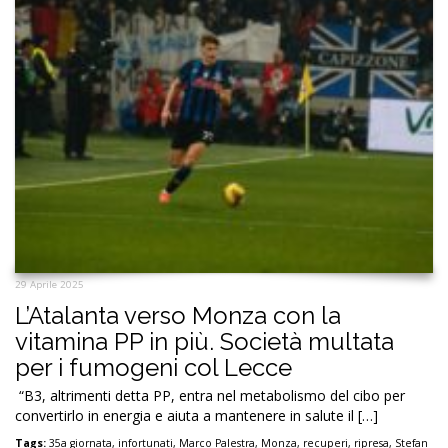
29 Aprile 2025
L’Atalanta verso Monza con la
vitamina PP in più. Società multata
per i fumogeni col Lecce
“B3, altrimenti detta PP, entra nel metabolismo del cibo per
convertirlo in energia e aiuta a mantenere in salute il […]
Tags:
35a giornata
,
infortunati
,
Marco Palestra
,
Monza
,
recuperi
,
ripresa
,
Stefan