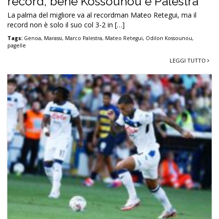
record, bene Kossounou e Palestra
La palma del migliore va al recordman Mateo Retegui, ma il
record non è solo il suo col 3-2 in […]
Tags:
Genoa
,
Marassi
,
Marco Palestra
,
Mateo Retegui
,
Odilon Kossounou
,
pagelle
LEGGI TUTTO