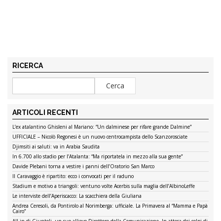
RICERCA
ARTICOLI RECENTI
L’ex atalantino Ghisleni al Mariano: “Un dalminese per rifare grande Dalmine”
UFFICIALE – Nicolò Regonesi è un nuovo centrocampista dello Scanzorosciate
Djimsiti ai saluti: va in Arabia Saudita
In 6.700 allo stadio per l’Atalanta: “Ma riportatela in mezzo alla sua gente”
Davide Plebani torna a vestire i panni dell’Oratorio San Marco
Il Caravaggio è ripartito: ecco i convocati per il raduno
Stadium e motivo a triangoli: ventuno volte Acerbis sulla maglia dell’AlbinoLeffe
Le interviste dell’Aperiscacco: La scacchiera della Giuliana
Andrea Ceresoli, da Pontirolo al Norimberga: ufficiale. La Primavera al “Mamma e Papà
Cairo”
All-in di Giuntoli, un suo allievo Direttore della Comunicazione. In attesa dei colpi di