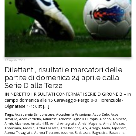
24 Aprile 2016
Dilettanti, risultati e marcatori delle
partite di domenica 24 aprile dalla
Serie D alla Terza
IN NERETTO I RISULTATI CONFERMATI SERIE D GIRONE B – In
campo domenica alle 15 Caravaggio-Pergo 0-0 Fiorenzuola-
Olginatese 1-1: 6’st […]
Tags:
Accademia Sandonatese
,
Accademia Valseriana
,
Acop Zelo
,
Acos
Treviglio
,
Acov Verdello
,
Adrarese
,
Adrense
,
Agnelli Olimpia
,
Albano
,
Albinese
,
Almè
,
Alzanese
,
Amatori 85
,
Amici Antegnate
,
Amici Mapello
,
Amici Mozzo
,
Antoniana
,
Ardesio
,
Ardor Lazzate
,
Ares Redona
,
Arx
,
Arzago
,
Asola
,
Asperiam
,
Aurora Travagliato
,
Aurora Trescore
,
Azzano
,
Badalasco
,
Bagnatica
,
Baradello
,