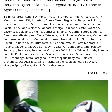
Bergamo i gironi della Terza Categoria 2016/2017. Girone A:
Agnelli Olimpia, Capriate, […]
Tags:
Adrarese
,
Agnelli Olimpia
,
Amatori Brembate
,
Amici Antegnate
,
Amici
Mozzo
,
Arcene 1956
,
Asperiam
,
Aurora Terno
,
Bagnatica
,
Bergamo & Sport
,
Boccaleone
,
Bonate Sotto
,
Brembillese
,
calcio bergamasco
,
Calcio dilettanti
,
Calcio Leffe
,
Cappuccinese
,
Capriate
,
Casnigo
,
Cassinone
,
Castel Rozzone
,
Cavernago
,
Celadina
,
Cividino
,
Curnasco
,
Endine
,
FC Curno
,
Futura Madone
,
Gandinese
,
Ghiaie
,
gironi Terza Categoria
,
Lallio
,
Libertas Casiratese
,
Malpensata
Campagnola
,
Mariano
,
Misano
,
Monterosso
,
Nova Montello
,
Nuova Torre de
Roveri
,
Or. Bariano
,
Or. Brusaporto
,
Or. Cortenuova
,
Or. Costa Mezzate
,
Or.
Fiorano
,
Or. Leffe
,
Or. Osio Sotto
,
Or. Telgate
,
Or. Zandobbio
,
Orio
,
Palosco
,
Pedrengo
,
Poliscalve
,
Polisportiva Colognola 2012
,
Ponte Calcio
,
Pontida
,
Primula
Barbata
,
Real Fara Rock
,
Sabbio
,
San Leone
,
Sorisolese
,
Suisio
,
Tavernola
,
Team
Or. Pumenengo
,
Terza Categoria
,
Terza Categoria Bergamo
,
Ubialese
,
Urgnanese
,
Uso AlzaNese
,
Valle Imagna
,
Valtrighe
,
Vidalengo
,
Villa D'ogna
,
Villaggio Sposi
,
Villese
,
Virescit
,
Virtus Gazzaniga
LEGGI TUTTO