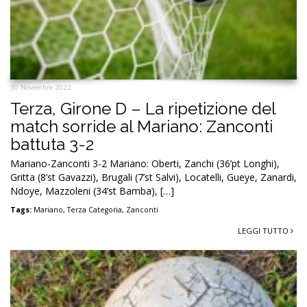
30 Novembre 2022
Terza, Girone D – La ripetizione del
match sorride al Mariano: Zanconti
battuta 3-2
Mariano-Zanconti 3-2 Mariano: Oberti, Zanchi (36’pt Longhi),
Gritta (8’st Gavazzi), Brugali (7’st Salvi), Locatelli, Gueye, Zanardi,
Ndoye, Mazzoleni (34’st Bamba), […]
Tags:
Mariano
,
Terza Categoria
,
Zanconti
LEGGI TUTTO