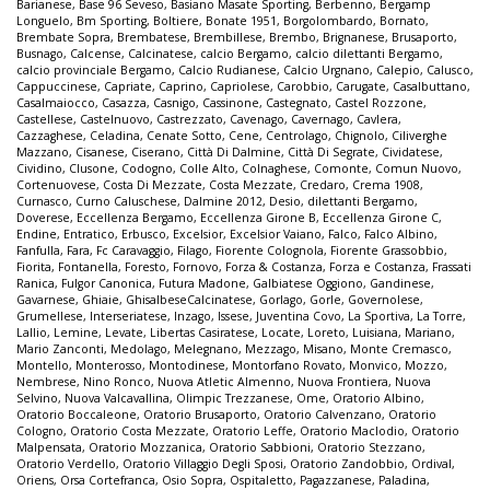
Barianese
,
Base 96 Seveso
,
Basiano Masate Sporting
,
Berbenno
,
Bergamp
Longuelo
,
Bm Sporting
,
Boltiere
,
Bonate 1951
,
Borgolombardo
,
Bornato
,
Brembate Sopra
,
Brembatese
,
Brembillese
,
Brembo
,
Brignanese
,
Brusaporto
,
Busnago
,
Calcense
,
Calcinatese
,
calcio Bergamo
,
calcio dilettanti Bergamo
,
calcio provinciale Bergamo
,
Calcio Rudianese
,
Calcio Urgnano
,
Calepio
,
Calusco
,
Cappuccinese
,
Capriate
,
Caprino
,
Capriolese
,
Carobbio
,
Carugate
,
Casalbuttano
,
Casalmaiocco
,
Casazza
,
Casnigo
,
Cassinone
,
Castegnato
,
Castel Rozzone
,
Castellese
,
Castelnuovo
,
Castrezzato
,
Cavenago
,
Cavernago
,
Cavlera
,
Cazzaghese
,
Celadina
,
Cenate Sotto
,
Cene
,
Centrolago
,
Chignolo
,
Ciliverghe
Mazzano
,
Cisanese
,
Ciserano
,
Città Di Dalmine
,
Città Di Segrate
,
Cividatese
,
Cividino
,
Clusone
,
Codogno
,
Colle Alto
,
Colnaghese
,
Comonte
,
Comun Nuovo
,
Cortenuovese
,
Costa Di Mezzate
,
Costa Mezzate
,
Credaro
,
Crema 1908
,
Curnasco
,
Curno Caluschese
,
Dalmine 2012
,
Desio
,
dilettanti Bergamo
,
Doverese
,
Eccellenza Bergamo
,
Eccellenza Girone B
,
Eccellenza Girone C
,
Endine
,
Entratico
,
Erbusco
,
Excelsior
,
Excelsior Vaiano
,
Falco
,
Falco Albino
,
Fanfulla
,
Fara
,
Fc Caravaggio
,
Filago
,
Fiorente Colognola
,
Fiorente Grassobbio
,
Fiorita
,
Fontanella
,
Foresto
,
Fornovo
,
Forza & Costanza
,
Forza e Costanza
,
Frassati
Ranica
,
Fulgor Canonica
,
Futura Madone
,
Galbiatese Oggiono
,
Gandinese
,
Gavarnese
,
Ghiaie
,
GhisalbeseCalcinatese
,
Gorlago
,
Gorle
,
Governolese
,
Grumellese
,
Interseriatese
,
Inzago
,
Issese
,
Juventina Covo
,
La Sportiva
,
La Torre
,
Lallio
,
Lemine
,
Levate
,
Libertas Casiratese
,
Locate
,
Loreto
,
Luisiana
,
Mariano
,
Mario Zanconti
,
Medolago
,
Melegnano
,
Mezzago
,
Misano
,
Monte Cremasco
,
Montello
,
Monterosso
,
Montodinese
,
Montorfano Rovato
,
Monvico
,
Mozzo
,
Nembrese
,
Nino Ronco
,
Nuova Atletic Almenno
,
Nuova Frontiera
,
Nuova
Selvino
,
Nuova Valcavallina
,
Olimpic Trezzanese
,
Ome
,
Oratorio Albino
,
Oratorio Boccaleone
,
Oratorio Brusaporto
,
Oratorio Calvenzano
,
Oratorio
Cologno
,
Oratorio Costa Mezzate
,
Oratorio Leffe
,
Oratorio Maclodio
,
Oratorio
Malpensata
,
Oratorio Mozzanica
,
Oratorio Sabbioni
,
Oratorio Stezzano
,
Oratorio Verdello
,
Oratorio Villaggio Degli Sposi
,
Oratorio Zandobbio
,
Ordival
,
Oriens
,
Orsa Cortefranca
,
Osio Sopra
,
Ospitaletto
,
Pagazzanese
,
Paladina
,