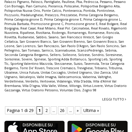
Palazzo Pignano
,
Palosco
,
Pantigliate
,
Paullese
,
Pba
,
Pedrocca
,
Pessano
,
Pessano
Con Bornago
,
Pian Camuno
,
Pieranica
,
Poliscalve
,
Polisportiva Bergamo Alta
,
Polisportiva Nuova Orio
,
Ponte Calcio
,
Ponteranica
,
Pontida
,
Pontirolese
,
Pozzuolo
,
Pradalunghese
,
Presezzo
,
Prezzatese
,
Prima Categoria Bergamo
,
Prima Categoria girone D
,
Prima Categoria girone E
,
Prima Categoria girone L
,
Primula Barbata
,
Promozione girone C
,
Promozione girone E
,
Real Bolgare
,
Real
Borgogna
,
Real Casal
,
Real Milano
,
Real Pol. Calcinatese
,
Real Rovato
,
Rigamonti
Nuvolera
,
Ripaltese
,
Rivoltana
,
Rodengo
,
Romanengo
,
Romanese
,
Roncola
,
Rovetta
,
Rudianese
,
Sabbio
,
Saiano
,
San Francesco Virescit
,
San Giorgio
Cellatica
,
San Giovanni Bianco
,
San Giovanni Bienno
,
San Giovanni Bosco
,
San
Leone
,
San Lorenzo
,
San Pancrazio
,
San Paolo D'Argon
,
San Paolo Soncino
,
San
Pellegrino
,
San Tomaso
,
Sarnico
,
Scannabuese
,
ScanzoPedrengo
,
Sebinia
,
Seconda Categoria Bergamo
,
Sellero
,
Solleone
,
Solzese
,
Sondrio
,
Soresinese
,
Sorisolese
,
Sovere
,
Spinese
,
Sporting Adda Bottanuco
,
Sporting Leb
,
Sporting
Tlc
,
Sporting Valentino Mazzola
,
Stezzanese
,
Suisio
,
Tavernola
,
Terza Categoria
Bergamo
,
Torre De' Roveri
,
Trescore Cremasco
,
Trevigliese
,
Tribiano
,
Tribulina
,
Ubialese
,
Unica Futura
,
Unitas Coccaglio
,
United Urgnano
,
Uso Zanica
,
Utd
Urgnano
,
Valcalepio
,
Valle Imagna
,
Vallecamonica
,
Valserina
,
Valtrighe
,
Verdellinese
,
Verdello
,
Vertovese
,
Vidalengo
,
Villa D'adda
,
Villa d'Almè Val
Brembana
,
Villa D'ogna
,
Villa Valle
,
Villese
,
Villongo
,
Virtus Lovere
,
Virtus Oratorio
Gazzaniga
,
Virtus Oratorio Petosino
,
Voluntas Osio
,
Zogno 98
LEGGI TUTTO
Pagina 1 di 29
1
2
...
26
...
»
Ultima »