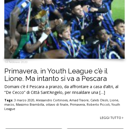
14 Febbraio 2020
Primavera, in Youth League c’è il
Lione. Ma intanto si va a Pescara
Domani c’è il Pescara a pranzo, da affrontare a casa d’altri, al
“De Cecco” di Città Sant’Angelo, per rinsaldare una […]
Tags:
3 marzo 2020
,
Alessandro Cortinovis
,
Amad Traore
,
Caleb Okoli
,
Lione
,
marzo
,
Massimo Brambilla
,
ottavo di finale
,
Primavera
,
Roberto Piccoli
,
Youth
League
LEGGI TUTTO