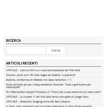
RICERCA
ARTICOLI RECENTI
UFFICIALE – Lorenzo Poli è un nuovo centrocampista del Villa Valle
Tornano i primi anni ’90 nelle maglie da trasferta: vi piacciono?
Atalanta, col Mantova di Modesto non basta Samardzic: 1-1
Primo contratto pro per il baby esordiente Simonelli: “Gioia e gratitudine per
l’AlbinoLeffe”
Per l’AlbinoLeffe è sempre Primavera (1): “Pronti alla nuova avventura coi nostri valori”
UFFICIALE – La numero 11 del Villa Valle torna sulle spalle di Giorgio Siani
UFFICIALE – Alessandro Sangiorgi torna alla Real Calepina
La Torre, nomi importanti per la Juniores regionale (e in ottica Prima squadra)