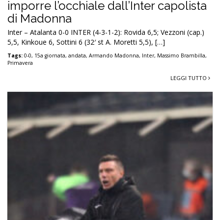
imporre l’occhiale dall’Inter capolista
di Madonna
Inter – Atalanta 0-0 INTER (4-3-1-2): Rovida 6,5; Vezzoni (cap.)
5,5, Kinkoue 6, Sottini 6 (32′ st A. Moretti 5,5), […]
Tags:
0-0
,
15a giornata
,
andata
,
Armando Madonna
,
Inter
,
Massimo Brambilla
,
Primavera
LEGGI TUTTO