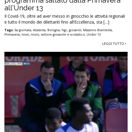
programma saltato dalla Primavera
all’Under 13
Il Covid-19, oltre ad aver messo in ginocchio le attività regionali
e tutto il mondo dei dilettanti fino all’Eccellenza, sta […]
Tags:
6a giornata
,
Atalanta
,
Bologna
,
Figc
,
giovanili
,
Massimo Brambilla
,
Primavera
,
rinvii
,
rinvio
,
settore giovanile e scolastico
,
Under 13
LEGGI TUTTO