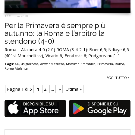
17 Ottobre 2020
Per la Primavera è sempre più
autunno: la Roma e l’arbitro la
stendono (4-0)
Roma – Atalanta 4-0 (2-0) ROMA (3-4-2-1): Boer 6,5; Ndiaye 6,5
(40′ st Morichelli sv), Vicario 6, Feratovic 6; Podgoreanu […]
Tags:
4-0
,
4a giornata
,
Anwar Mediero
,
Massimo Brambilla
,
Primavera
,
Roma
,
Roma-Atalanta
LEGGI TUTTO
Pagina 1 di 5
1
2
...
»
Ultima »