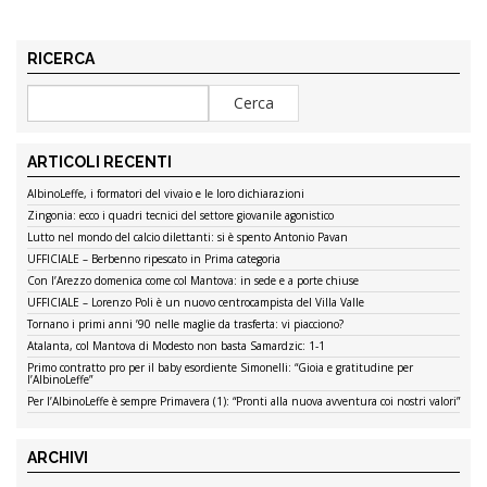
RICERCA
ARTICOLI RECENTI
AlbinoLeffe, i formatori del vivaio e le loro dichiarazioni
Zingonia: ecco i quadri tecnici del settore giovanile agonistico
Lutto nel mondo del calcio dilettanti: si è spento Antonio Pavan
UFFICIALE – Berbenno ripescato in Prima categoria
Con l’Arezzo domenica come col Mantova: in sede e a porte chiuse
UFFICIALE – Lorenzo Poli è un nuovo centrocampista del Villa Valle
Tornano i primi anni ’90 nelle maglie da trasferta: vi piacciono?
Atalanta, col Mantova di Modesto non basta Samardzic: 1-1
Primo contratto pro per il baby esordiente Simonelli: “Gioia e gratitudine per
l’AlbinoLeffe”
Per l’AlbinoLeffe è sempre Primavera (1): “Pronti alla nuova avventura coi nostri valori”
ARCHIVI