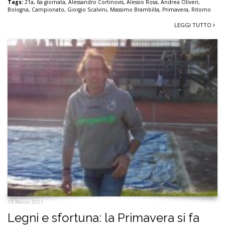
Tags:
21a
,
6a giornata
,
Alessandro Cortinovis
,
Alessio Rosa
,
Andrea Oliveri
,
Bologna
,
Campionato
,
Giorgio Scalvini
,
Massimo Brambilla
,
Primavera
,
Ritorno
LEGGI TUTTO
13 Marzo 2021
Legni e sfortuna: la Primavera si fa