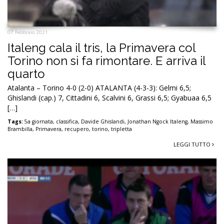
07 Febbraio 2021
Italeng cala il tris, la Primavera col
Torino non si fa rimontare. E arriva il
quarto
Atalanta – Torino 4-0 (2-0) ATALANTA (4-3-3): Gelmi 6,5;
Ghislandi (cap.) 7, Cittadini 6, Scalvini 6, Grassi 6,5; Gyabuaa 6,5
[…]
Tags:
5a giornata
,
classifica
,
Davide Ghislandi
,
Jonathan Ngock Italeng
,
Massimo
Brambilla
,
Primavera
,
recupero
,
torino
,
tripletta
LEGGI TUTTO