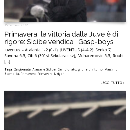
15 Febbraio 2022
Primavera, la vittoria dalla Juve è di
rigore: Sidibe vendica i Gasp-boys
Juventus – Atalanta 1-2 (0-1) JUVENTUS (4-4-2): Senko 7;
Savona 6,5, Citi 6 (30′ st Sekularac sv), Muharemovic 5,5, Rouhi
[…]
Tags:
2a giornata
,
Alassane Sidibe
,
Campionato
,
girone di ritorno
,
Massimo
Brambilla
,
Primavera
,
Primavera 1
,
rigori
LEGGI TUTTO